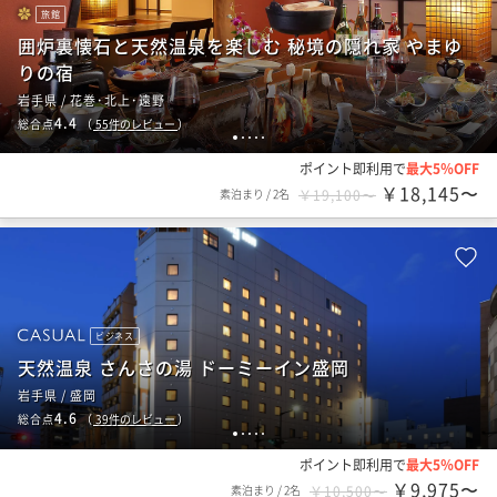
旅館
囲炉裏懐石と天然温泉を楽しむ 秘境の隠れ家 やまゆ
りの宿
岩手県 / 花巻･北上･遠野
4.4
総合点
（
55
件のレビュー
）
1
2
3
4
5
ポイント即利用で
最大5％OFF
￥18,145〜
素泊まり
/
2名
￥19,100〜
ビジネス
天然温泉 さんさの湯 ドーミーイン盛岡
岩手県 / 盛岡
4.6
総合点
（
39
件のレビュー
）
1
2
3
4
5
ポイント即利用で
最大5％OFF
￥9,975〜
素泊まり
/
2名
￥10,500〜