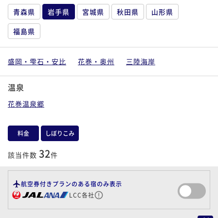
青森県
岩手県
宮城県
秋田県
山形県
福島県
盛岡・雫石・安比
花巻・奥州
三陸海岸
温泉
花巻温泉郷
料金
しぼりこみ
32
該当件数
件
航空券付きプランのある宿のみ表示
LCC各社