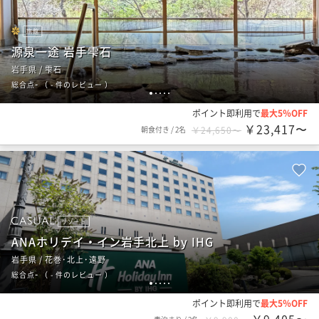
旅館
源泉一途 岩手雫石
岩手県 / 雫石
-
総合点
（
- 件のレビュー
）
1
2
3
4
5
ポイント即利用で
最大5％OFF
￥23,417〜
朝食付き
/
2名
￥24,650〜
リゾート
ANAホリデイ・イン岩手北上 by IHG
岩手県 / 花巻･北上･遠野
-
総合点
（
- 件のレビュー
）
1
2
3
4
5
ポイント即利用で
最大5％OFF