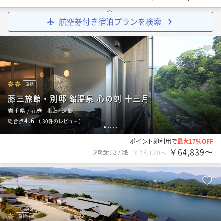
航空券付き宿泊プランを検索
旅館
藤三旅館・別邸 鉛温泉 心の刻 十三月
岩手県 / 花巻･北上･遠野
4.6
総合点
（
30
件のレビュー
）
1
2
3
4
5
ポイント即利用で
最大17％OFF
￥64,839〜
夕朝食付き
/
2名
￥78,120〜
旅館