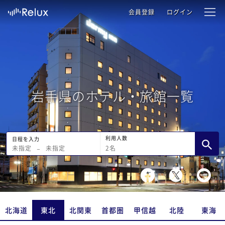
会員登録
ログイン
岩手県のホテル・旅館一覧
利用人数
日程を入力
2
名
未指定
−
未指定
北海道
東北
北関東
首都圏
甲信越
北陸
東海