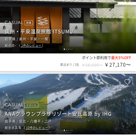
旅館
奥州・平泉温泉旅館 ITSUMU
岩手県 / 奥州・平泉・一関
-
総合点
（
2
件のレビュー
）
1
2
3
4
5
ポイント即利用で
最大5％OFF
￥27,170〜
素泊まり
/
2名
￥28,600〜
リゾート
ANAクラウンプラザリゾート安比高原 by IHG
岩手県 / 安比・八幡平・二戸
3.6
総合点
（
10
件のレビュー
）
1
2
3
4
5