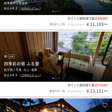
岩手県 / 三陸海岸
4.3
総合点
（
43
件のレビュー
）
1
2
3
4
5
ポイント即利用で
最大5％OFF
￥21,109〜
素泊まり
/
2名
￥22,220〜
旅館
四季彩の宿 ふる里
岩手県 / 花巻･北上･遠野
4.5
総合点
（
15
件のレビュー
）
1
2
3
4
5
ポイント即利用で
最大7％OFF
￥23,101〜
朝食付き
/
2名
￥24,840〜