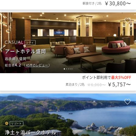
￥30,800〜
朝食付き
/
2名
シティ
アートホテル盛岡
岩手県 / 盛岡
4.2
総合点
（
45
件のレビュー
）
1
2
3
4
5
ポイント即利用で
最大5％OFF
￥5,757〜
素泊まり
/
2名
￥6,060〜
リゾート
浄土ヶ浜パークホテル