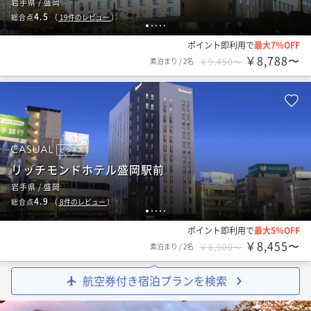
岩手県 / 盛岡
4.5
総合点
（
19
件のレビュー
）
1
2
3
4
5
ポイント即利用で
最大7％OFF
￥8,788〜
素泊まり
/
2名
￥9,450〜
ビジネス
リッチモンドホテル盛岡駅前
岩手県 / 盛岡
4.9
総合点
（
8
件のレビュー
）
1
2
3
4
5
ポイント即利用で
最大5％OFF
￥8,455〜
素泊まり
/
2名
￥8,900〜
航空券付き宿泊プランを検索