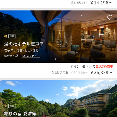
￥14,196〜
素泊まり
/
2名
旅館
湯の杜ホテル志戸平
岩手県 / 花巻･北上･遠野
4.2
総合点
（
6
件のレビュー
）
1
2
3
4
5
ポイント即利用で
最大7％OFF
￥36,828〜
朝食付き
/
2名
￥39,600〜
旅館
結びの宿 愛隣館