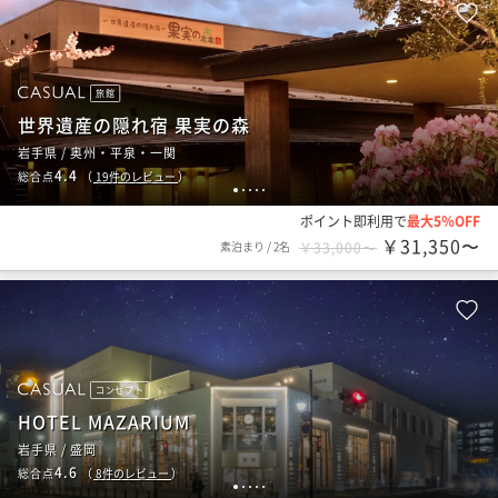
旅館
世界遺産の隠れ宿 果実の森
岩手県 / 奥州・平泉・一関
4.4
総合点
（
19
件のレビュー
）
1
2
3
4
5
ポイント即利用で
最大5％OFF
￥31,350〜
素泊まり
/
2名
￥33,000〜
コンセプト
HOTEL MAZARIUM
岩手県 / 盛岡
4.6
総合点
（
8
件のレビュー
）
1
2
3
4
5