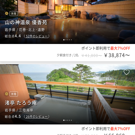
旅館
山の神温泉 優香苑
岩手県 / 花巻･北上･遠野
4.4
総合点
（
52
件のレビュー
）
1
2
3
4
5
ポイント即利用で
最大7％OFF
￥38,874〜
夕朝食付き
/
2名
￥41,800〜
旅館
渚亭 たろう庵
岩手県 / 三陸海岸
4.5
総合点
（
26
件のレビュー
）
1
2
3
4
5
ポイント即利用で
最大7％OFF