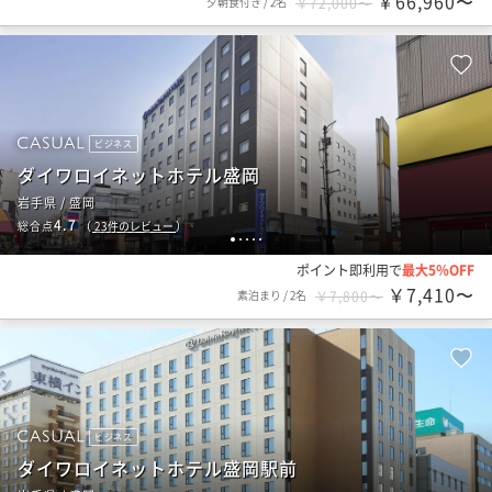
￥66,960〜
夕朝食付き
/
2名
￥72,000〜
ビジネス
ダイワロイネットホテル盛岡
岩手県 / 盛岡
4.7
総合点
（
23
件のレビュー
）
1
2
3
4
5
ポイント即利用で
最大5％OFF
￥7,410〜
素泊まり
/
2名
￥7,800〜
ビジネス
ダイワロイネットホテル盛岡駅前