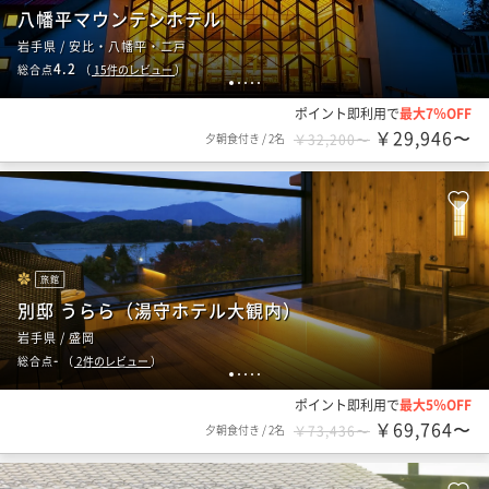
八幡平マウンテンホテル
岩手県 / 安比・八幡平・二戸
4.2
総合点
（
15
件のレビュー
）
1
2
3
4
5
ポイント即利用で
最大7％OFF
￥29,946〜
夕朝食付き
/
2名
￥32,200〜
旅館
別邸 うらら（湯守ホテル大観内）
岩手県 / 盛岡
-
総合点
（
2
件のレビュー
）
1
2
3
4
5
ポイント即利用で
最大5％OFF
￥69,764〜
夕朝食付き
/
2名
￥73,436〜