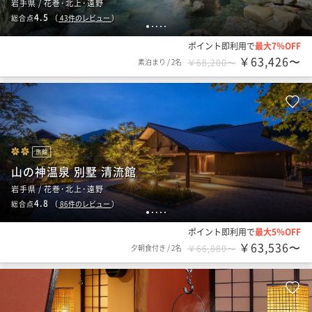
岩手県 / 花巻･北上･遠野
4.5
総合点
（
43
件のレビュー
）
1
2
3
4
5
ポイント即利用で
最大7％OFF
￥63,426〜
素泊まり
/
2名
￥68,200〜
旅館
山の神温泉 別墅 清流館
岩手県 / 花巻･北上･遠野
4.8
総合点
（
86
件のレビュー
）
1
2
3
4
5
ポイント即利用で
最大5％OFF
￥63,536〜
夕朝食付き
/
2名
￥66,880〜