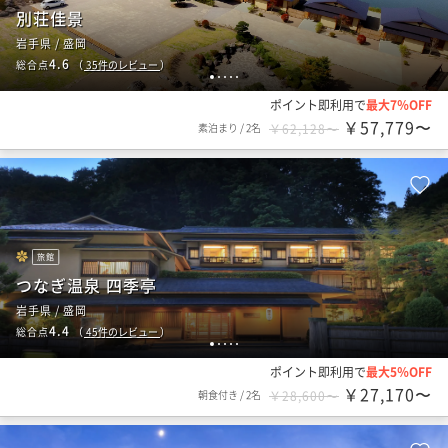
別荘佳景
岩手県 / 盛岡
4.6
総合点
（
35
件のレビュー
）
1
2
3
4
5
ポイント即利用で
最大7％OFF
￥57,779〜
素泊まり
/
2名
￥62,128〜
旅館
つなぎ温泉 四季亭
岩手県 / 盛岡
4.4
総合点
（
45
件のレビュー
）
1
2
3
4
5
ポイント即利用で
最大5％OFF
￥27,170〜
朝食付き
/
2名
￥28,600〜