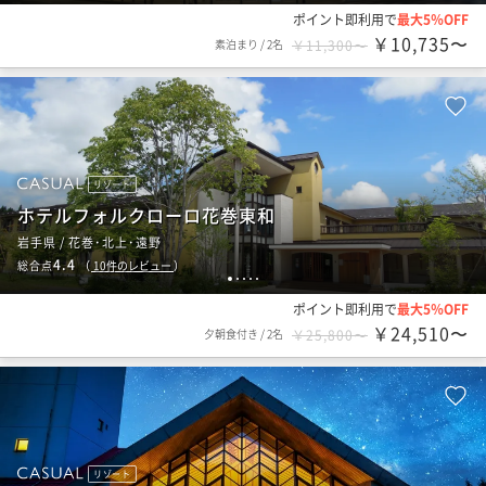
ポイント即利用で
最大5％OFF
￥10,735〜
素泊まり
/
2名
￥11,300〜
リゾート
ホテルフォルクローロ花巻東和
岩手県 / 花巻･北上･遠野
4.4
総合点
（
10
件のレビュー
）
1
2
3
4
5
ポイント即利用で
最大5％OFF
￥24,510〜
夕朝食付き
/
2名
￥25,800〜
リゾート