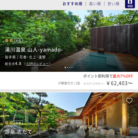
MAP
おすすめ順
高い順
安い順
旅館
湯川温泉 山人-yamado-
岩手県 / 花巻･北上･遠野
4.8
総合点
（
53
件のレビュー
）
1
2
3
4
5
ポイント即利用で
最大7％OFF
￥62,403〜
夕朝食付き
/
2名
￥67,100〜
旅館
游泉 志だて