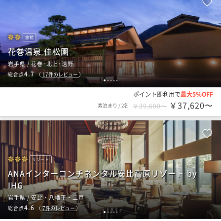
旅館
花巻温泉 佳松園
岩手県 / 花巻･北上･遠野
4.7
総合点
（
17
件のレビュー
）
1
2
3
4
5
ポイント即利用で
最大5％OFF
￥37,620〜
素泊まり
/
2名
￥39,600〜
リゾート
ANAインターコンチネンタル安比高原リゾート by
IHG
岩手県 / 安比・八幡平・二戸
4.6
総合点
（
7
件のレビュー
）
1
2
3
4
5