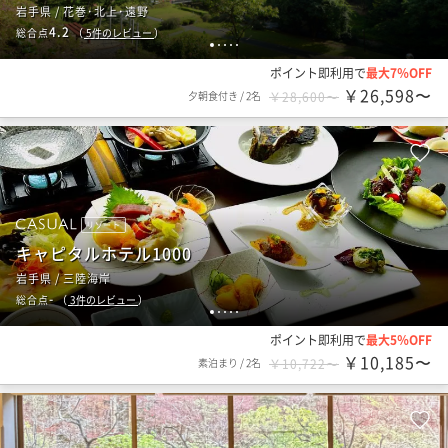
岩手県 / 花巻･北上･遠野
4.2
総合点
（
5
件のレビュー
）
1
2
3
4
5
ポイント即利用で
最大7％OFF
￥26,598〜
夕朝食付き
/
2名
￥28,600〜
リゾート
キャピタルホテル1000
岩手県 / 三陸海岸
-
総合点
（
3
件のレビュー
）
1
2
3
4
5
ポイント即利用で
最大5％OFF
￥10,185〜
素泊まり
/
2名
￥10,722〜