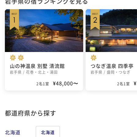
岩手県の宿ランキングを見る
山の神温泉 別墅 清流館
つなぎ温泉 四季亭
岩手県 / 花巻・北上・湯田
岩手県 / 盛岡・つなぎ
¥48,000〜
¥
2名1室
2名1室
都道府県から探す
北海道
北海道