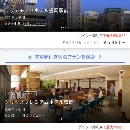
ビジネス
リッチモンドホテル盛岡駅前
岩手県 / 盛岡
4.9
総合点
（
8
件のレビュー
）
1
2
3
4
5
ポイント即利用で
最大5％OFF
￥6,460〜
素泊まり
/
1名
￥6,800〜
航空券付き宿泊プランを検索
ビジネス
グリッズプレミアムホテル盛岡
岩手県 / 盛岡
-
総合点
（
- 件のレビュー
）
1
2
3
4
5
ポイント即利用で
最大7％OFF