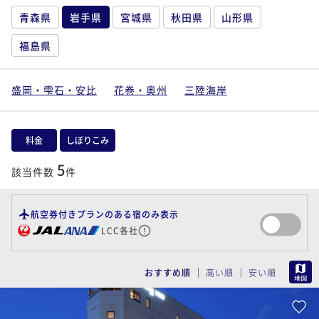
青森県
岩手県
宮城県
秋田県
山形県
福島県
盛岡・雫石・安比
花巻・奥州
三陸海岸
料金
しぼりこみ
5
該当件数
件
航空券付きプランのある宿のみ表示
LCC各社
MAP
おすすめ順
高い順
安い順