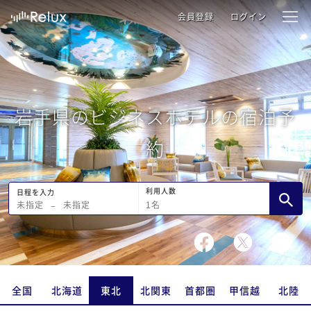
会員登録
ログイン
岩手県のビジネスホテルの宿泊予
約
利用人数
日程を入力
1
名
未指定
−
未指定
全国
北海道
東北
北関東
首都圏
甲信越
北陸