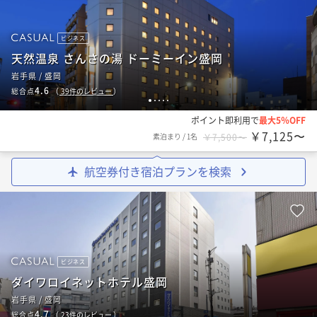
ビジネス
天然温泉 さんさの湯 ドーミーイン盛岡
岩手県 / 盛岡
4.6
総合点
（
39
件のレビュー
）
1
2
3
4
5
ポイント即利用で
最大5％OFF
￥7,125〜
素泊まり
/
1名
￥7,500〜
航空券付き宿泊プランを検索
ビジネス
ダイワロイネットホテル盛岡
岩手県 / 盛岡
4.7
総合点
（
23
件のレビュー
）