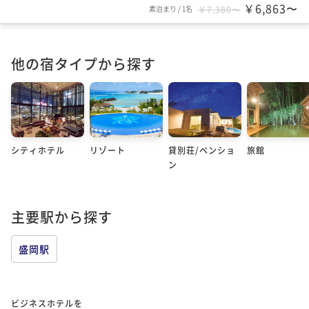
￥6,863〜
素泊まり
/
1名
￥7,380〜
他の宿タイプから探す
シティホテル
リゾート
貸別荘/ペンショ
旅館
ン
主要駅から探す
盛岡駅
ビジネスホテルを