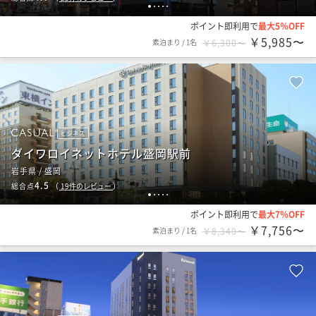
1
2
3
4
5
ポイント即利用で
最大5％OFF
￥5,985〜
素泊まり
/
1名
￥6,300〜
ビジネス
ダイワロイネットホテル盛岡駅前
岩手県 / 盛岡
4.5
総合点
（
19
件のレビュー
）
1
2
3
4
5
ポイント即利用で
最大7％OFF
￥7,756〜
素泊まり
/
1名
￥8,340〜