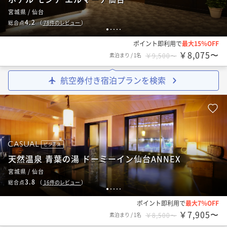
宮城県 / 仙台
4.2
総合点
（
78
件のレビュー
）
1
2
3
4
5
ポイント即利用で
最大15％OFF
￥8,075〜
素泊まり
/
1名
￥9,500〜
航空券付き宿泊プランを検索
ビジネス
天然温泉 青葉の湯 ドーミーイン仙台ANNEX
宮城県 / 仙台
3.8
総合点
（
16
件のレビュー
）
1
2
3
4
5
ポイント即利用で
最大7％OFF
￥7,905〜
素泊まり
/
1名
￥8,500〜