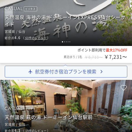
ビジネス
天然温泉 海神の湯 ドーミーインEXPRESS仙台シーサ
イド
宮城県 / 仙台
4.6
総合点
（
60
件のレビュー
）
1
2
3
4
5
ポイント即利用で
最大17％OFF
￥7,231〜
素泊まり
/
1名
￥8,713〜
航空券付き宿泊プランを検索
ビジネス
天然温泉 萩の湯 ドーミーイン仙台駅前
宮城県 / 仙台
4.3
総合点
（
19
件のレビュー
）