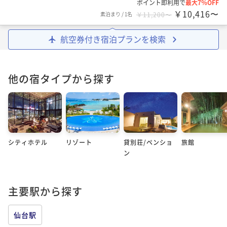
ポイント即利用で
最大7％OFF
￥10,416〜
素泊まり
/
1名
￥11,200〜
航空券付き宿泊プランを検索
他の宿タイプから探す
シティホテル
リゾート
貸別荘/ペンショ
旅館
ン
主要駅から探す
仙台駅