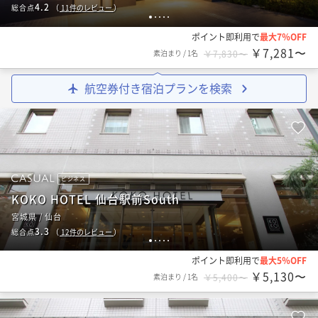
4.2
総合点
（
11
件のレビュー
）
1
2
3
4
5
ポイント即利用で
最大7％OFF
￥7,281〜
素泊まり
/
1名
￥7,830〜
航空券付き宿泊プランを検索
ビジネス
KOKO HOTEL 仙台駅前South
宮城県 / 仙台
3.3
総合点
（
12
件のレビュー
）
1
2
3
4
5
ポイント即利用で
最大5％OFF
￥5,130〜
素泊まり
/
1名
￥5,400〜