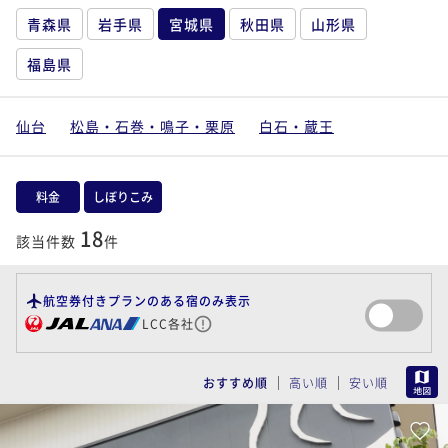
青森県
岩手県
宮城県
秋田県
山形県
福島県
仙台
松島・石巻・鳴子・栗原
白石・蔵王
料金
しぼりこみ
18
該当件数
件
航空券付きプランのある宿のみ表示
LCC各社
MAP
おすすめ順
高い順
安い順