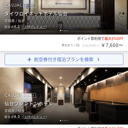
ビジネス
ダイワロイネットホテル仙台
宮城県 / 仙台
4.2
総合点
（
29
件のレビュー
）
1
2
3
4
5
ポイント即利用で
最大5％OFF
￥7,600〜
素泊まり
/
1名
￥8,000〜
航空券付き宿泊プランを検索
ビジネス
仙台ワシントンホテル
宮城県 / 仙台
4.0
総合点
（
26
件のレビュー
）
1
2
3
4
5