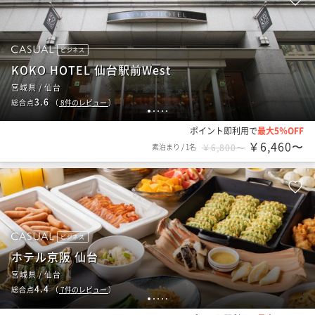
ビジネス
KOKO HOTEL 仙台駅前West
宮城県 / 仙台
3.6
総合点
（
8
件のレビュー
）
1
2
3
4
5
ポイント即利用で
最大5％OFF
￥6,460〜
素泊まり
/
1名
￥6,800〜
ビジネス
ホテル京阪 仙台
宮城県 / 仙台
4.4
総合点
（
7
件のレビュー
）
1
2
3
4
5