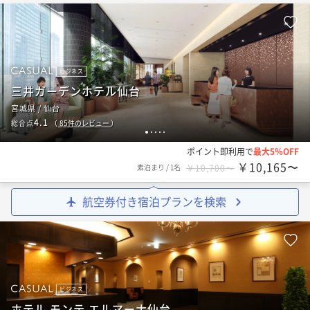
ビジネス
三井ガーデンホテル仙台
宮城県 / 仙台
4.1
総合点
（
85
件のレビュー
）
1
2
3
4
5
ポイント即利用で
最大5％OFF
￥10,165〜
素泊まり
/
1名
￥10,700〜
航空券付き宿泊プランを検索
ビジネス
ホテル モンテ エルマーナ仙台