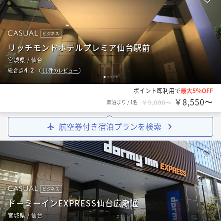
ビジネス
リッチモンドホテルプレミア仙台駅前
宮城県 / 仙台
4.2
総合点
（
11
件のレビュー
）
1
2
3
4
5
ポイント即利用で
最大5％OFF
￥8,550〜
素泊まり
/
1名
￥9,000〜
航空券付き宿泊プランを検索
ビジネス
ドーミーインEXPRESS仙台広瀬通
宮城県 / 仙台