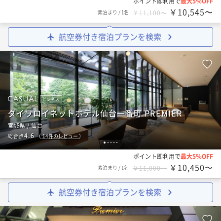
ポイント即利用で
最大5％OFF
￥10,545〜
素泊まり
/
1名
￥11,100〜
航空券付き宿泊プランを検索
ビジネス
ダイワロイネットホテル仙台一番町 PREMIER
宮城県 / 仙台
4.6
総合点
（
14
件のレビュー
）
1
2
3
4
5
ポイント即利用で
最大5％OFF
￥10,450〜
素泊まり
/
1名
￥11,000〜
航空券付き宿泊プランを検索