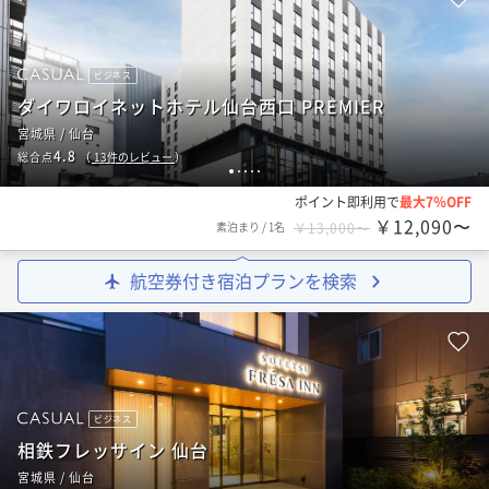
ビジネス
ダイワロイネットホテル仙台西口 PREMIER
宮城県 / 仙台
4.8
総合点
（
13
件のレビュー
）
1
2
3
4
5
ポイント即利用で
最大7％OFF
￥12,090〜
素泊まり
/
1名
￥13,000〜
航空券付き宿泊プランを検索
ビジネス
相鉄フレッサイン 仙台
宮城県 / 仙台