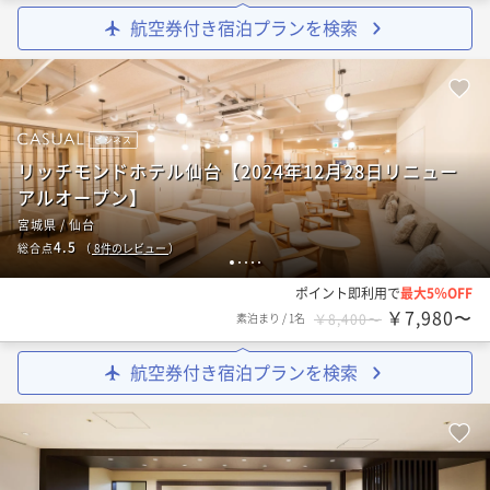
航空券付き宿泊プランを検索
ビジネス
リッチモンドホテル仙台【2024年12月28日リニュー
アルオープン】
宮城県 / 仙台
4.5
総合点
（
8
件のレビュー
）
1
2
3
4
5
ポイント即利用で
最大5％OFF
￥7,980〜
素泊まり
/
1名
￥8,400〜
航空券付き宿泊プランを検索