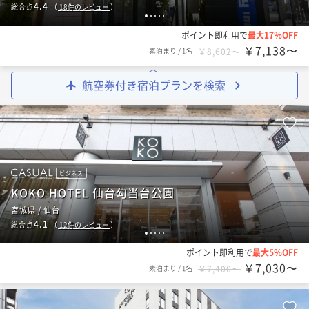
4.4
総合点
（
18
件のレビュー
）
1
2
3
4
5
ポイント即利用で
最大17％OFF
￥7,138〜
素泊まり
/
1名
￥8,602〜
航空券付き宿泊プランを検索
ビジネス
KOKO HOTEL 仙台勾当台公園
宮城県 / 仙台
4.1
総合点
（
12
件のレビュー
）
1
2
3
4
5
ポイント即利用で
最大5％OFF
￥7,030〜
素泊まり
/
1名
￥7,400〜