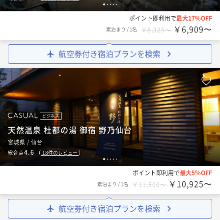
1
2
3
4
5
ポイント即利用で
最大17％OFF
￥6,909〜
素泊まり
/
1名
￥8,325〜
航空券付き宿泊プランを検索
ビジネス
天然温泉 杜都の湯 御宿 野乃仙台
宮城県 / 仙台
4.6
総合点
（
18
件のレビュー
）
1
2
3
4
5
ポイント即利用で
最大5％OFF
￥10,925〜
素泊まり
/
1名
￥11,500〜
航空券付き宿泊プランを検索