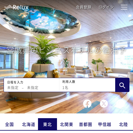
会員登録
ログイン
宮城県のビジネスホテルの宿泊予
約
利用人数
日程を入力
1
名
未指定
−
未指定
全国
北海道
東北
北関東
首都圏
甲信越
北陸