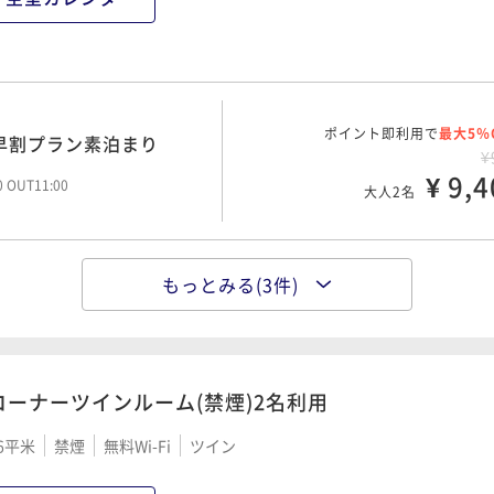
ポイント即利用で
最大5％
の和洋朝食
¥1
ポイント即利用で
¥ 13,9
最大5％
早割プラン素泊まり
00 OUT11:00
大人2名
¥
¥ 9,4
00 OUT11:00
大人2名
もっとみる(3件)
ポイント即利用で
最大5％
¥1
¥ 9,9
00 OUT11:00
大人2名
コーナーツインルーム(禁煙)2名利用
予約でお得な早割プラン朝
6平米
禁煙
無料Wi-Fi
ツイン
ポイント即利用で
最大5％
¥1