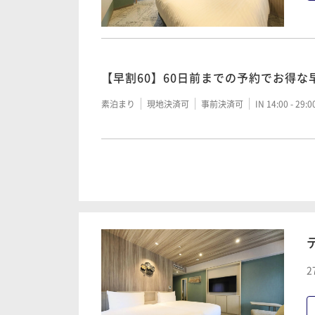
【朝食付】ビュッフェスタイルで人気
【早割60】60日前までの予約でお得な
朝食付き
現地決済可
事前決済可
IN 14:00 - 29:
素泊まり
現地決済可
事前決済可
IN 14:00 - 29:
【素泊まり】シンプルステイプラン
素泊まり
現地決済可
事前決済可
IN 14:00 - 29:
割引プラン【早割60】60日前までの
2
食付
朝食付き
現地決済可
事前決済可
IN 14:00 - 29: