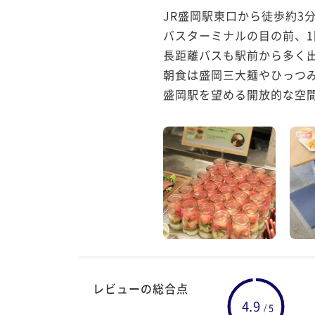
JR盛岡駅東口から徒歩約3分
バスターミナルの目の前、1
長距離バスも駅前から多く出
朝食は盛岡三大麺やひっつ
レビューの総合点
4.9
5
/