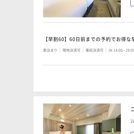
【朝食付】ビュッフェスタイルで人気
【早割60】60日前までの予約でお得な
朝食付き
現地決済可
事前決済可
IN 14:00 - 29:
素泊まり
現地決済可
事前決済可
IN 14:00 - 29:
【素泊まり】シンプルステイプラン
素泊まり
現地決済可
事前決済可
IN 14:00 - 29:
割引プラン【早割60】60日前までの
2
食付