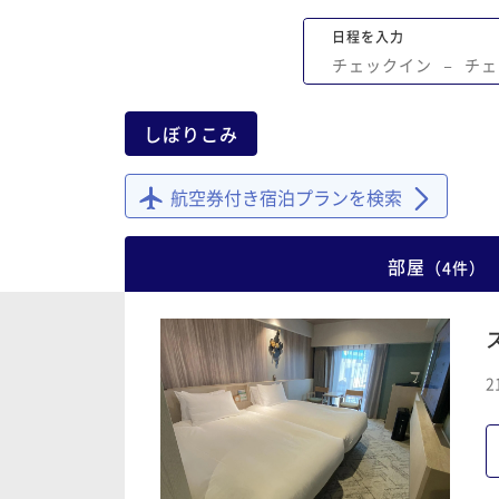
日程を入力
チェックイン
−
チェ
しぼりこみ
航空券付き宿泊プランを検索
部屋
（
4
件
）
2