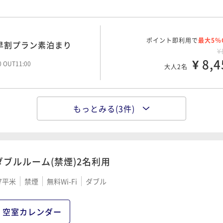
ポイント即利用で
最大5％
早割プラン素泊まり
¥
¥ 8,4
00 OUT11:00
大人2名
もっとみる(3件)
ポイント即利用で
最大5％
¥
¥ 9,0
00 OUT11:00
大人2名
ダブルルーム(禁煙)2名利用
予約でお得な早割プラン朝
7平米
禁煙
無料Wi-Fi
ダブル
ポイント即利用で
最大5％
¥1
¥ 13,3
大人2名
空室カレンダー
00 OUT11:00