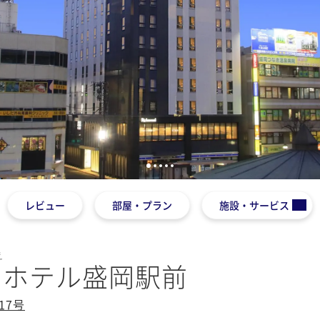
1
2
3
4
5
レビュー
部屋・プラン
施設・サービス
え
ドホテル盛岡駅前
17号