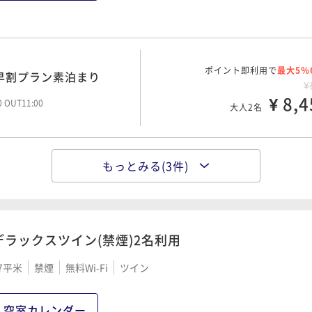
ポイント即利用で
最大5％
の和洋朝食
¥1
ポイント即利用で
¥ 13,9
最大5％
早割プラン素泊まり
00 OUT11:00
大人2名
¥
¥ 8,4
00 OUT11:00
大人2名
もっとみる(3件)
ポイント即利用で
最大5％
¥
¥ 9,0
00 OUT11:00
大人2名
デラックスツイン(禁煙)2名利用
予約でお得な早割プラン朝
7平米
禁煙
無料Wi-Fi
ツイン
ポイント即利用で
最大5％
¥1
¥ 13,3
大人2名
空室カレンダー
00 OUT11:00