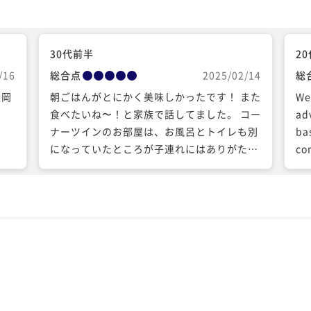
30代前半
2
/16
総合点
2025/02/14
総
盛岡
朝ごはんがとにかく美味しかったです！ また
We
食べたいね〜！と家族で話してました。 コー
ad
ナーツインのお部屋は、お風呂とトイレも別
based
になっていたところが子連れにはありがたか
co
ったです！部屋も清潔感があり過ごしやすか
hotels. The bre
ったです。
its
so