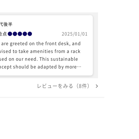
0代後半
合点
2025/01/01
 are greeted on the front desk, and
vised to take amenities from a rack
 on our need. This sustainable
ncept should be adapted by more
akfast is pretty nice, and
 service time till 10:00 is longer than
レビューをみる（8件）
me other hotels.