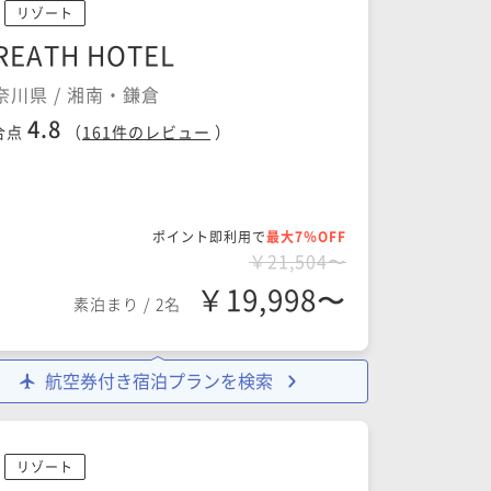
リゾート
REATH HOTEL
奈川県 / 湘南・鎌倉
4.8
合点
（
161
件のレビュー
）
ポイント即利用で
最大7％OFF
￥21,504〜
￥19,998〜
素泊まり
/
2名
航空券付き宿泊プランを検索
リゾート