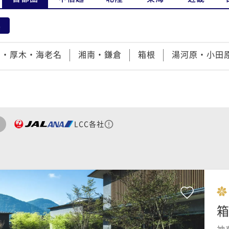
県
賀・厚木・海老名
湘南・鎌倉
箱根
湯河原・小田
LCC各社
箱