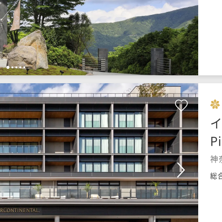
1
2
3
4
5
Pi
神
総