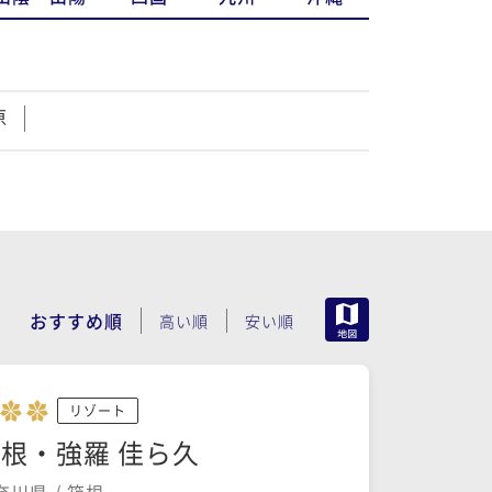
原
MAP
おすすめ順
高い順
安い順
リゾート
根・強羅 佳ら久