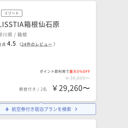
リゾート
LISSTIA箱根仙石原
奈川県 / 箱根
4.5
合点
（
24
件のレビュー
）
ポイント即利用で
最大5％OFF
￥30,800〜
￥29,260〜
朝食付き
/
2名
航空券付き宿泊プランを検索