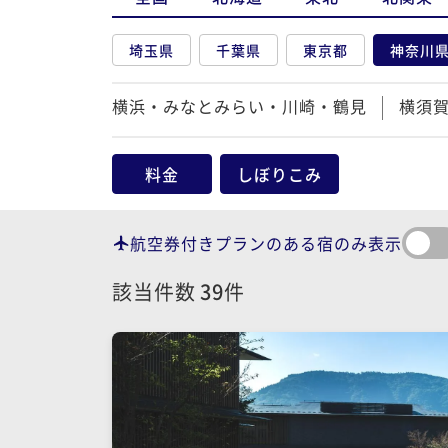
埼玉県
千葉県
東京都
神奈川
横浜・みなとみらい・川崎・鶴見
横須
料金
しぼりこみ
航空券付きプランのある宿のみ表示
該当件数
39
件