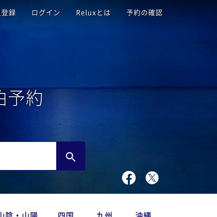
員登録
ログイン
Reluxとは
予約の確認
泊予約
山陰・山陽
四国
九州
沖縄