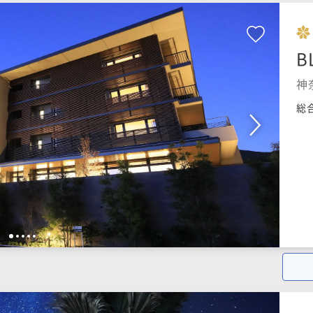
B
神
総
1
2
3
4
5