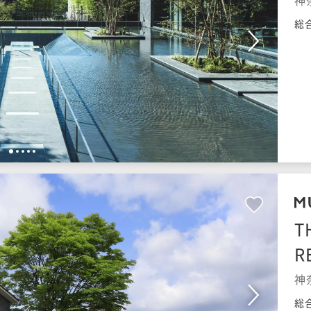
神
総
1
2
3
4
5
T
R
神
総