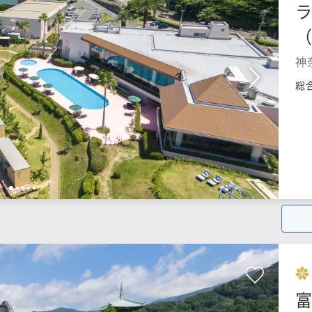
神
総
1
2
3
4
5