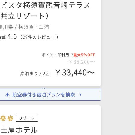
ラビスタ横須賀観音崎テラス
（共立リゾート）
奈川県 / 横須賀・三浦
4.6
合点
（
29
件のレビュー
）
ポイント即利用で
最大5％OFF
￥35,200〜
￥33,440〜
素泊まり
/
2名
航空券付き宿泊プランを検索
リゾート
富士屋ホテル