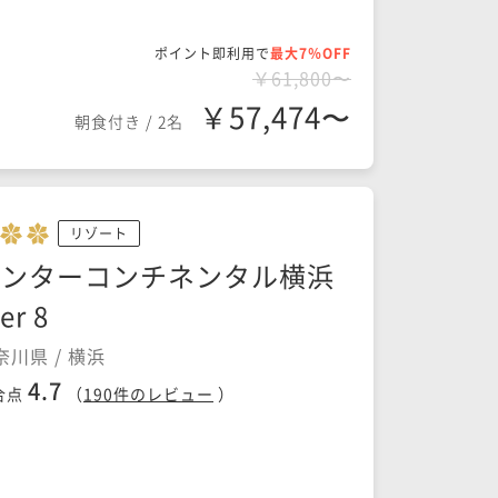
ポイント即利用で
最大7％OFF
￥61,800〜
￥57,474〜
朝食付き
/
2名
リゾート
インターコンチネンタル横浜
er 8
奈川県 / 横浜
4.7
合点
（
190
件のレビュー
）