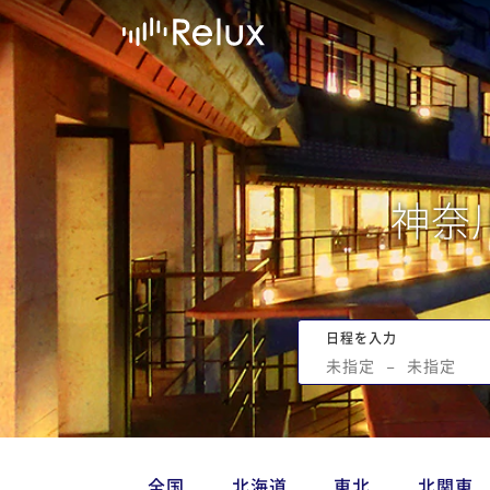
神奈
日程を入力
未指定
−
未指定
全国
北海道
東北
北関東