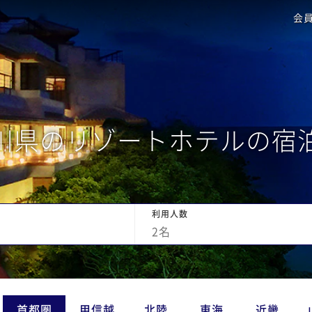
会
川県のリゾートホテルの宿
利用人数
2
名
首都圏
甲信越
北陸
東海
近畿