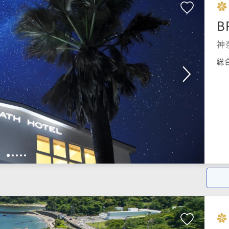
B
神
総
1
2
3
4
5