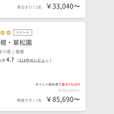
￥33,040〜
素泊まり
/
2名
リゾート
箱根・翠松園
奈川県 / 箱根
4.7
合点
（
218
件のレビュー
）
ポイント即利用で
最大5％OFF
￥90,200〜
￥85,690〜
朝食付き
/
2名