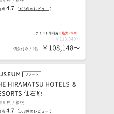
奈川県 / 箱根
4.7
合点
（
305
件のレビュー
）
ポイント即利用で
最大5％OFF
￥113,840〜
￥108,148〜
朝食付き
/
2名
リゾート
HE HIRAMATSU HOTELS ＆
ESORTS 仙石原
奈川県 / 箱根
4.7
合点
（
108
件のレビュー
）