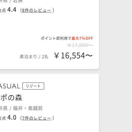
井県 / 若狭
4.4
合点
（
8
件のレビュー
）
ポイント即利用で
最大7％OFF
￥17,800〜
￥16,554〜
素泊まり
/
2名
リゾート
ルポの森
井県 / 福井・奥越前
4.0
合点
（
7
件のレビュー
）