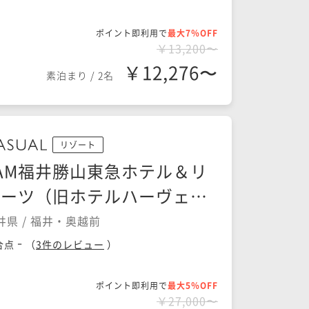
ポイント即利用で
最大7％OFF
￥13,200〜
￥12,276〜
素泊まり
/
2名
リゾート
AM福井勝山東急ホテル＆リ
ゾーツ（旧ホテルハーヴェス
トスキージャム勝山）
井県 / 福井・奥越前
-
合点
（
3
件のレビュー
）
ポイント即利用で
最大5％OFF
￥27,000〜