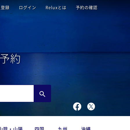
員登録
ログイン
Reluxとは
予約の確認
予約
山陰・山陽
四国
九州
沖縄