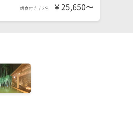
￥25,650〜
朝食付き
/
2名