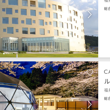
福
総
1
2
3
4
5
福
総