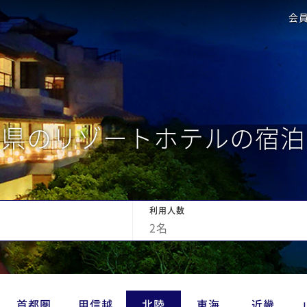
会
井県のリゾートホテルの宿泊
利用人数
2
名
首都圏
甲信越
北陸
東海
近畿