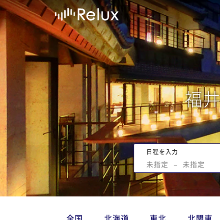
福
日程を入力
未指定
−
未指定
全国
北海道
東北
北関東