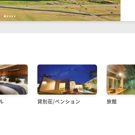
1
2
3
4
5
ル
貸別荘/ペンション
旅館