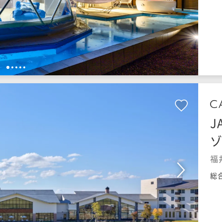
1
2
3
4
5
J
福
総