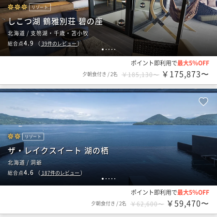
リゾート
しこつ湖 鶴雅別荘 碧の座
北海道 / 支笏湖・千歳・苫小牧
4.9
総合点
（
39
件のレビュー
）
1
2
3
4
5
ポイント即利用で
最大5％OFF
￥175,873〜
夕朝食付き
/
2名
￥185,130〜
リゾート
ザ・レイクスイート 湖の栖
北海道 / 洞爺
4.6
総合点
（
187
件のレビュー
）
1
2
3
4
5
ポイント即利用で
最大5％OFF
￥59,470〜
夕朝食付き
/
2名
￥62,600〜