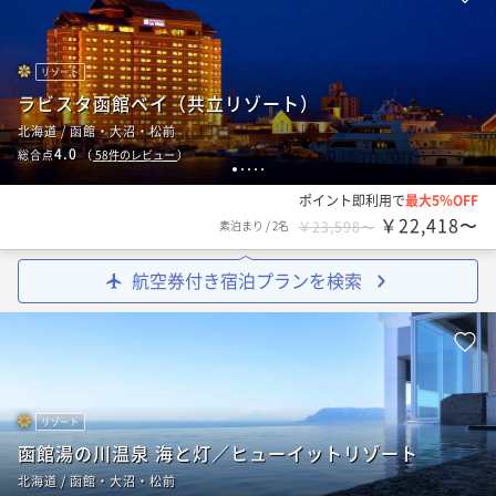
リゾート
ラビスタ函館ベイ（共立リゾート）
北海道 / 函館・大沼・松前
4.0
総合点
（
58
件のレビュー
）
1
2
3
4
5
ポイント即利用で
最大5％OFF
￥22,418〜
素泊まり
/
2名
￥23,598〜
航空券付き宿泊プランを検索
リゾート
函館湯の川温泉 海と灯／ヒューイットリゾート
北海道 / 函館・大沼・松前