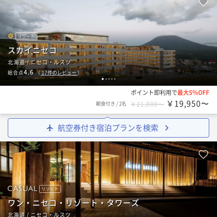
リゾート
スカイニセコ
北海道 / ニセコ・ルスツ
4.6
総合点
（
17
件のレビュー
）
1
2
3
4
5
ポイント即利用で
最大5％OFF
￥19,950〜
朝食付き
/
2名
￥21,000〜
航空券付き宿泊プランを検索
リゾート
ワン・ニセコ・リゾート・タワーズ
北海道 / ニセコ・ルスツ