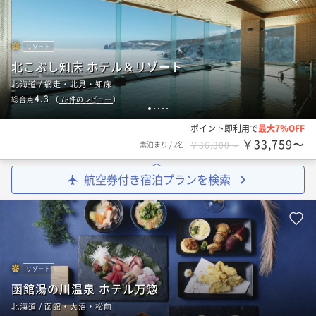
リゾート
北こぶし知床 ホテル＆リゾート
北海道 / 網走・北見・知床
4.3
総合点
（
78
件のレビュー
）
1
2
3
4
5
ポイント即利用で
最大7％OFF
￥33,759〜
素泊まり
/
2名
￥36,300〜
航空券付き宿泊プランを検索
リゾート
函館湯の川温泉 ホテル万惣
北海道 / 函館・大沼・松前