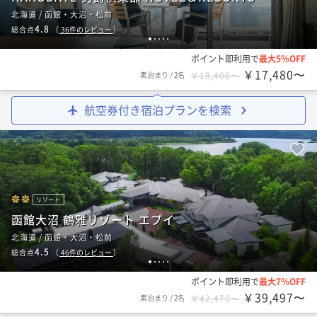
北海道 / 函館・大沼・松前
4.8
総合点
（
36
件のレビュー
）
1
2
3
4
5
ポイント即利用で
最大5％OFF
￥17,480〜
素泊まり
/
2名
￥18,400〜
航空券付き宿泊プランを検索
リゾート
函館大沼 鶴雅リゾート エプイ
北海道 / 函館・大沼・松前
4.5
総合点
（
46
件のレビュー
）
1
2
3
4
5
ポイント即利用で
最大7％OFF
￥39,497〜
素泊まり
/
2名
￥42,470〜