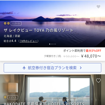
リゾート
ザ レイクビュー TOYA 乃の風リゾート
北海道 / 洞爺
4.4
総合点
（
74
件のレビュー
）
1
2
3
4
5
ポイント即利用で
最大5％OFF
￥48,070〜
夕朝食付き
/
2名
￥50,600〜
航空券付き宿泊プランを検索
リゾート
HAKODATE 男爵倶楽部 HOTEL＆RESORTS