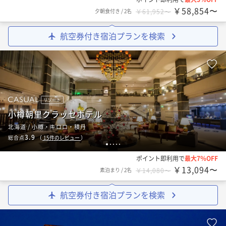
￥58,854〜
夕朝食付き
/
2名
￥61,952〜
航空券付き宿泊プランを検索
リゾート
小樽朝里クラッセホテル
北海道 / 小樽・キロロ・積丹
3.9
総合点
（
15
件のレビュー
）
1
2
3
4
5
ポイント即利用で
最大7％OFF
￥13,094〜
素泊まり
/
2名
￥14,080〜
航空券付き宿泊プランを検索