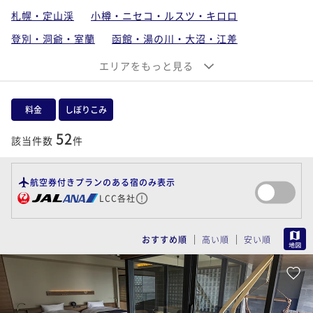
札幌・定山渓
小樽・ニセコ・ルスツ・キロロ
登別・洞爺・室蘭
函館・湯の川・大沼・江差
稚内・旭川・富良野・トマム
エリアをもっと見る
釧路・阿寒・サロマ・知床・網走
支笏湖・千歳・苫小牧・石狩・空知
料金
しぼりこみ
帯広・十勝川・日高
52
該当件数
件
北海道離島（利尻・礼文・天売・焼尻）
航空券付きプランのある宿のみ表示
LCC各社
MAP
おすすめ順
高い順
安い順