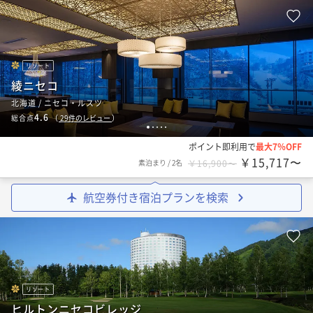
リゾート
綾ニセコ
北海道 / ニセコ・ルスツ
4.6
総合点
（
29
件のレビュー
）
1
2
3
4
5
ポイント即利用で
最大7％OFF
￥15,717〜
素泊まり
/
2名
￥16,900〜
航空券付き宿泊プランを検索
リゾート
ヒルトンニセコビレッジ