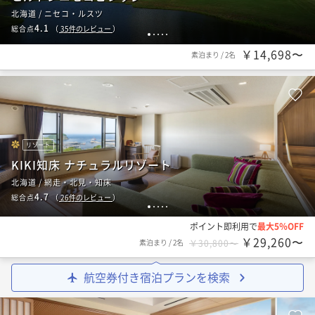
北海道 / ニセコ・ルスツ
4.1
総合点
（
35
件のレビュー
）
1
2
3
4
5
￥14,698〜
素泊まり
/
2名
リゾート
KIKI知床 ナチュラルリゾート
北海道 / 網走・北見・知床
4.7
総合点
（
26
件のレビュー
）
1
2
3
4
5
ポイント即利用で
最大5％OFF
￥29,260〜
素泊まり
/
2名
￥30,800〜
航空券付き宿泊プランを検索