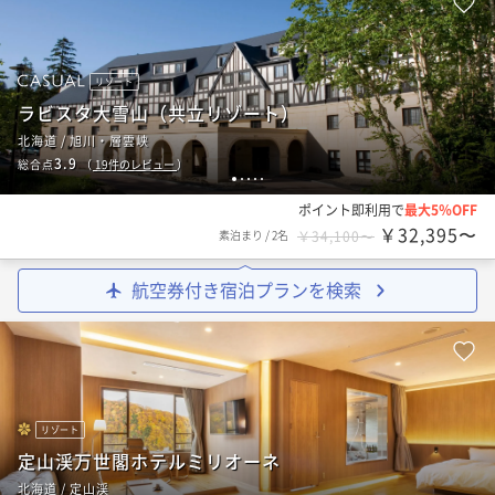
リゾート
ラビスタ大雪山（共立リゾート）
北海道 / 旭川・層雲峡
3.9
総合点
（
19
件のレビュー
）
1
2
3
4
5
ポイント即利用で
最大5％OFF
￥32,395〜
素泊まり
/
2名
￥34,100〜
航空券付き宿泊プランを検索
リゾート
定山渓万世閣ホテルミリオーネ
北海道 / 定山渓