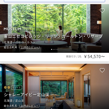
リゾート
東山ニセコビレッジ・リッツ・カールトン・リザーブ
北海道 / ニセコ・ルスツ
4.4
総合点
（
11
件のレビュー
）
1
2
3
4
5
￥54,570〜
朝食付き
/
2名
リゾート
シャレーアイビー定山渓
北海道 / 定山渓
4.6
総合点
（
11
件のレビュー
）
1
2
3
4
5