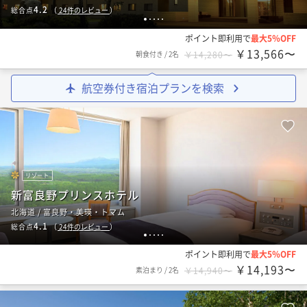
4.2
総合点
（
24
件のレビュー
）
1
2
3
4
5
ポイント即利用で
最大5％OFF
￥13,566〜
朝食付き
/
2名
￥14,280〜
航空券付き宿泊プランを検索
リゾート
新富良野プリンスホテル
北海道 / 富良野・美瑛・トマム
4.1
総合点
（
24
件のレビュー
）
1
2
3
4
5
ポイント即利用で
最大5％OFF
￥14,193〜
素泊まり
/
2名
￥14,940〜