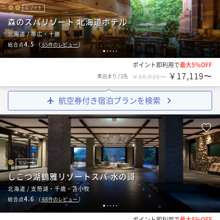
リゾート
森のスパリゾート 北海道ホテル
北海道 / 帯広・十勝
4.5
総合点
（
65
件のレビュー
）
1
2
3
4
5
ポイント即利用で
最大5％OFF
￥17,119〜
素泊まり
/
2名
￥18,020〜
航空券付き宿泊プランを検索
リゾート
しこつ湖鶴雅リゾートスパ 水の謌
北海道 / 支笏湖・千歳・苫小牧
4.6
総合点
（
68
件のレビュー
）
1
2
3
4
5
ポイント即利用で
最大5％OFF