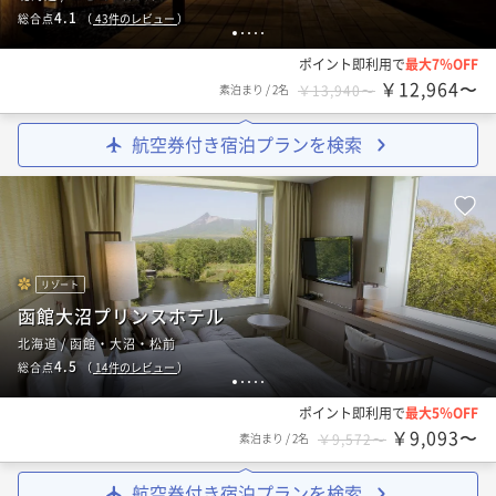
4.1
総合点
（
43
件のレビュー
）
1
2
3
4
5
ポイント即利用で
最大7％OFF
￥12,964〜
素泊まり
/
2名
￥13,940〜
航空券付き宿泊プランを検索
リゾート
函館大沼プリンスホテル
北海道 / 函館・大沼・松前
4.5
総合点
（
14
件のレビュー
）
1
2
3
4
5
ポイント即利用で
最大5％OFF
￥9,093〜
素泊まり
/
2名
￥9,572〜
航空券付き宿泊プランを検索