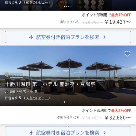
4.3
総合点
（
67
件のレビュー
）
1
2
3
4
5
ポイント即利用で
最大7％OFF
￥19,437〜
素泊まり
/
2名
￥20,900〜
航空券付き宿泊プランを検索
リゾート
十勝川温泉 第一ホテル 豊洲亭・豆陽亭
北海道 / 帯広・十勝
4.5
総合点
（
37
件のレビュー
）
1
2
3
4
5
ポイント即利用で
最大5％OFF
￥32,680〜
夕朝食付き
/
2名
￥34,400〜
航空券付き宿泊プランを検索