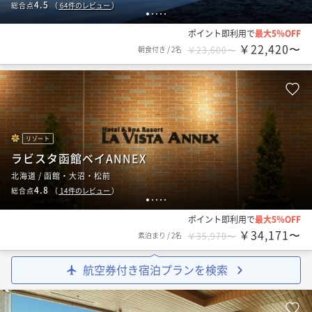
4.5
総合点
（
64
件のレビュー
）
1
2
3
4
5
ポイント即利用で
最大5％OFF
￥22,420〜
朝食付き
/
2名
￥23,600〜
リゾート
ラビスタ函館ベイANNEX
北海道 / 函館・大沼・松前
4.8
総合点
（
14
件のレビュー
）
1
2
3
4
5
ポイント即利用で
最大5％OFF
￥34,171〜
素泊まり
/
2名
￥35,970〜
航空券付き宿泊プランを検索