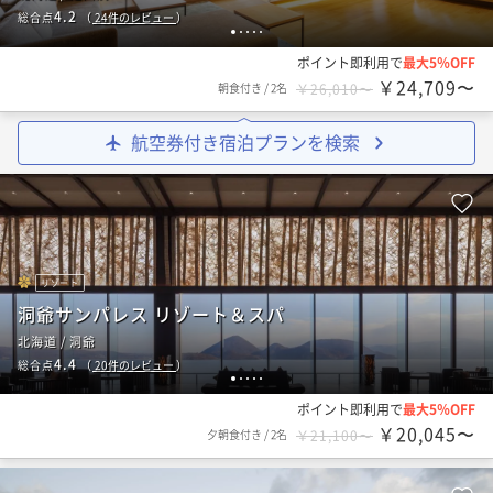
4.2
総合点
（
24
件のレビュー
）
1
2
3
4
5
ポイント即利用で
最大5％OFF
￥24,709〜
朝食付き
/
2名
￥26,010〜
航空券付き宿泊プランを検索
リゾート
洞爺サンパレス リゾート＆スパ
北海道 / 洞爺
4.4
総合点
（
20
件のレビュー
）
1
2
3
4
5
ポイント即利用で
最大5％OFF
￥20,045〜
夕朝食付き
/
2名
￥21,100〜