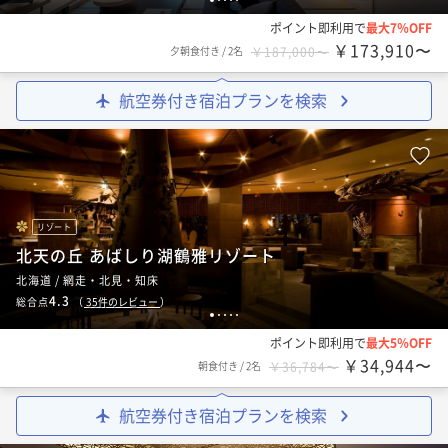
ポイント即利用で
最大7％OFF
￥173,910〜
夕朝食付き
/
2名
￥187,000〜
航空券付き宿泊プランを検索
リゾート
北天の丘 あばしり湖鶴雅リゾート
北海道 / 網走・北見・知床
4.3
総合点
（
35
件のレビュー
）
1
2
3
4
5
ポイント即利用で
最大5％OFF
￥34,944〜
朝食付き
/
2名
￥36,784〜
航空券付き宿泊プランを検索