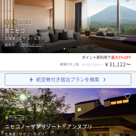
リゾート
雪ニセコ
北海道 / ニセコ・ルスツ
-
総合点
（
3
件のレビュー
）
1
2
3
4
5
ポイント即利用で
最大5％OFF
￥31,122〜
朝食付き
/
2名
￥32,760〜
航空券付き宿泊プランを検索
リゾート
ニセコノーザンリゾート・アンヌプリ
北海道 / ニセコ・ルスツ