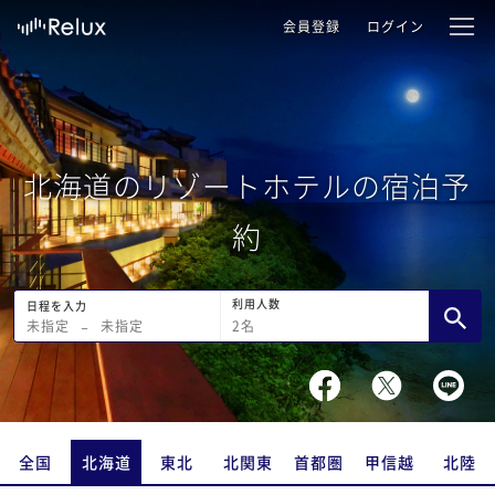
会員登録
ログイン
北海道のリゾートホテルの宿泊予
約
利用人数
日程を入力
2
名
未指定
−
未指定
全国
北海道
東北
北関東
首都圏
甲信越
北陸