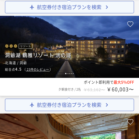
航空券付き宿泊プランを検索
リゾート
洞爺湖 鶴雅リゾート 洸の謌
北海道 / 洞爺
4.5
総合点
（
23
件のレビュー
）
1
2
3
4
5
ポイント即利用で
最大5％OFF
￥60,003〜
夕朝食付き
/
2名
￥63,162〜
航空券付き宿泊プランを検索