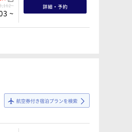
3,162~
詳細・予約
03 ~
OFF
6,670~
詳細・予約
36 ~
OFF
9,696~
詳細・予約
11 ~
航空券付き宿泊プランを検索
OFF
0,180~