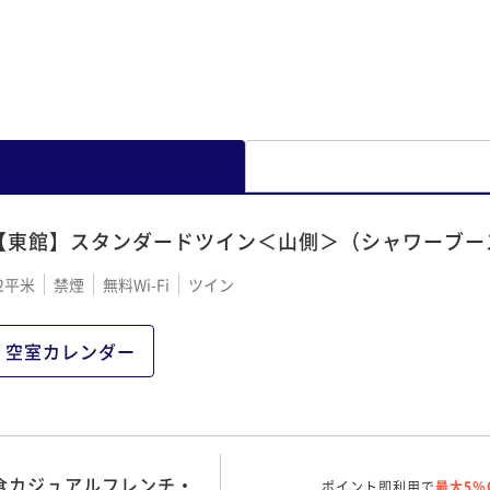
【東館】スタンダードツイン＜山側＞（シャワーブー
2平米
禁煙
無料Wi-Fi
ツイン
空室カレンダー
夕食カジュアルフレンチ・
ポイント即利用で
最大5％