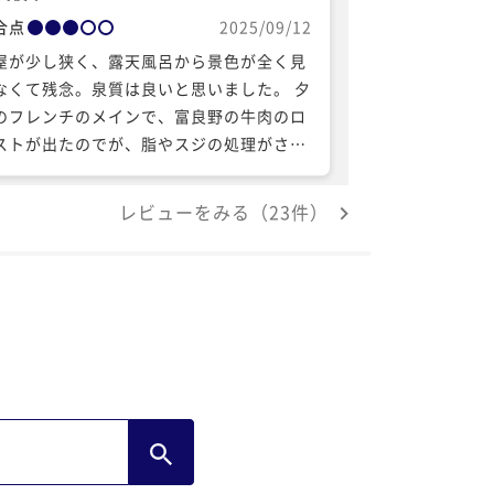
合点
2025/09/12
屋が少し狭く、露天風呂から景色が全く見
なくて残念。泉質は良いと思いました。 夕
のフレンチのメインで、富良野の牛肉のロ
ストが出たのでが、脂やスジの処理がされ
おらず、とても食べられたものではありま
んでした。他のものがそれなりに美味しか
レビューをみる（23件）
たので、とても残念でした