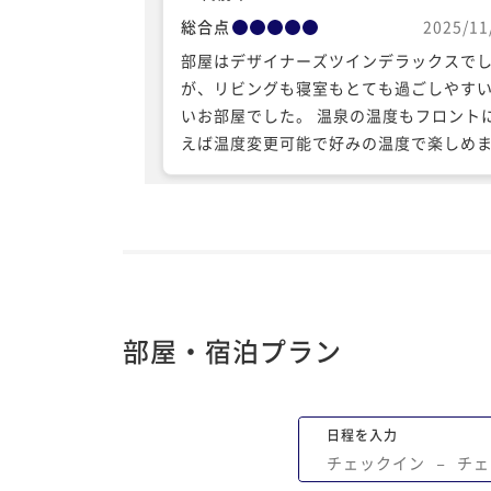
総合点
2025/11
部屋はデザイナーズツインデラックスで
が、リビングも寝室もとても過ごしやす
いお部屋でした。 温泉の温度もフロント
えば温度変更可能で好みの温度で楽しめ
た。 食事は夕食も朝食もとても美味しか
です。 夕食もフレンチでゆっくり食事が
いいのですが、朝食みたいにハーフブュ
ェで選べるプランもあればいいなと思い
た。 水の謌より混み合った感じがなくブ
フェも落ち着いて選べました。 また泊ま
行きたいと思えるホテルです。
部屋・宿泊プラン
日程を入力
チェックイン
−
チェ