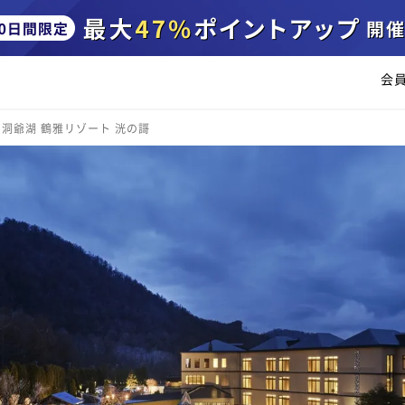
会
洞爺湖 鶴雅リゾート 洸の謌