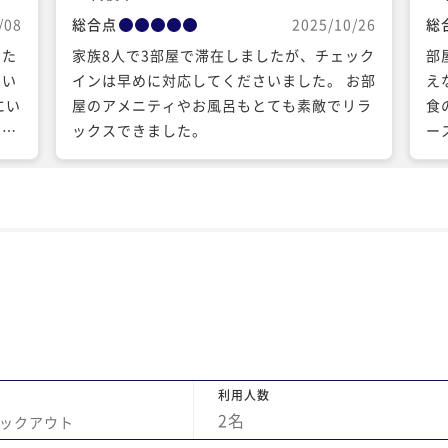
/08
総合点
2025/10/26
総
した
家族8人で3部屋で滞在しましたが、チェック
部
いい
インは早めに対応してくださいました。 お部
え
にい
屋のアメニティやお風呂もとても素敵でリラ
食
まし
ックスできました。
ー
った
て
でき
せ
ッフ
っ
まし
ュッ
りに
利用人数
2
名
ックアウト