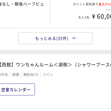
夕食なし・朝食ハーフビュ
ポイント即利用で
¥ 66,6
最大5％
大人2名
¥6
¥ 60,0
大人2名
日前早期予約プラン／夕
ポイント即利用で
最大5％
¥7
もっとみる(35件)
夕食カジュアルフレンチ・
ポイント即利用で
¥ 69,8
最大5％
大人2名
¥6
¥ 62,0
大人2名
【西館】ワンちゃんルーム＜湖側＞（シャワーブース
夕食和食会席・朝食ハーフ
ポイント即利用で
最大5％
¥7
日前早期予約プラン／朝
3平米
禁煙
無料Wi-Fi
ツイン
ポイント即利用で
¥ 70,3
最大5％
大人2名
¥6
¥ 63,3
大人2名
空室カレンダー
フレンチ・朝食ハーフビ
ポイント即利用で
最大5％
¥7
日前早期予約プラン／夕
ポイント即利用で
最大5％