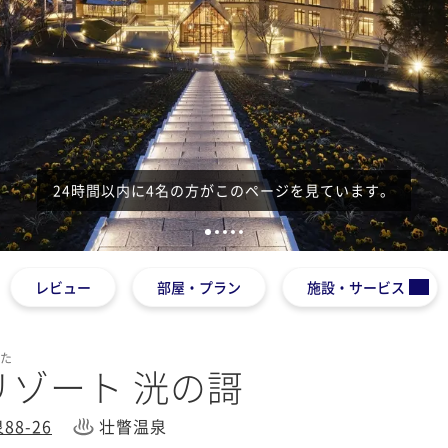
24時間以内に4名の方がこのページを見ています。
1
2
3
4
5
レビュー
部屋・プラン
施設・サービス
うた
リゾート 洸の謌
8-26
壮瞥温泉