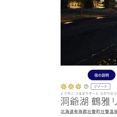
宿の説明
リゾート
とうやこ つるがりぞーと ひかりの
洞爺湖 鶴雅
北海道有珠郡壮瞥町壮瞥温泉8