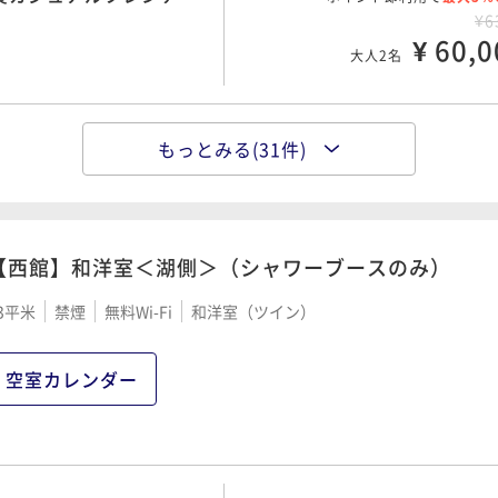
¥6
¥ 60,0
大人2名
もっとみる(31件)
日前早期予約プラン／夕
ポイント即利用で
最大5％
ュッフェ
¥6
¥ 63,3
大人2名
【西館】和洋室＜湖側＞（シャワーブースのみ）
夕食フレンチ・朝食ハーフ
3平米
禁煙
無料Wi-Fi
和洋室（ツイン）
ポイント即利用で
最大5％
¥6
¥ 66,2
大人2名
空室カレンダー
カジュアルフレンチ・朝
ポイント即利用で
最大5％
¥7