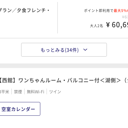
¥ 73,5
大人2名
ュッフェ
¥6
約プラン／夕食フレンチ・
ポイント即利用で
¥ 65,5
最大5％
大人2名
¥6
¥ 60,6
大人2名
日前早期予約プラン／夕
ポイント即利用で
最大5％
¥7
夕食なし・朝食ハーフビュ
ポイント即利用で
¥ 74,2
最大5％
大人2名
¥6
もっとみる(34件)
約プラン／夕食カジュアル
ポイント即利用で
¥ 66,4
最大5％
大人2名
¥6
¥ 62,0
大人2名
夕食特選和食会席・朝食ハ
ポイント即利用で
最大5％
¥8
【西館】ワンちゃんルーム・バルコニー付＜湖側＞（
ポイント即利用で
¥ 76,2
最大5％
／朝食付き
大人2名
¥7
約プラン／夕食和食会席・
3平米
禁煙
無料Wi-Fi
ツイン
ポイント即利用で
¥ 66,6
最大5％
大人2名
¥6
¥ 64,3
大人2名
空室カレンダー
約プラン＜夕食17：30＞
ポイント即利用で
最大5％
ェ
¥8
夕食フレンチ・朝食ハーフ
ポイント即利用で
¥ 76,5
最大5％
大人2名