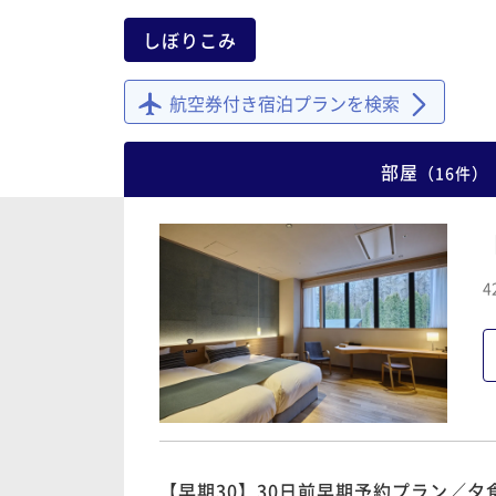
しぼりこみ
航空券付き宿泊プランを検索
部屋
（
16
件
）
4
【早期30】30日前早期予約プラン／