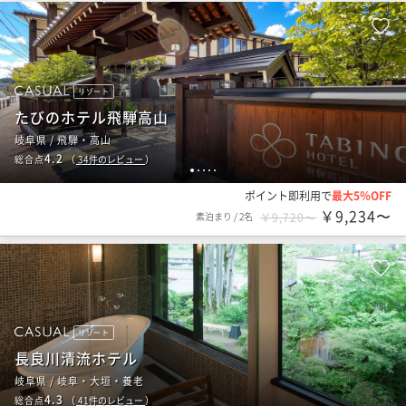
リゾート
たびのホテル飛騨高山
岐阜県 / 飛騨・高山
4.2
総合点
（
34
件のレビュー
）
1
2
3
4
5
ポイント即利用で
最大5％OFF
￥9,234〜
素泊まり
/
2名
￥9,720〜
リゾート
長良川清流ホテル
岐阜県 / 岐阜・大垣・養老
4.3
総合点
（
41
件のレビュー
）