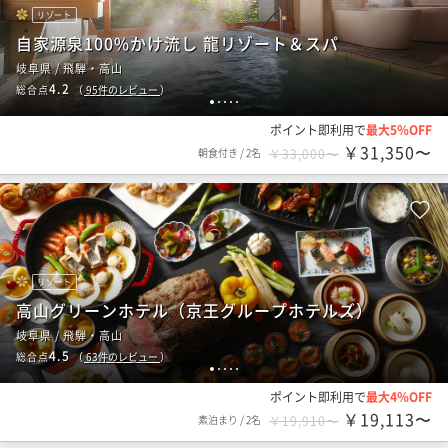
リゾート
自家源泉100%かけ流し 龍リゾート＆スパ
岐阜県 / 飛騨・高山
4.2
総合点
（
95
件のレビュー
）
1
2
3
4
5
ポイント即利用で
最大5％OFF
￥31,350〜
朝食付き
/
2名
￥33,000〜
リゾート
高山グリーンホテル（京王グループホテルズ）
岐阜県 / 飛騨・高山
4.5
総合点
（
63
件のレビュー
）
1
2
3
4
5
ポイント即利用で
最大4％OFF
￥19,113〜
素泊まり
/
2名
￥19,910〜