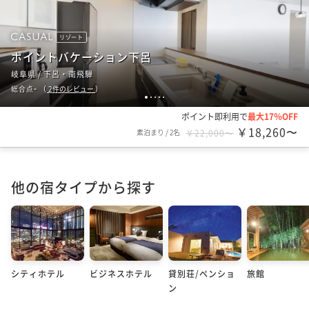
リゾート
ポイントバケーション下呂
岐阜県 / 下呂・南飛騨
-
総合点
（
2
件のレビュー
）
1
2
3
4
5
ポイント即利用で
最大17％OFF
￥18,260〜
素泊まり
/
2名
￥22,000〜
他の宿タイプから探す
シティホテル
ビジネスホテル
貸別荘/ペンショ
旅館
ン