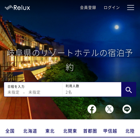
会員登録
ログイン
岐阜県のリゾートホテルの宿泊予
約
利用人数
日程を入力
2
名
未指定
−
未指定
全国
北海道
東北
北関東
首都圏
甲信越
北陸