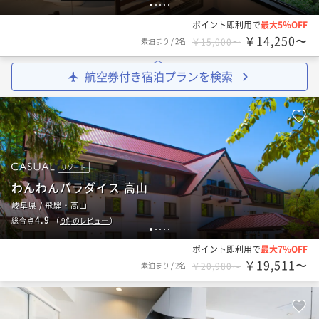
1
2
3
4
5
ポイント即利用で
最大5％OFF
￥14,250〜
素泊まり
/
2名
￥15,000〜
航空券付き宿泊プランを検索
リゾート
わんわんパラダイス 高山
岐阜県 / 飛騨・高山
4.9
総合点
（
9
件のレビュー
）
1
2
3
4
5
ポイント即利用で
最大7％OFF
￥19,511〜
素泊まり
/
2名
￥20,980〜