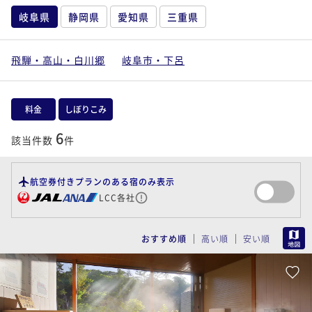
岐阜県
静岡県
愛知県
三重県
飛騨・高山・白川郷
岐阜市・下呂
料金
しぼりこみ
6
該当件数
件
航空券付きプランのある宿のみ表示
LCC各社
MAP
おすすめ順
高い順
安い順