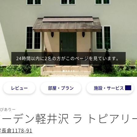
24時間以内に2名の方がこのページを見ています。
1
2
3
4
5
レビュー
部屋・プラン
施設・サービス
とぴありー
ーデン軽井沢 ラ トピアリ
倉1178-91