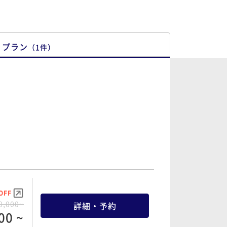
プラン
（
1
件
）
OFF
0,000~
詳細・予約
00 ~