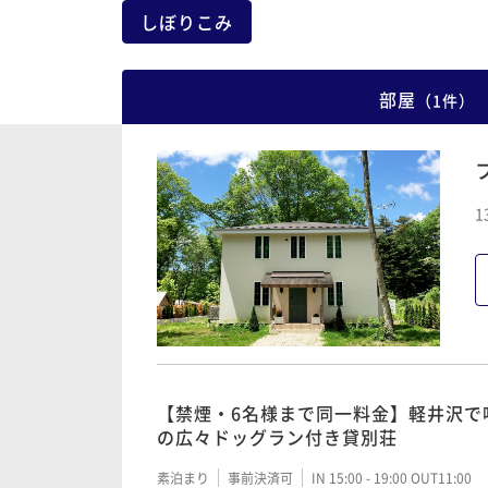
しぼりこみ
部屋
（
1
件
）
1
【禁煙・6名様まで同一料金】軽井沢で唯
の広々ドッグラン付き貸別荘
素泊まり
事前決済可
IN 15:00 - 19:00 OUT11:00