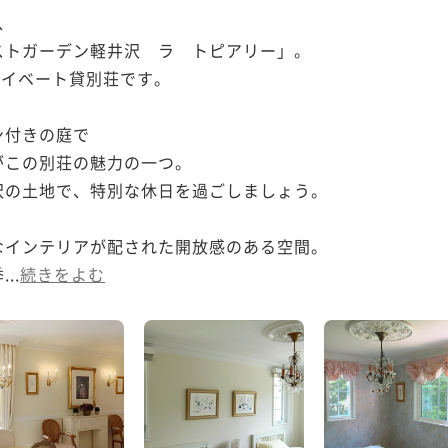
、

トガーデン軽井沢　ラ　トピアリー」。

ライベート貸別荘です。

付きの庭で

この別荘の魅力の一つ。 

の土地で、特別な休日を過ごしましょう。

インテリアが配された開放感のある空間。

..
続きをよむ