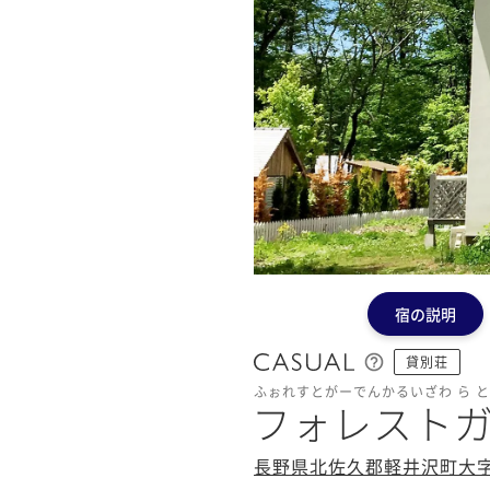
宿の説明
貸別荘
ふぉれすとがーでんかるいざわ ら 
フォレストガ
長野県北佐久郡軽井沢町大字長