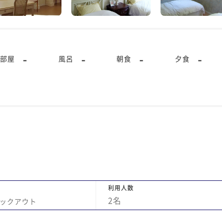
-
-
-
-
部屋
風呂
朝食
夕食
利用人数
2
名
ックアウト