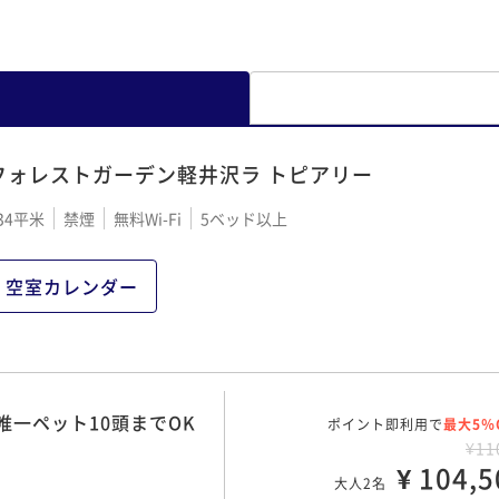
フォレストガーデン軽井沢ラ トピアリー
34平米
禁煙
無料Wi-Fi
5ベッド以上
空室カレンダー
一ペット10頭までOK
ポイント即利用で
最大5％
¥11
¥ 104,5
大人2名