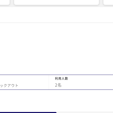
うほ
用
のも
と共
まし
と
し
足
利用人数
2
名
ックアウト