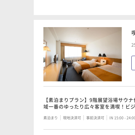
【朝食付き】9階展望浴場サウナ付！～
の取れた朝食から♪～
朝食付き
現地決済可
事前決済可
IN 15:00 - 24:
2
【素泊まりプラン】9階展望浴場サウナ
域一番のゆったり広々客室を満喫！ビ
素泊まり
現地決済可
事前決済可
IN 15:00 - 24: