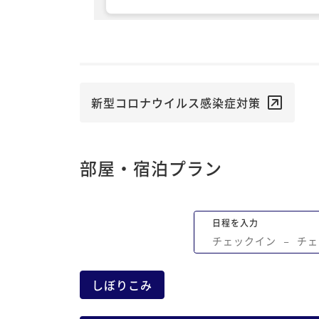
いました。 朝食ビュッフェは、豪華とい
どでは無いものの、十分に満足できる質
のでした。 価格以上の大きな価値を感じ
た。
新型コロナウイルス感染症対策
部屋・宿泊プラン
日程を入力
チェックイン
−
チェ
しぼりこみ