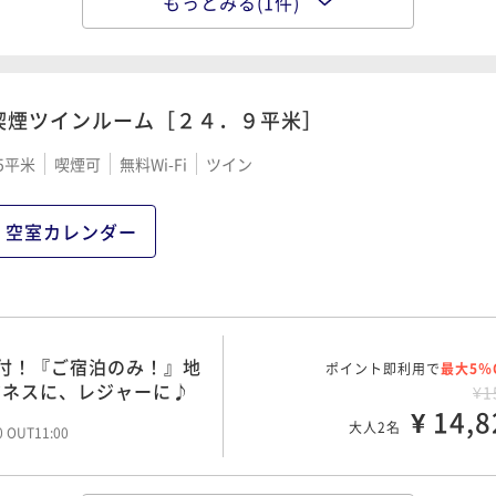
もっとみる(1件)
１日の活力は、バランス
ポイント即利用で
最大5％
¥1
¥ 17,6
大人2名
00 OUT11:00
喫煙ツインルーム［２４．９平米］
5平米
喫煙可
無料Wi-Fi
ツイン
空室カレンダー
付！『ご宿泊のみ！』地
ポイント即利用で
最大5％
ジネスに、レジャーに♪
¥1
¥ 14,8
大人2名
00 OUT11:00