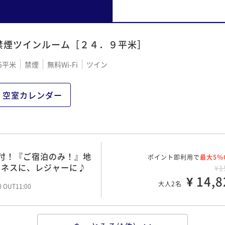
禁煙ツインルーム［２４．９平米］
5平米
禁煙
無料Wi-Fi
ツイン
空室カレンダー
付！『ご宿泊のみ！』地
ポイント即利用で
最大5％
ジネスに、レジャーに♪
¥1
¥ 14,8
大人2名
00 OUT11:00