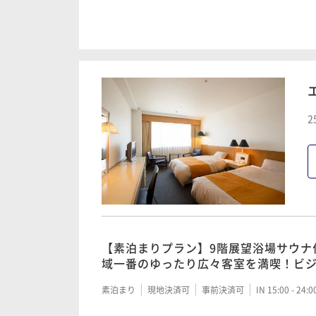
【朝食付き】9階展望浴場サウナ付！～
の取れた朝食から♪～
朝食付き
現地決済可
事前決済可
IN 15:00 - 24:
2
【素泊まりプラン】9階展望浴場サウナ
域一番のゆったり広々客室を満喫！ビ
素泊まり
現地決済可
事前決済可
IN 15:00 - 24: