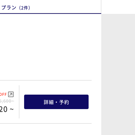
プラン
（
2
件
）
OFF
5,600~
詳細・予約
20 ~