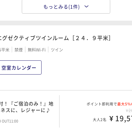
もっとみる(1件)
１日の活力は、バランス
ポイント即利用で
最大5％
¥1
¥ 17,6
大人2名
00 OUT11:00
エグゼクティブツインルーム［２４．９平米］
5平米
禁煙
無料Wi-Fi
ツイン
空室カレンダー
付！『ご宿泊のみ！』地
ポイント即利用で
最大5％
ジネスに、レジャーに♪
¥2
¥ 19,5
大人2名
00 OUT11:00