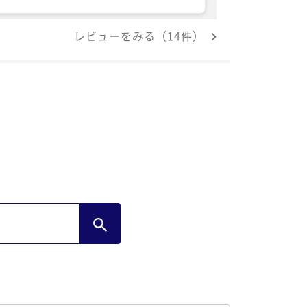
意して頂き富山湾を望む最高の景色に起床
に癒されました\( &#039;ω&#039;)/ あ
レビューをみる（14件）
、全室のベットサイドにコンセントを用意
て頂けたらなぁと思います。その他は大満
の設備、接遇の魚津NO.1ホテルです！