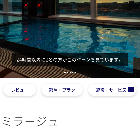
24時間以内に2名の方がこのページを見ています。
1
2
3
4
5
レビュー
部屋・プラン
施設・サービス
ンミラージュ