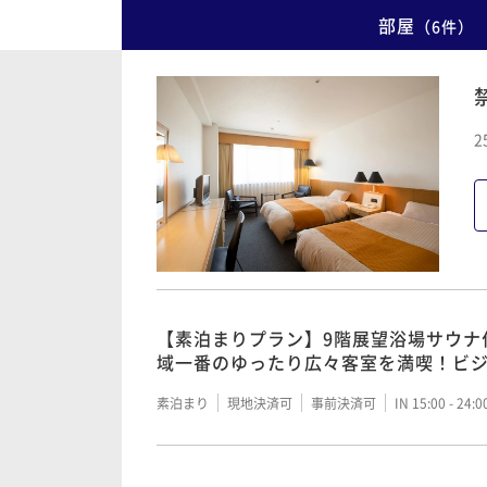
部屋
（
6
件
）
2
【素泊まりプラン】9階展望浴場サウナ
域一番のゆったり広々客室を満喫！ビ
素泊まり
現地決済可
事前決済可
IN 15:00 - 24: