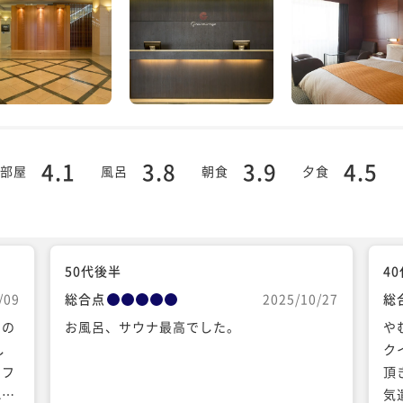
4.1
3.8
3.9
4.5
部屋
風呂
朝食
夕食
50代後半
4
/09
総合点
2025/10/27
総
もの
お風呂、サウナ最高でした。
や
し
ク
ソフ
頂
れて
気