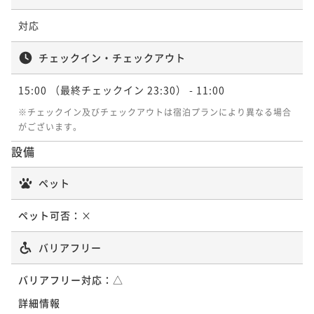
【朝食付】地下鉄中央線「長田駅」の目の前！大阪中
対応
心部へのアクセス◎出張・観光の拠点にも！
チェックイン・チェックアウト
朝食付き
現地決済可
事前決済可
IN 15:00 - 24:00 OUT11:00
ポイント即利用で
最大5％OFF
15:00
（最終チェックイン 23:30）
- 11:00
¥13,764~
¥ 13,075 ~
※チェックイン及びチェックアウトは宿泊プランにより異なる場合
2名
がございます。
設備
【お得に連泊★】大阪中心部へのアクセス◎出張・観
光の拠点にも！
ペット
素泊まり
現地決済可
事前決済可
IN 15:00 - 24:00 OUT11:00
ペット可否：
×
ポイント即利用で
最大5％OFF
¥18,810~
バリアフリー
¥ 17,869 ~
2名
バリアフリー対応：
△
詳細情報
【お得に連泊★】＝朝食付＝大阪中心部へのアクセス