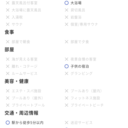
露天風呂付客室
大浴場
大浴場に露天風呂
貸切風呂
入湯税
岩盤浴
サウナ
個室/専用サウナ
食事
部屋で朝食
部屋で夕食
部屋
海が見える客室
夜景自慢の客室
離れ・コテージ
子供の宿泊
ルームサービス
グランピング
美容・健康
エステ・スパ施設
プールあり（屋内）
プールあり（屋外）
フィットネス施設
プライベートプール
プライベートビーチ
交通・周辺情報
駅から徒歩5分以内
送迎サービス