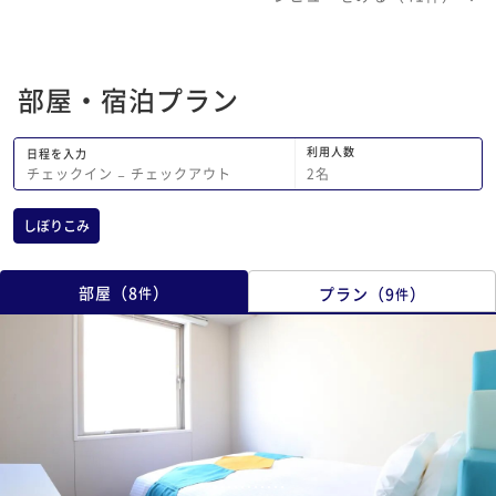
部屋・宿泊プラン
利用人数
日程を入力
2
名
チェックイン
−
チェックアウト
しぼりこみ
部屋
（
8
）
プラン
（
9
）
件
件
1
2
3
4
5
6
7
8
9
10
11