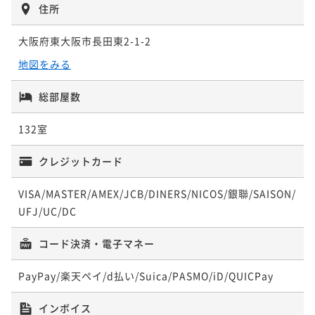
¥ 9,490 ~
2名
住所
【お得に連泊★】大阪中心部へのアクセス◎出張・観
大阪府東大阪市長田東2-1-2
光の拠点にも！
【早割14】＝朝食付＝早期予約が断然オトク！大阪中
地図をみる
素泊まり
現地決済可
事前決済可
IN 15:00 - 24:00 OUT11:00
心部へのアクセス◎出張・観光の拠点に！
ポイント即利用で
最大5％OFF
朝食付き
事前決済可
IN 15:00 - 24:00 OUT11:00
総部屋数
¥17,006~
ポイント即利用で
最大5％OFF
¥ 16,155 ~
2名
132室
¥11,500~
¥ 10,925 ~
2名
クレジットカード
【お得に連泊★】＝朝食付＝大阪中心部へのアクセス
◎出張・観光の拠点にも！
VISA/MASTER/AMEX/JCB/DINERS/NICOS/銀聯/SAISON/
【早割３０】＝朝食付＝早期予約が断然オトク！大阪
朝食付き
現地決済可
事前決済可
IN 15:00 - 24:00 OUT11:00
UFJ/UC/DC
中心部へのアクセス◎出張・観光の拠点に！
ポイント即利用で
最大5％OFF
朝食付き
事前決済可
IN 15:00 - 24:00 OUT11:00
コード決済・電子マネー
¥23,806~
ポイント即利用で
最大5％OFF
¥ 22,615 ~
2名
¥11,986~
PayPay/楽天ペイ/d払い/Suica/PASMO/iD/QUICPay
¥ 11,386 ~
2名
インボイス