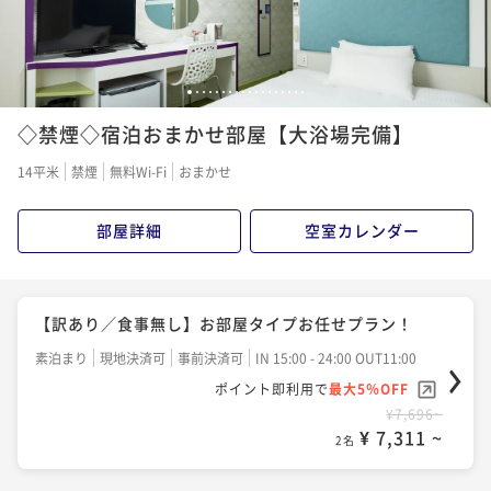
1
2
3
4
5
6
7
8
9
10
11
12
13
14
15
16
17
18
◇禁煙◇宿泊おまかせ部屋【大浴場完備】
14平米
禁煙
無料Wi-Fi
おまかせ
部屋詳細
空室カレンダー
【訳あり／食事無し】お部屋タイプお任せプラン！
素泊まり
現地決済可
事前決済可
IN 15:00 - 24:00 OUT11:00
ポイント即利用で
最大5％OFF
¥7,696~
¥ 7,311 ~
2名