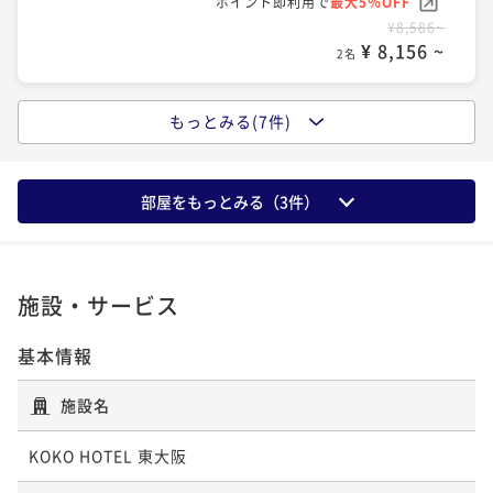
ポイント即利用で
最大5％OFF
¥ 10,155 ~
2名
¥8,586~
【お得に連泊★】＝朝食付＝大阪中心部へのアクセス
¥ 8,156 ~
2名
◎出張・観光の拠点にも！
【早割３０】＝朝食付＝早期予約が断然オトク！大阪
朝食付き
現地決済可
事前決済可
IN 15:00 - 24:00 OUT11:00
中心部へのアクセス◎出張・観光の拠点に！
もっとみる(7件)
【早割14】早期予約が断然オトク！大阪中心部へのア
ポイント即利用で
最大5％OFF
朝食付き
事前決済可
IN 15:00 - 24:00 OUT11:00
クセス◎出張・観光の拠点にも！
¥23,806~
ポイント即利用で
最大5％OFF
¥ 22,615 ~
2名
素泊まり
事前決済可
IN 15:00 - 24:00 OUT11:00
部屋をもっとみる（
3
件）
¥11,136~
ポイント即利用で
最大5％OFF
¥ 10,579 ~
2名
¥9,090~
¥ 8,635 ~
2名
施設・サービス
【朝食付】地下鉄中央線「長田駅」の目の前！大阪中
心部へのアクセス◎出張・観光の拠点にも！
基本情報
【シンプルステイ】地下鉄中央線「長田駅」の目の
朝食付き
現地決済可
事前決済可
IN 15:00 - 24:00 OUT11:00
前！大阪中心部へのアクセス
施設名
ポイント即利用で
最大5％OFF
素泊まり
現地決済可
事前決済可
IN 15:00 - 24:00 OUT11:00
¥12,766~
ポイント即利用で
最大5％OFF
¥ 12,127 ~
KOKO HOTEL 東大阪
2名
¥9,990~