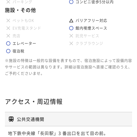
パーキング
コンビニ徒歩5分以内
施設・その他
ペットもOK
バリアフリー対応
EV充電スタンド
館内喫煙スペース
売店
託児サービス
エレベーター
クラブラウンジ
宿泊税
※施設の特徴は一般的な設備を表すもので、宿泊施設によって設備内容
やサービスの範囲は異なります。詳細は宿泊施設へ直接ご確認のうえ、
ご予約くださいませ。
アクセス・周辺情報
公共交通機関
地下鉄中央線「⻑⽥駅」3 番出口を出て目の前。										