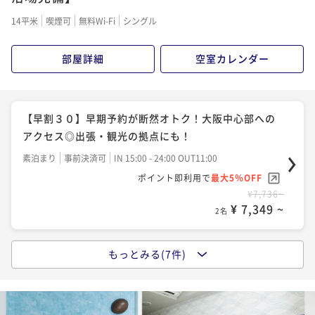
ポイント即利用で
最大5％OFF
14平米
喫煙可
無料Wi-Fi
シングル
¥8,992~
¥ 8,542 ~
2名
部屋詳細
空室カレンダー
【早割14】＝朝食付＝早期予約が断然オトク！大阪中
心部へのアクセス◎出張・観光の拠点に！
【早割３０】早期予約が断然オトク！大阪中心部への
朝食付き
事前決済可
IN 15:00 - 24:00 OUT11:00
アクセス◎出張・観光の拠点にも！
ポイント即利用で
最大5％OFF
素泊まり
事前決済可
IN 15:00 - 24:00 OUT11:00
¥10,690~
ポイント即利用で
最大5％OFF
¥ 10,155 ~
2名
¥7,736~
¥ 7,349 ~
2名
【早割３０】＝朝食付＝早期予約が断然オトク！大阪
中心部へのアクセス◎出張・観光の拠点に！
もっとみる(7件)
【早割14】早期予約が断然オトク！大阪中心部へのア
朝食付き
事前決済可
IN 15:00 - 24:00 OUT11:00
クセス◎出張・観光の拠点にも！
ポイント即利用で
最大5％OFF
素泊まり
事前決済可
IN 15:00 - 24:00 OUT11:00
¥11,136~