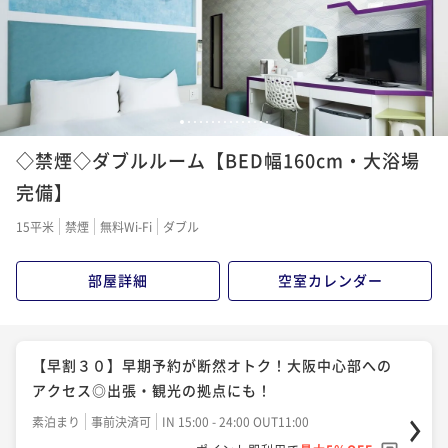
ポイント即利用で
最大5％OFF
¥ 10,579 ~
2名
¥8,190~
¥ 7,780 ~
2名
【朝食付】地下鉄中央線「長田駅」の目の前！大阪中
心部へのアクセス◎出張・観光の拠点にも！
【シンプルステイ】地下鉄中央線「長田駅」の目の
1
2
3
4
5
6
7
8
9
10
11
12
13
14
15
朝食付き
現地決済可
事前決済可
IN 15:00 - 24:00 OUT11:00
前！大阪中心部へのアクセス
◇禁煙◇ダブルルーム【BED幅160cm・大浴場
ポイント即利用で
最大5％OFF
素泊まり
現地決済可
事前決済可
IN 15:00 - 24:00 OUT11:00
完備】
¥12,766~
ポイント即利用で
最大5％OFF
¥ 12,127 ~
2名
15平米
禁煙
無料Wi-Fi
ダブル
¥8,992~
¥ 8,542 ~
2名
部屋詳細
空室カレンダー
【お得に連泊★】大阪中心部へのアクセス◎出張・観
光の拠点にも！
【早割14】＝朝食付＝早期予約が断然オトク！大阪中
素泊まり
現地決済可
事前決済可
IN 15:00 - 24:00 OUT11:00
心部へのアクセス◎出張・観光の拠点に！
【早割３０】早期予約が断然オトク！大阪中心部への
ポイント即利用で
最大5％OFF
朝食付き
事前決済可
IN 15:00 - 24:00 OUT11:00
アクセス◎出張・観光の拠点にも！
¥17,006~
ポイント即利用で
最大5％OFF
¥ 16,155 ~
2名
素泊まり
事前決済可
IN 15:00 - 24:00 OUT11:00
¥10,690~