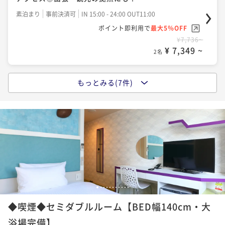
素泊まり
事前決済可
IN 15:00 - 24:00 OUT11:00
ポイント即利用で
最大5％OFF
¥7,736~
¥ 7,349 ~
2名
もっとみる(7件)
【早割14】早期予約が断然オトク！大阪中心部へのア
クセス◎出張・観光の拠点にも！
素泊まり
事前決済可
IN 15:00 - 24:00 OUT11:00
ポイント即利用で
最大5％OFF
¥8,190~
¥ 7,780 ~
2名
【シンプルステイ】地下鉄中央線「長田駅」の目の
1
2
3
4
5
6
7
8
9
10
11
前！大阪中心部へのアクセス
◆喫煙◆セミダブルルーム【BED幅140cm・大
素泊まり
現地決済可
事前決済可
IN 15:00 - 24:00 OUT11:00
浴場完備】