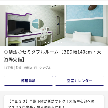
1
2
3
4
5
6
7
8
9
10
11
12
13
◇禁煙◇セミダブルルーム【BED幅140cm・大
浴場完備】
14平米
禁煙
無料Wi-Fi
シングル
部屋詳細
空室カレンダー
【早割３０】早期予約が断然オトク！大阪中心部への
アクセス◎出張・観光の拠点にも！