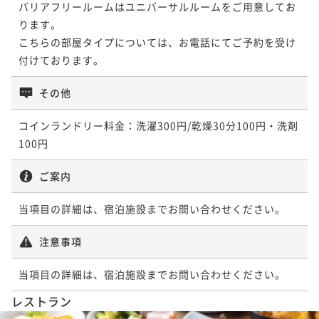
バリアフリールームはユニバーサルルームをご用意してお
◎出張・観光の拠点にも！
ります。

朝食付き
現地決済可
事前決済可
IN 15:00 - 24:00 OUT11:00
こちらの部屋タイプについては、お電話にてご予約を受け
ポイント即利用で
最大5％OFF
付けております。
¥25,610~
¥ 24,329 ~
2名
その他
コインランドリー料金：洗濯300円/乾燥30分100円・洗剤
100円
ご案内
当項目の詳細は、宿泊施設までお問い合わせください。
注意事項
当項目の詳細は、宿泊施設までお問い合わせください。
レストラン