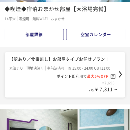
◆喫煙◆宿泊おまかせ部屋【大浴場完備】
14平米
喫煙可
無料Wi-Fi
おまかせ
部屋詳細
空室カレンダー
【訳あり／食事無し】お部屋タイプお任せプラン！
素泊まり
現地決済可
事前決済可
IN 15:00 - 24:00 OUT11:00
ポイント即利用で
最大5％OFF
¥7,696~
¥ 7,311 ~
2名