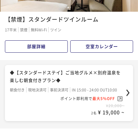
1
2
【禁煙】スタンダードツインルーム
17平米
禁煙
無料Wi-Fi
ツイン
部屋詳細
空室カレンダー
◆【スタンダードステイ】ご当地グルメ×別府温泉を
楽しむ朝食付きプラン◆
朝食付き
現地決済可
事前決済可
IN 15:00 - 24:00 OUT10:00
ポイント即利用で
最大5％OFF
¥20,000~
¥ 19,000 ~
2名