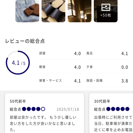
+50枚
レビューの総合点
4.0
4.1
部屋
風呂
4.1
5
/
4.0
0.0
朝食
夕食
4.1
3.8
接客・サービス
施設・設備
50代前半
30代前半
総合点
2025/07/18
総合点
部屋は良かったです。 もう少し優しい
出張時にご利用させて
言い方をした方が良いかなと思いまし
当日、駐車場が満車だ
た。
近くに車を止めお電話