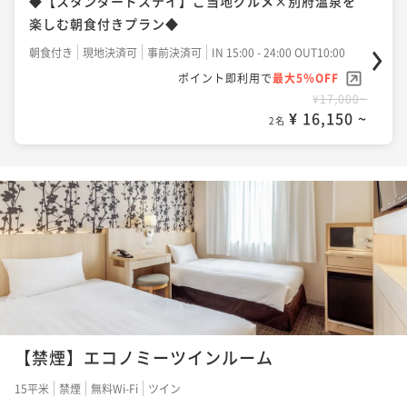
◆【スタンダードステイ】ご当地グルメ×別府温泉を
楽しむ朝食付きプラン◆
朝食付き
現地決済可
事前決済可
IN 15:00 - 24:00 OUT10:00
ポイント即利用で
最大5％OFF
¥17,000~
¥ 16,150 ~
2名
【禁煙】エコノミーツインルーム
15平米
禁煙
無料Wi-Fi
ツイン