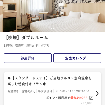
1
2
【喫煙】ダブルルーム
15平米
喫煙可
無料Wi-Fi
ダブル
部屋詳細
空室カレンダー
◆【スタンダードステイ】ご当地グルメ×別府温泉を
楽しむ朝食付きプラン◆
朝食付き
現地決済可
事前決済可
IN 15:00 - 24:00 OUT10:00
ポイント即利用で
最大5％OFF
¥17,000~