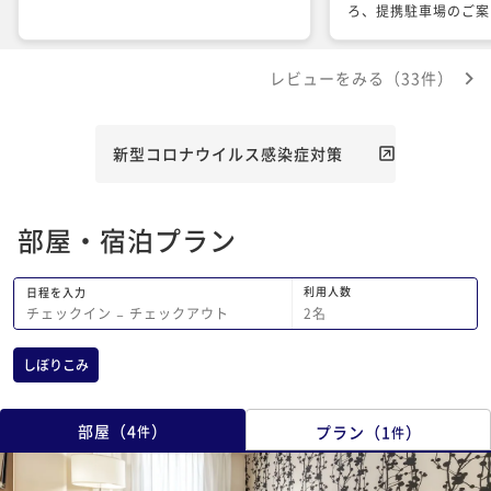
ろ、提携駐車場のご案
まで地図をわざわざ持
ました。ご丁寧なご説
レビューをみる（33件）
とうございました。 
あり、くつろぐことが
場が朝5時から営業さ
一にチェックアウトす
新型コロナウイルス感染症対策
としては非常に嬉しか
ご利用させていただき
部屋・宿泊プラン
利用人数
日程を入力
2
名
チェックイン
−
チェックアウト
しぼりこみ
部屋
（
4
）
プラン
（
1
）
件
件