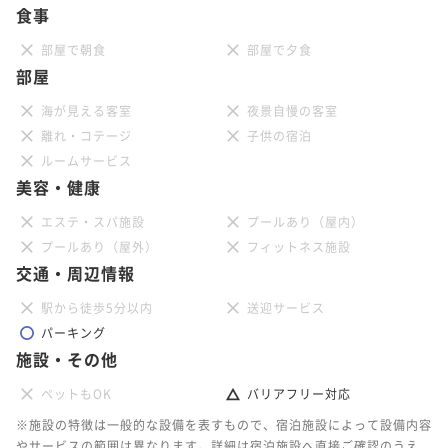
食事
部屋で朝食
部屋で夕食
部屋
海が見える客室
夜景自慢の客室
離れ・コテージ
子供の宿泊
ルームサービス
美容・健康
エステ・スパ施設
プールあり（屋内）
プールあり（屋外）
フィットネス施設
交通・周辺情報
駅から徒歩5分以内
送迎サービス
パーキング
施設・その他
ペットもOK
バリアフリー対応
※施設の特徴は一般的な設備を表すもので、宿泊施設によって設備内容
やサービスの範囲は異なります。詳細は宿泊施設へ直接ご確認のうえ、