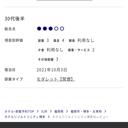
30代後半
総合点
3
4
利用なし
項目別評価
部屋
風呂
朝食
利用なし
2
夕食
接客・サービス
3
その他設備
2021年10月3日
宿泊日
モダレット【禁煙】
部屋タイプ
ホテル•旅館予約TOP
九州
福岡県
福岡市・博多・太宰府
ホテルリソルトリニティ博多
ホテルリソルトリニティ博多のレビュー