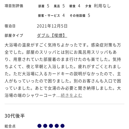
5
5
4
利用なし
項目別評価
部屋
風呂
朝食
夕食
4
5
接客・サービス
その他設備
2021年12月5日
宿泊日
ダブル【喫煙】
部屋タイプ
大浴場の温泉がすごく気持ちよかったです。感染症対策も万
全でした。部屋のスリッパとは別にお風呂用スリッパもあ
り、用意されていた部屋着のまま行けたのも楽でした。気持
ちよくて、夜と早朝と入浴しました。疲れがすごくとれまし
た。ただ大浴場に入るカードキーの説明がなかったので、主
人がもっていったので困りました。別のお客さんも入口で困
っていました。あとで女湯のみ必要と聞き納得しました。大
浴場の端のシャワーコーナ...
続きをよむ
30代後半
総合点