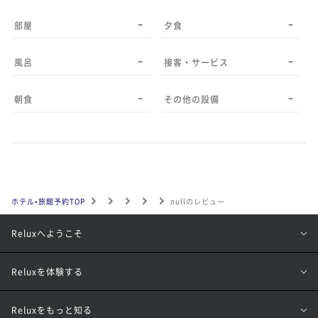
-
-
部屋
夕食
-
-
風呂
接客・サービス
-
-
朝食
その他の設備
ホテル•旅館予約TOP
nullのレビュー
Reluxへようこそ
Reluxを体験する
Reluxをもっと知る