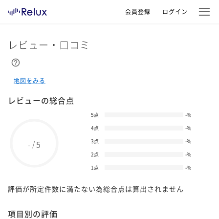
会員登録
ログイン
レビュー・口コミ
地図をみる
レビューの総合点
5点
-
%
4点
-
%
3点
-
%
5
/
-
2点
-
%
1点
-
%
評価が所定件数に満たない為総合点は算出されません
項目別の評価