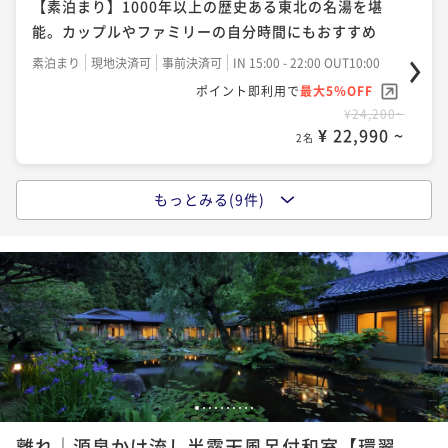
【素泊まり】1000年以上の歴史ある東北の名湯を堪
た温泉宿とクラゲの幻想世界で癒しの時間を（1泊2
能。カップルやファミリーの自分時間にもおすすめ
食）
二食付き
現地決済可
事前決済可
IN 15:00 - 18:00 OUT10:00
素泊まり
現地決済可
事前決済可
IN 15:00 - 22:00 OUT10:00
ポイント即利用で
最大5％OFF
ポイント即利用で
最大5％OFF
¥42,020~
¥24,200~
¥ 39,919 ~
2名
¥ 22,990 ~
2名
もっとみる(9件)
【ラウンジ「四季」チケット2,000円分付】夜の庭園を
【朝食付】遅めの到着も安心。心ほぐれる温泉と朝の
独り占め。美酒とスイーツで寛ぐ大人のご褒美ステイ
くつろぎでリラックス時間（１泊朝食付）
二食付き
現地決済可
事前決済可
IN 15:00 - 18:00 OUT10:00
朝食付き
現地決済可
事前決済可
IN 15:00 - 22:00 OUT10:00
ポイント即利用で
最大5％OFF
ポイント即利用で
最大5％OFF
¥42,680~
¥26,620~
¥ 40,546 ~
2名
¥ 25,289 ~
2名
【春夏限定】季節の特別料理！山形牛尽くし会席
【スタンダードプラン】四季を味わう会席と心和む温
1
2
3
4
5
6
7
8
9
10
泉で癒される安らぎのひととき（1泊2食）
二食付き
現地決済可
事前決済可
IN 15:00 - 18:00 OUT10:00
離れ｜源泉かけ流し半露天風呂付和室【環翠