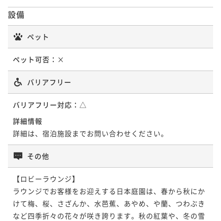
【記念日プラン】大切な人とふたりで。個室で味わう
設備
四季会席と特典で彩る特別なひととき（1泊2食）
二食付き
現地決済可
事前決済可
IN 15:00 - 18:00 OUT10:00
ペット
ポイント即利用で
最大5％OFF
¥48,400~
ペット可否：
×
¥ 45,980 ~
2名
バリアフリー
バリアフリー対応：
△
詳細情報
詳細は、宿泊施設までお問い合わせください。
その他
【ロビーラウンジ】

ラウンジでお客様をお迎えする日本庭園は、春から秋にか
けて梅、桜、さざんか、水芭蕉、あやめ、や蘭、つわぶき
など四季折々の花々が咲き誇ります。秋の紅葉や、冬の雪