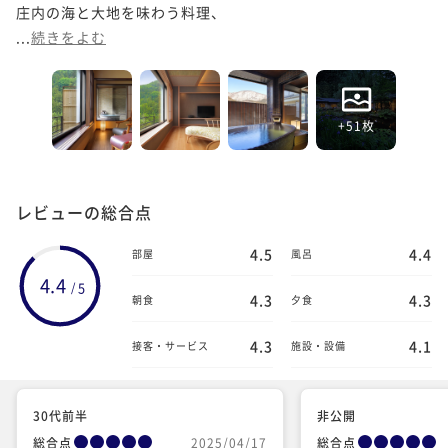
庄内の海と大地を味わう料理、

...
続きをよむ
+51枚
レビューの総合点
4.5
4.4
部屋
風呂
4.4
5
/
4.3
4.3
朝食
夕食
4.3
4.1
接客・サービス
施設・設備
30代前半
非公開
総合点
2025/04/17
総合点