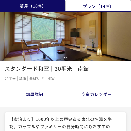
部屋
（
10
）
プラン
（
14
）
件
件
1
2
スタンダード和室｜30平米｜南館
20平米
禁煙
無料Wi-Fi
和室
部屋詳細
空室カレンダー
【素泊まり】1000年以上の歴史ある東北の名湯を堪
能。カップルやファミリーの自分時間にもおすすめ