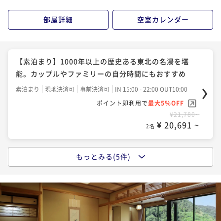
¥38,720~
部屋詳細
空室カレンダー
¥ 36,784 ~
2名
【観光プラン】加茂水族館チケット付。自然に包まれ
【素泊まり】1000年以上の歴史ある東北の名湯を堪
た温泉宿とクラゲの幻想世界で癒しの時間を（1泊2
能。カップルやファミリーの自分時間にもおすすめ
食）
二食付き
現地決済可
事前決済可
IN 15:00 - 18:00 OUT10:00
素泊まり
現地決済可
事前決済可
IN 15:00 - 22:00 OUT10:00
ポイント即利用で
最大5％OFF
ポイント即利用で
最大5％OFF
¥42,020~
¥21,780~
¥ 39,919 ~
2名
¥ 20,691 ~
2名
もっとみる(5件)
【ラウンジ「四季」チケット2,000円分付】夜の庭園を
【朝食付】遅めの到着も安心。心ほぐれる温泉と朝の
独り占め。美酒とスイーツで寛ぐ大人のご褒美ステイ
くつろぎでリラックス時間（１泊朝食付）
二食付き
現地決済可
事前決済可
IN 15:00 - 18:00 OUT10:00
朝食付き
現地決済可
事前決済可
IN 15:00 - 22:00 OUT10:00
ポイント即利用で
最大5％OFF
ポイント即利用で
最大5％OFF
¥42,680~
¥24,200~
¥ 40,546 ~