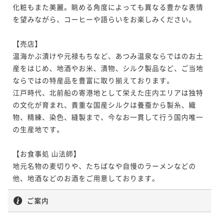
化粧もまた美麗。眺める角度によっても異なる豊かな表情
を望みながら、コーヒーや語らいをお楽しみください。

【売店】

温海かぶ漬けや元禄もちなど、あつみ温泉ならではのお土
産をはじめ、地酒やお米、漬物、シルク製品など、ご当地
ならではの特産品を豊富に取り揃えております。

江戸時代、北前船の寄港地として栄えた庄内エリアは独特
の文化が育まれ、貴重な国産シルクは養蚕から製糸、織
物、精練、染色、縫製まで、今なお一貫して行う国内唯一
の生産地です。

【お食事処 山法師】

地元名物の麦切りや、たちばなや自慢のラーメンなどの
他、地酒などのお酒をご用意しております。
ご案内