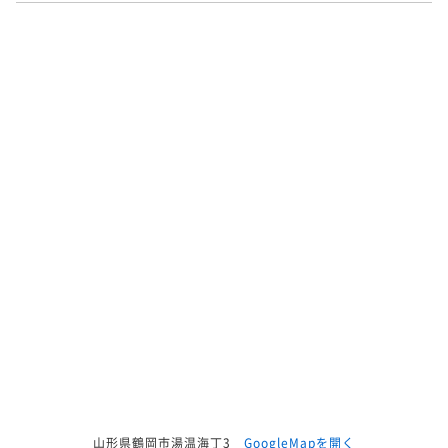
山形県鶴岡市湯温海丁3
GoogleMapを開く