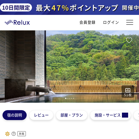
会員登録
ログイン
51
枚
1
2
3
4
5
宿の説明
レビュー
部屋・プラン
施設・サービス
旅館