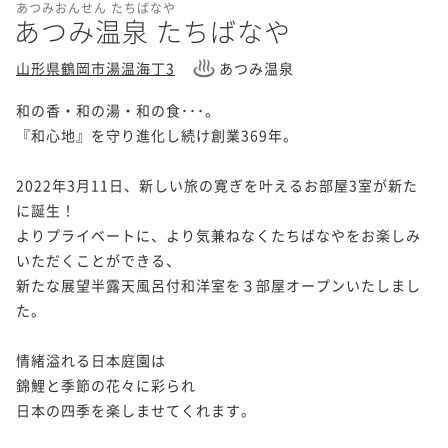
あつみおんせん たちばなや
あつみ温泉 たちばなや
山形県鶴岡市湯温海丁3
あつみ温泉
和の香・和の湯・和の食･･･。

『和心地』を守り進化し続け創業369年。

2022年3月11日、新しい旅の寛ぎを叶えるお部屋3室が新た
に誕生！

よりプライベートに、より気兼ねなくたちばなやをお楽しみ
いただくことができる、

新たな展望半露天風呂付和洋室を３部屋オープンいたしまし
た。

情緒溢れる日本庭園は

錦鯉と季節の花々に彩られ

日本の四季を楽しませてくれます。
