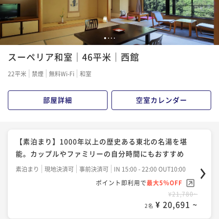
2名
¥ 22,990 ~
2名
【夏限定ファミリープラン】親子で過ごす特典付きの
【スタンダードプラン】四季を味わう会席と心和む温
1
2
3
4
夏休み！笑顔あふれる思い出作りステイ（1泊2食）
泉で癒される安らぎのひととき（1泊2食）
スーペリア和室｜46平米｜西館
二食付き
現地決済可
事前決済可
IN 15:00 - 18:00 OUT10:00
二食付き
現地決済可
事前決済可
IN 15:00 - 18:00 OUT10:00
22平米
禁煙
無料Wi-Fi
和室
ポイント即利用で
最大5％OFF
ポイント即利用で
最大5％OFF
¥43,560~
¥38,720~
¥ 41,382 ~
部屋詳細
空室カレンダー
2名
¥ 36,784 ~
2名
【春夏限定】季節の特別料理！山形牛尽くし会席
【観光プラン】加茂水族館チケット付。自然に包まれ
【素泊まり】1000年以上の歴史ある東北の名湯を堪
た温泉宿とクラゲの幻想世界で癒しの時間を（1泊2
二食付き
現地決済可
事前決済可
IN 15:00 - 18:00 OUT10:00
能。カップルやファミリーの自分時間にもおすすめ
食）
ポイント即利用で
最大5％OFF
二食付き
現地決済可
事前決済可
IN 15:00 - 18:00 OUT10:00
素泊まり
現地決済可
事前決済可
IN 15:00 - 22:00 OUT10:00
¥45,980~
ポイント即利用で
最大5％OFF
ポイント即利用で
最大5％OFF
¥ 43,681 ~
2名
¥42,020~
¥21,780~
¥ 39,919 ~
2名
¥ 20,691 ~
2名