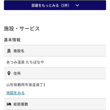
ポイント即利用で
最大5％OFF
朝食付き
現地決済可
事前決済可
IN 15:00 - 22:00 OUT10:00
部屋をもっとみる（
5
件）
¥44,440~
ポイント即利用で
最大5％OFF
¥ 42,218 ~
2名
¥45,980~
¥ 43,681 ~
2名
施設・サービス
【ラウンジ「四季」チケット2,000円分付】夜の庭園を
独り占め。美酒とスイーツで寛ぐ大人のご褒美ステイ
基本情報
【スタンダードプラン】四季を味わう会席と心和む温
二食付き
現地決済可
事前決済可
IN 15:00 - 18:00 OUT10:00
泉で癒される安らぎのひととき（1泊2食）
施設名
ポイント即利用で
最大5％OFF
二食付き
現地決済可
事前決済可
IN 15:00 - 18:00 OUT10:00
¥45,100~
ポイント即利用で
最大5％OFF
¥ 42,845 ~
あつみ温泉 たちばなや
2名
¥53,240~
¥ 50,578 ~
2名
住所
【ウェルカムキッズプラン】小学生歓迎。広めの和室
山形県鶴岡市湯温海丁3
と嬉しい特典で家族温泉旅の思い出を。（1泊2食）
地図をみる
二食付き
現地決済可
事前決済可
IN 15:00 - 18:00 OUT10:00
ポイント即利用で
最大5％OFF
総部屋数
¥45,980~