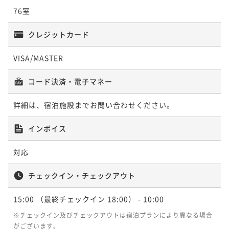
¥ 43,681 ~
2名
76室
クレジットカード
【春夏限定】季節の特別料理！山形牛尽くし会席
二食付き
現地決済可
事前決済可
IN 15:00 - 18:00 OUT10:00
VISA/MASTER
ポイント即利用で
最大5％OFF
コード決済・電子マネー
¥48,400~
¥ 45,980 ~
2名
詳細は、宿泊施設までお問い合わせください。
インボイス
【カップル歓迎】彼氏彼女二人きりの温泉旅行！特別
な時間をたちばなやで！＜カップル特典付＞
対応
二食付き
現地決済可
事前決済可
IN 15:00 - 18:30 OUT11:00
ポイント即利用で
最大5％OFF
チェックイン・チェックアウト
¥48,400~
¥ 45,980 ~
2名
15:00
（最終チェックイン 18:00）
- 10:00
※チェックイン及びチェックアウトは宿泊プランにより異なる場合
がございます。