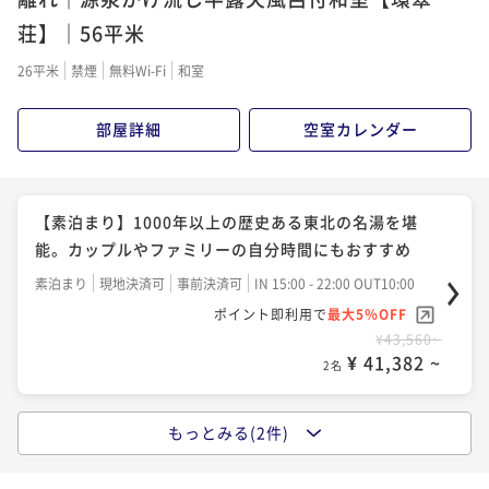
ポイント即利用で
最大5％OFF
二食付き
現地決済可
事前決済可
IN 15:00 - 18:00 OUT10:00
荘】｜56平米
¥45,980~
ポイント即利用で
最大5％OFF
¥ 43,681 ~
2名
26平米
禁煙
無料Wi-Fi
和室
¥41,140~
¥ 39,083 ~
2名
部屋詳細
空室カレンダー
【マタニティプラン】やさしい温泉時間と安心お食事
でゆったり過ごす癒しの旅（1泊2食）
【素泊まり】1000年以上の歴史ある東北の名湯を堪
二食付き
現地決済可
事前決済可
IN 15:00 - 18:00 OUT10:00
能。カップルやファミリーの自分時間にもおすすめ
ポイント即利用で
最大5％OFF
素泊まり
現地決済可
事前決済可
IN 15:00 - 22:00 OUT10:00
¥43,560~
ポイント即利用で
最大5％OFF
¥ 41,382 ~
2名
¥43,560~
¥ 41,382 ~
2名
【観光プラン】加茂水族館チケット付。自然に包まれ
た温泉宿とクラゲの幻想世界で癒しの時間を（1泊2
もっとみる(2件)
【朝食付】遅めの到着も安心。心ほぐれる温泉と朝の
食）
二食付き
現地決済可
事前決済可
IN 15:00 - 18:00 OUT10:00
くつろぎでリラックス時間（１泊朝食付）