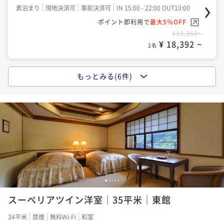
素泊まり
現地決済可
事前決済可
IN 15:00 - 22:00 OUT10:00
ポイント即利用で
最大5％OFF
¥19,360~
¥ 18,392 ~
2名
もっとみる(6件)
【朝食付】遅めの到着も安心。心ほぐれる温泉と朝の
くつろぎでリラックス時間（１泊朝食付）
朝食付き
現地決済可
事前決済可
IN 15:00 - 22:00 OUT10:00
ポイント即利用で
最大5％OFF
¥21,780~
¥ 20,691 ~
2名
【スタンダードプラン】四季を味わう会席と心和む温
1
2
3
4
5
泉で癒される安らぎのひととき（1泊2食）
スーペリアツイン洋室｜35平米｜東館
二食付き
現地決済可
事前決済可
IN 15:00 - 18:00 OUT10:00
34平米
禁煙
無料Wi-Fi
和室
ポイント即利用で
最大5％OFF