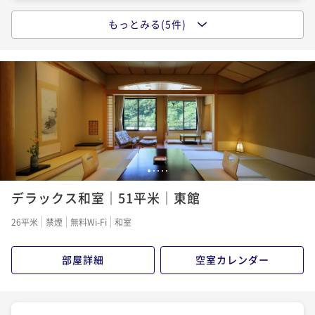
もっとみる(5件)
【ラウンジ「四季」チケット2,000円分付】夜の庭園を
【朝食付】遅めの到着も安心。心ほぐれる温泉と朝の
独り占め。美酒とスイーツで寛ぐ大人のご褒美ステイ
くつろぎでリラックス時間（１泊朝食付）
二食付き
現地決済可
事前決済可
IN 15:00 - 18:00 OUT10:00
朝食付き
現地決済可
事前決済可
IN 15:00 - 22:00 OUT10:00
ポイント即利用で
最大5％OFF
ポイント即利用で
最大5％OFF
¥42,680~
¥24,200~
¥ 40,546 ~
2名
¥ 22,990 ~
2名
【春夏限定】季節の特別料理！山形牛尽くし会席
【スタンダードプラン】四季を味わう会席と心和む温
1
2
3
4
5
泉で癒される安らぎのひととき（1泊2食）
二食付き
現地決済可
事前決済可
IN 15:00 - 18:00 OUT10:00
デラックス和室｜51平米｜東館
ポイント即利用で
最大5％OFF
二食付き
現地決済可
事前決済可
IN 15:00 - 18:00 OUT10:00
26平米
禁煙
無料Wi-Fi
和室
¥45,980~
ポイント即利用で
最大5％OFF
¥ 43,681 ~
2名
¥38,720~
部屋詳細
空室カレンダー
¥ 36,784 ~
2名
【観光プラン】加茂水族館チケット付。自然に包まれ