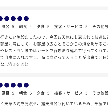
風呂
5
朝食
4
夕食
5
接客・サービス
5
その他
行きたい施設だったので、今回お天気にも恵まれて快適に過
お部屋に滞在して、お部屋の広さとそこからの海を眺めるこ
トやレストランまではカートで行き帰り連れて行ってくれて
泉で自由に入れますし、海に向かって入ることが出来て非日
...
続きをよむ
風呂
5
朝食
5
夕食
5
接客・サービス
5
その他
広く天草の海を見渡せ、露天風呂も付いているため、部屋で