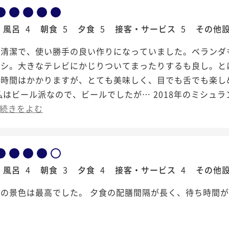
風呂
4
朝食
5
夕食
5
接客・サービス
5
その他
は清潔で、使い勝手の良い作りになっていました。ベランダ
ヨシ。大きなテレビにかじりついてまったりするも良し。と
事時間はかかりますが、とても美味しく、目でも舌でも楽し
私はビール派なので、ビールでしたが… 2018年のミシュ
続きをよむ
風呂
4
朝食
3
夕食
4
接客・サービス
4
その他
の景色は最高でした。 夕食の配膳間隔が長く、待ち時間が