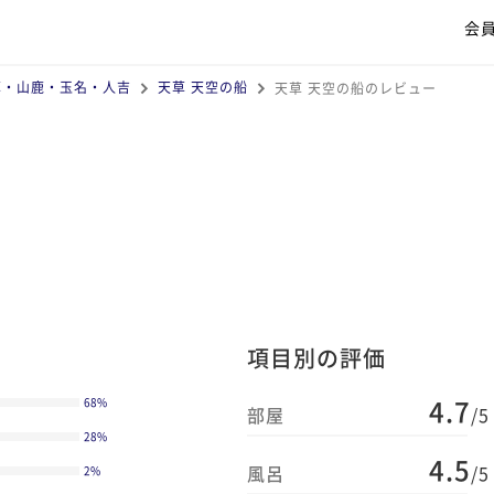
会
草・山鹿・玉名・人吉
天草 天空の船
天草 天空の船のレビュー
項目別の評価
4.7
68
%
部屋
/5
28
%
4.5
風呂
/5
2
%