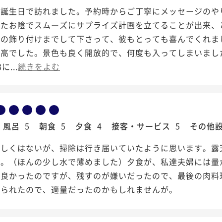
お誕生日で訪れました。予約時からご丁寧にメッセージのや
けたお陰でスムーズにサプライズ計画を立てることが出来、
屋の飾り付けまでして下さって、彼もとっても喜んでくれま
最高でした。景色も良く開放的で、何度も入ってしまいまし
に...
続きをよむ
風呂
5
朝食
5
夕食
4
接客・サービス
5
その他
新しくはないが、掃除は行き届いていたように思います。露
た。（ほんの少し水で薄めました）夕食が、私達夫婦には量
ば良かったのですが、残すのが嫌いだったので、最後の肉料
おられたので、適量だったのかもしれませんが。