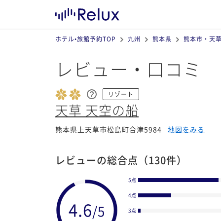
ホテル•旅館予約TOP
九州
熊本県
熊本市・天
レビュー・口コミ
リゾート
天草 天空の船
熊本県上天草市松島町合津5984
地図をみる
レビューの総合点
（130件）
5点
4点
3点