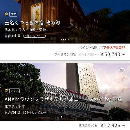
旅館
玉名くつろぎの宿 蔵の郷
熊本県 / 玉名・山鹿・菊池
4.8
総合点
（
9
件のレビュー
）
1
2
3
4
5
ポイント即利用で
最大7％OFF
￥50,740〜
夕朝食付き
/
2名
￥54,560〜
シティ
ANAクラウンプラザホテル熊本ニュースカイ by IHG
熊本県 / 熊本
4.3
総合点
（
23
件のレビュー
）
1
2
3
4
5
￥12,426〜
素泊まり
/
2名