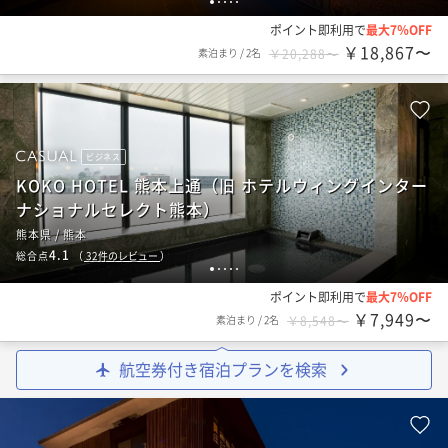
1
2
3
4
5
ポイント即利用で
最大7％OFF
￥18,867〜
素泊まり
/
2名
￥20,288〜
ビジネス
KOKO HOTEL 熊本上通（旧 ホテルウィングインター
ナショナルセレクト熊本）
熊本県 / 熊本
4.1
総合点
（
32
件のレビュー
）
1
2
3
4
5
ポイント即利用で
最大7％OFF
￥7,949〜
素泊まり
/
2名
￥8,548〜
航空券付き宿泊プランを検索