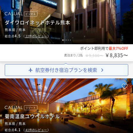
ビジネス
ダイワロイネットホテル熊本
熊本県 / 熊本
4.5
総合点
（
22
件のレビュー
）
1
2
3
4
5
ポイント即利用で
最大7％OFF
￥8,835〜
素泊まり
/
2名
￥9,500〜
航空券付き宿泊プランを検索
リゾート
菊南温泉ユウベルホテル
熊本県 / 熊本
4.1
総合点
（
41
件のレビュー
）