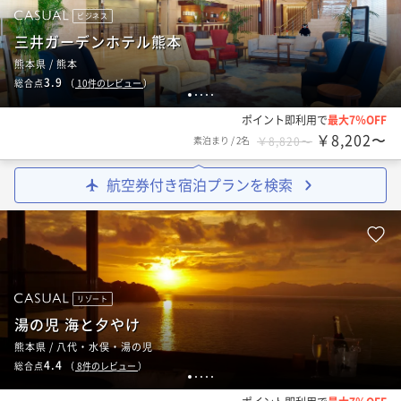
ビジネス
三井ガーデンホテル熊本
熊本県 / 熊本
3.9
総合点
（
10
件のレビュー
）
1
2
3
4
5
ポイント即利用で
最大7％OFF
￥8,202〜
素泊まり
/
2名
￥8,820〜
航空券付き宿泊プランを検索
リゾート
湯の児 海と夕やけ
熊本県 / 八代・水俣・湯の児
4.4
総合点
（
8
件のレビュー
）
1
2
3
4
5