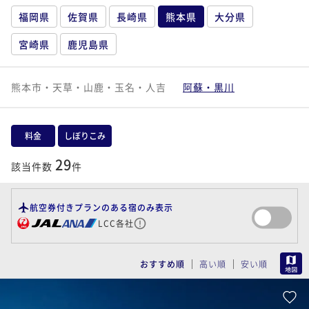
福岡県
佐賀県
長崎県
熊本県
大分県
宮崎県
鹿児島県
熊本市・天草・山鹿・玉名・人吉
阿蘇・黒川
料金
しぼりこみ
29
該当件数
件
航空券付きプランのある宿のみ表示
LCC各社
MAP
おすすめ順
高い順
安い順