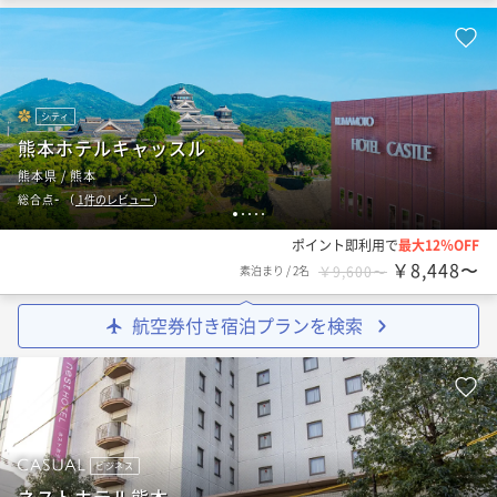
シティ
熊本ホテルキャッスル
熊本県 / 熊本
-
総合点
（
1
件のレビュー
）
1
2
3
4
5
ポイント即利用で
最大12％OFF
￥8,448〜
素泊まり
/
2名
￥9,600〜
航空券付き宿泊プランを検索
ビジネス