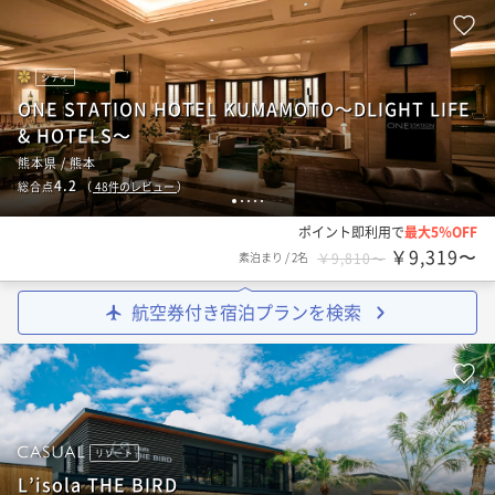
シティ
ONE STATION HOTEL KUMAMOTO～DLIGHT LIFE
& HOTELS～
熊本県 / 熊本
4.2
総合点
（
48
件のレビュー
）
1
2
3
4
5
ポイント即利用で
最大5％OFF
￥9,319〜
素泊まり
/
2名
￥9,810〜
航空券付き宿泊プランを検索
リゾート
L’isola THE BIRD