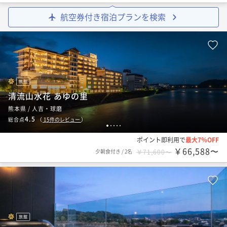
航空券付き宿泊プランを検索
旅館
清流山水花 あゆの里
熊本県 / 人吉・球磨
4.5
総合点
（
15
件のレビュー
）
1
2
3
4
5
ポイント即利用で
最大7％OFF
￥66,588〜
夕朝食付き
/
2名
￥71,600〜
旅館