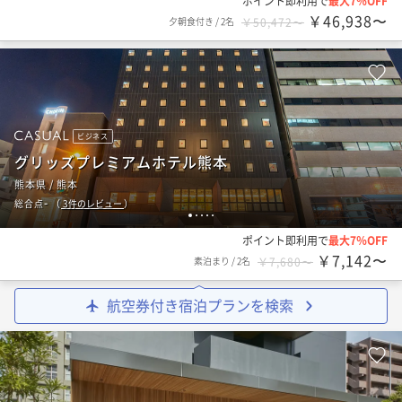
ポイント即利用で
最大7％OFF
￥46,938〜
夕朝食付き
/
2名
￥50,472〜
ビジネス
グリッズプレミアムホテル熊本
熊本県 / 熊本
-
総合点
（
3
件のレビュー
）
1
2
3
4
5
ポイント即利用で
最大7％OFF
￥7,142〜
素泊まり
/
2名
￥7,680〜
航空券付き宿泊プランを検索