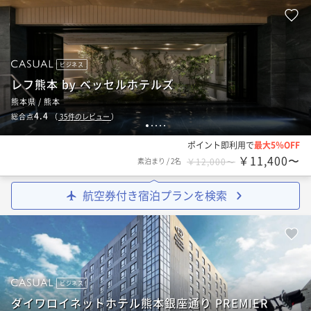
ビジネス
レフ熊本 by ベッセルホテルズ
熊本県 / 熊本
4.4
総合点
（
35
件のレビュー
）
1
2
3
4
5
ポイント即利用で
最大5％OFF
￥11,400〜
素泊まり
/
2名
￥12,000〜
航空券付き宿泊プランを検索
ビジネス
ダイワロイネットホテル熊本銀座通り PREMIER