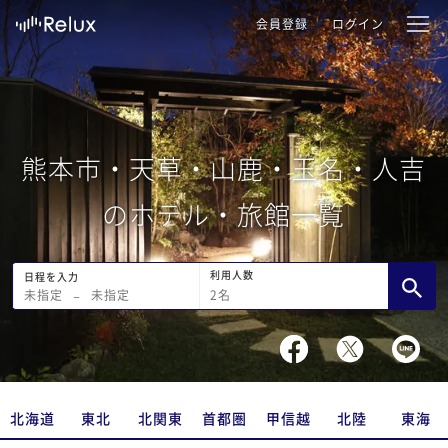
会員登録
ログイン
熊本市・天草・山鹿・玉名・人吉
のホテル・旅館一覧
利用人数
日程を入力
2
名
未指定
−
未指定
北海道
東北
北関東
首都圏
甲信越
北陸
東海