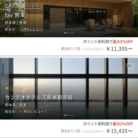
コンセプト
fav 熊本
熊本県 / 熊本
-
総合点
（
1
件のレビュー
）
1
2
3
4
5
ポイント即利用で
最大5％OFF
￥11,305〜
素泊まり
/
2名
￥11,900〜
ビジネス
カンデオホテルズ熊本新市街
熊本県 / 熊本
-
総合点
（
- 件のレビュー
）
1
2
3
4
5
ポイント即利用で
最大2％OFF
￥15,435〜
素泊まり
/
2名
￥15,750〜