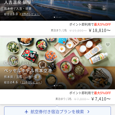
人吉温泉 鍋屋
熊本県 / 人吉・球磨
5.0
総合点
（
8
件のレビュー
）
1
2
3
4
5
ポイント即利用で
最大5％OFF
￥18,810〜
素泊まり
/
2名
￥19,800〜
ビジネス
ベッセルホテル熊本空港
熊本県 / 玉名・山鹿・菊池
4.6
総合点
（
12
件のレビュー
）
1
2
3
4
5
ポイント即利用で
最大5％OFF
￥7,410〜
素泊まり
/
2名
￥7,800〜
航空券付き宿泊プランを検索