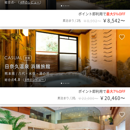
-
総合点
（
4
件のレビュー
）
1
2
3
4
5
ポイント即利用で
最大5％OFF
￥8,542〜
素泊まり
/
2名
￥8,992〜
旅館
日奈久温泉 浜膳旅館
熊本県 / 八代・水俣・湯の児
4.8
総合点
（
8
件のレビュー
）
1
2
3
4
5
ポイント即利用で
最大7％OFF
￥20,460〜
素泊まり
/
2名
￥22,000〜