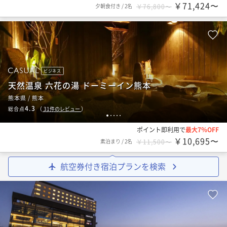
￥71,424〜
夕朝食付き
/
2名
￥76,800〜
ビジネス
天然温泉 六花の湯 ドーミーイン熊本
熊本県 / 熊本
4.3
総合点
（
31
件のレビュー
）
1
2
3
4
5
ポイント即利用で
最大7％OFF
￥10,695〜
素泊まり
/
2名
￥11,500〜
航空券付き宿泊プランを検索