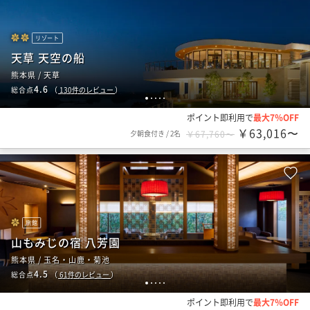
リゾート
天草 天空の船
熊本県 / 天草
4.6
総合点
（
130
件のレビュー
）
1
2
3
4
5
ポイント即利用で
最大7％OFF
￥63,016〜
夕朝食付き
/
2名
￥67,760〜
旅館
山もみじの宿 八芳園
熊本県 / 玉名・山鹿・菊池
4.5
総合点
（
61
件のレビュー
）
1
2
3
4
5
ポイント即利用で
最大7％OFF