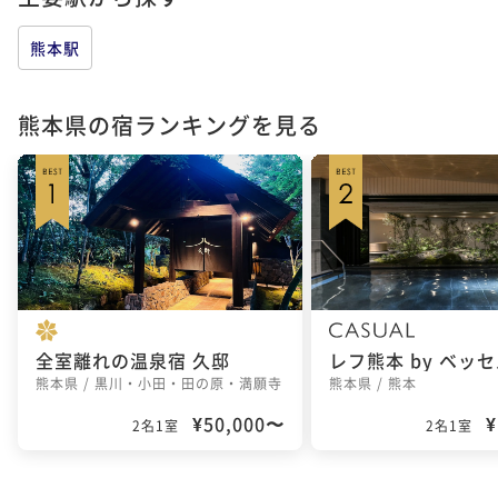
熊本駅
熊本県の宿ランキングを見る
全室離れの温泉宿 久邸
熊本県 / 黒川・小田・田の原・満願寺
熊本県 / 熊本
¥50,000〜
¥
2名1室
2名1室