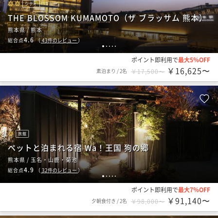
シティ
THE BLOSSOM KUMAMOTO（ザ ブラッサム 熊本）
熊本県 / 熊本
4.6
総合点
（
43
件のレビュー
）
1
2
3
4
5
ポイント即利用で
最大5％OFF
￥16,625〜
素泊まり
/
2名
￥17,500〜
旅館
ペットと泊まれる宿 Wa！王国 狗の郷
熊本県 / 玉名・山鹿・菊池
4.9
総合点
（
32
件のレビュー
）
1
2
3
4
5
ポイント即利用で
最大7％OFF
￥91,140〜
夕朝食付き
/
2名
￥98,000〜