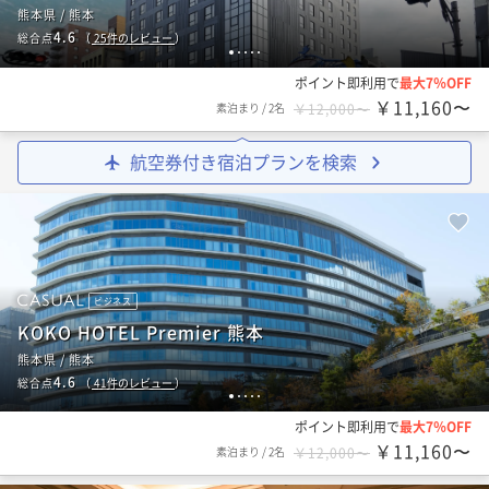
熊本県 / 熊本
4.6
総合点
（
25
件のレビュー
）
1
2
3
4
5
ポイント即利用で
最大7％OFF
￥11,160〜
素泊まり
/
2名
￥12,000〜
航空券付き宿泊プランを検索
ビジネス
KOKO HOTEL Premier 熊本
熊本県 / 熊本
4.6
総合点
（
41
件のレビュー
）
1
2
3
4
5
ポイント即利用で
最大7％OFF
￥11,160〜
素泊まり
/
2名
￥12,000〜