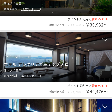
熊本県 / 天草
4.9
総合点
（
11
件のレビュー
）
1
2
3
4
5
ポイント即利用で
最大5％OFF
￥30,932〜
朝食付き
/
2名
￥32,560〜
リゾート
ホテル アレグリアガーデンズ天草
熊本県 / 天草
4.5
総合点
（
37
件のレビュー
）
1
2
3
4
5
ポイント即利用で
最大7％OFF
￥49,476〜
朝食付き
/
2名
￥53,200〜