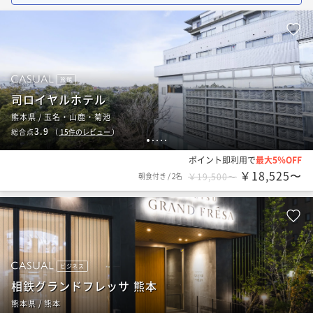
旅館
司ロイヤルホテル
熊本県 / 玉名・山鹿・菊池
3.9
総合点
（
15
件のレビュー
）
1
2
3
4
5
ポイント即利用で
最大5％OFF
￥18,525〜
朝食付き
/
2名
￥19,500〜
ビジネス
相鉄グランドフレッサ 熊本
熊本県 / 熊本