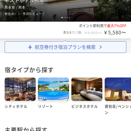
ネストホテル熊本
熊本県 / 熊本
-
総合点
（
- 件のレビュー
）
1
2
3
4
5
ポイント即利用で
最大7％OFF
￥5,580〜
素泊まり
/
2名
￥6,000〜
航空券付き宿泊プランを検索
宿タイプから探す
シティホテル
リゾート
ビジネスホテル
貸別荘/ペンシ
ン
主要駅から探す