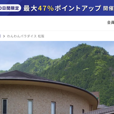
会
阪
わんわんパラダイス 松阪