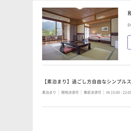
朝食付き
現地決済可
事前決済可
IN 15:00 - 22:
【季節の会席】四季折々に山海の幸を
8
迎＞
二食付き
現地決済可
事前決済可
IN 15:00 - 18:
【土地の恵み会席】清流で育った川魚
同伴歓迎＞
【素泊まり】過ごし方自由なシンプル
二食付き
現地決済可
事前決済可
IN 15:00 - 18:
素泊まり
現地決済可
事前決済可
IN 15:00 - 22:
【1泊朝食付】一日の始まりはおいしい
迎＞