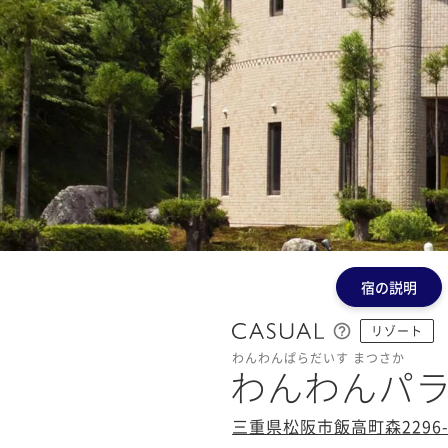
宿の説明
リゾート
わんわんぱらだいす まつさか
わんわんパラ
三重県松阪市飯高町森2296-