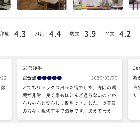
4.3
4.4
3.9
4.2
部屋
風呂
朝食
夕食
50代後半
3
/22
総合点
2026/03/06
総
。露
とてもリラックス出来た宿でした。周囲の環
自
し
境が非常に良く車もほとんど通らないのでわ
た
んちゃんと安心して散歩できました。従業員
の方々も親切丁寧で満足です。あえて言えば
食事は普通です。