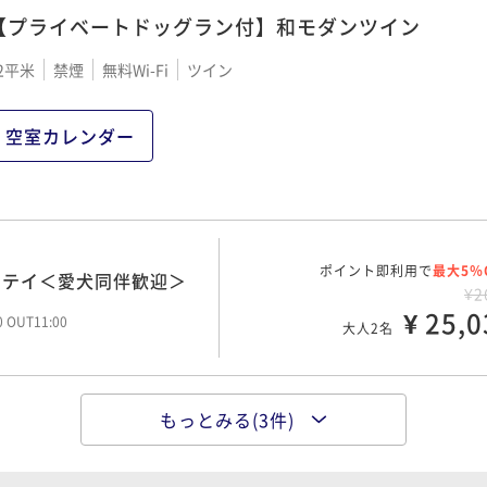
【プライベートドッグラン付】和モダンツイン
味わう献立＜愛犬同伴歓
2平米
禁煙
無料Wi-Fi
ツイン
ポイント即利用で
最大5％
¥3
¥ 30,1
大人2名
空室カレンダー
00 OUT11:00
と松阪牛に舌鼓み＜愛犬
ポイント即利用で
最大5％
¥4
ポイント即利用で
¥ 38,6
最大5％
ステイ＜愛犬同伴歓迎＞
大人2名
00 OUT11:00
¥2
¥ 25,0
00 OUT11:00
大人2名
もっとみる(3件)
朝食から！＜愛犬同伴歓
ポイント即利用で
最大5％
¥2
¥ 27,4
大人2名