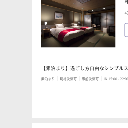
4
【素泊まり】過ごし方自由なシンプル
素泊まり
現地決済可
事前決済可
IN 15:00 - 22:
【1泊朝食付】一日の始まりはおいしい
迎＞
朝食付き
現地決済可
事前決済可
IN 15:00 - 22: