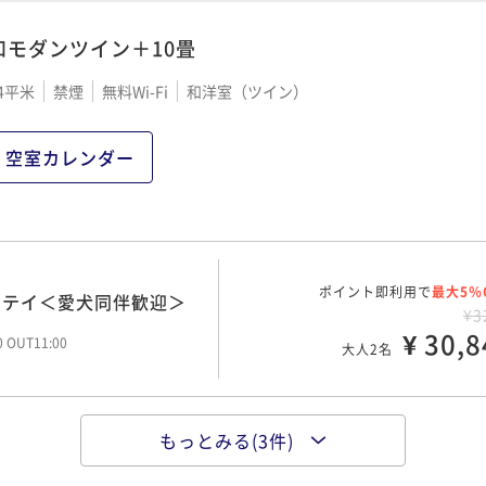
00 OUT10:00
和モダンツイン＋10畳
味わう献立＜愛犬同伴歓
4平米
禁煙
無料Wi-Fi
和洋室（ツイン）
ポイント即利用で
最大5％
¥3
¥ 32,8
大人2名
空室カレンダー
00 OUT11:00
と松阪牛に舌鼓み＜愛犬
ポイント即利用で
最大5％
¥4
ポイント即利用で
¥ 41,3
最大5％
ステイ＜愛犬同伴歓迎＞
大人2名
00 OUT11:00
¥3
¥ 30,8
00 OUT11:00
大人2名
もっとみる(3件)
朝食から！＜愛犬同伴歓
ポイント即利用で
最大5％
¥3