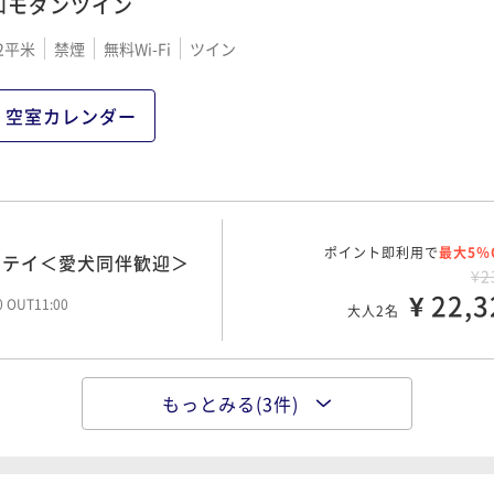
和モダンツイン
2平米
禁煙
無料Wi-Fi
ツイン
空室カレンダー
ポイント即利用で
最大5％
ステイ＜愛犬同伴歓迎＞
¥2
¥ 22,3
00 OUT11:00
大人2名
もっとみる(3件)
朝食から！＜愛犬同伴歓
ポイント即利用で
最大5％
¥2
¥ 24,7
大人2名
00 OUT10:00