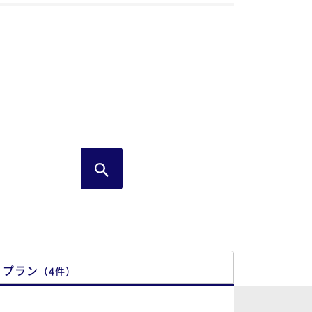
プラン
（
4
件
）