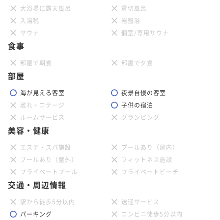
大浴場に露天風呂
貸切風呂
入湯税
岩盤浴
サウナ
個室/専用サウナ
食事
部屋で朝食
部屋で夕食
部屋
海が見える客室
夜景自慢の客室
離れ・コテージ
子供の宿泊
ルームサービス
グランピング
美容・健康
エステ・スパ施設
プールあり（屋内）
プールあり（屋外）
フィットネス施設
プライベートプール
プライベートビーチ
交通・周辺情報
駅から徒歩5分以内
送迎サービス
パーキング
コンビニ徒歩5分以内