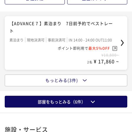
【ADVANCE 7 】素泊まり 7日前予約でベストレー
ト
素泊まり
現地決済可
事前決済可
IN 14:00 - 24:00 OUT11:00
ポイント即利用で
最大5％OFF
¥18,800~
¥ 17,860 ~
2名
もっとみる(3件)
【SAVER】素泊り ベストアベイラブルレート 変動料金
プラン
素泊まり
現地決済可
事前決済可
IN 14:00 - 24:00 OUT11:00
部屋をもっとみる（
6
件）
ポイント即利用で
最大5％OFF
¥21,000~
¥ 19,950 ~
2名
施設・サービス