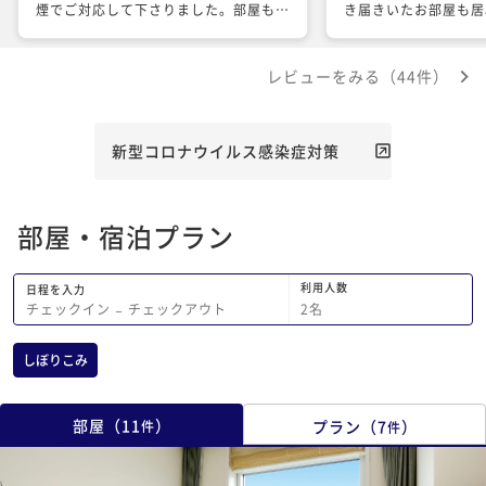
煙でご対応して下さりました。部屋もキ
き届きいたお部屋も居
レイで景色も良く、フロントの皆様の対
クスできました。 ま
応もとても良く快適に過ごせました。ホ
ールを利用させていた
レビューをみる（44件）
テル内の立柱も空いており、大型セダン
数々の昭和なおつまみ
でしたが幅も充分足りました。料金も出
トビーフ、もつ鍋など
し入れ自由の1000円と安かったです。
めました。眺望も抜群
また、泊まりたいと思えるホテルです。
ありがとうございまし
新型コロナウイルス感染症対策
ありがとうございました。
部屋・宿泊プラン
利用人数
日程を入力
2
名
チェックイン
−
チェックアウト
しぼりこみ
部屋
（
11
）
プラン
（
7
）
件
件