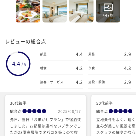
+47枚
レビューの総合点
4.4
3.9
部屋
風呂
4.4
5
/
4.2
4.3
朝食
夕食
4.3
3.9
接客・サービス
施設・設備
30代後半
50代前半
総合点
2025/08/17
総合点
先日、当日「おまかせプラン」で宿泊致
立地条件もよく、遠く
しました。お部屋は選べないプランでし
並みが美しい風景を窓
たが28階高層階でタバコを吸うので喫
スタッフの細やかな心