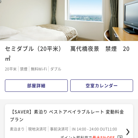
1
2
3
4
5
セミダブル（20平米） 萬代橋夜景 禁煙 20
㎡
20平米
禁煙
無料Wi-Fi
ダブル
部屋詳細
空室カレンダー
【SAVER】素泊り ベストアベイラブルレート 変動料金
プラン
素泊まり
現地決済可
事前決済可
IN 14:00 - 24:00 OUT11:00
ポイント即利用で
最大5％OFF