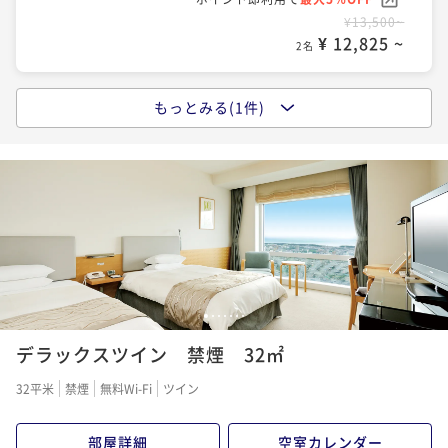
¥13,500~
¥ 12,825 ~
2名
もっとみる(1件)
【SAVER】朝食付き ベストアベイラブルレート 変動料
金プラン
朝食付き
現地決済可
事前決済可
IN 14:00 - 24:00 OUT11:00
ポイント即利用で
最大5％OFF
¥19,100~
¥ 18,145 ~
2名
1
2
3
4
5
6
7
デラックスツイン 禁煙 32㎡
32平米
禁煙
無料Wi-Fi
ツイン
部屋詳細
空室カレンダー