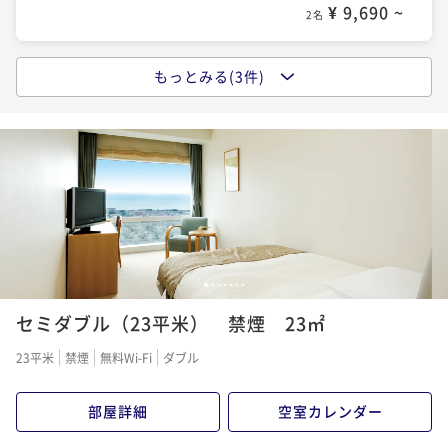
¥ 9,690 ~
2名
もっとみる(3件)
【SAVER】素泊り ベストアベイラブルレート 変動料金
プラン
素泊まり
現地決済可
事前決済可
IN 14:00 - 24:00 OUT11:00
ポイント即利用で
最大5％OFF
¥11,500~
¥ 10,925 ~
2名
【ADVANCE 7 】朝食付 7日前予約でベストレート
1
2
3
4
5
6
7
セミダブル（23平米） 禁煙 23㎡
朝食付き
現地決済可
事前決済可
IN 14:00 - 24:00 OUT11:00
ポイント即利用で
最大5％OFF
23平米
禁煙
無料Wi-Fi
ダブル
¥15,800~
¥ 15,010 ~
2名
部屋詳細
空室カレンダー