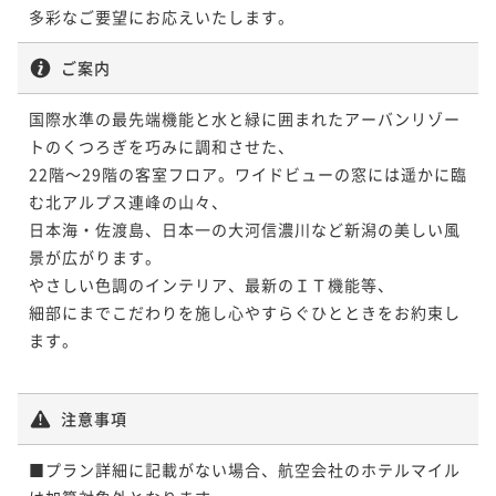
多彩なご要望にお応えいたします。
ご案内
国際水準の最先端機能と水と緑に囲まれたアーバンリゾー
トのくつろぎを巧みに調和させた、

22階～29階の客室フロア。ワイドビューの窓には遥かに臨
む北アルプス連峰の山々、

日本海・佐渡島、日本一の大河信濃川など新潟の美しい風
景が広がります。

やさしい色調のインテリア、最新のＩＴ機能等、

細部にまでこだわりを施し心やすらぐひとときをお約束し
ます。

注意事項
■プラン詳細に記載がない場合、航空会社のホテルマイル