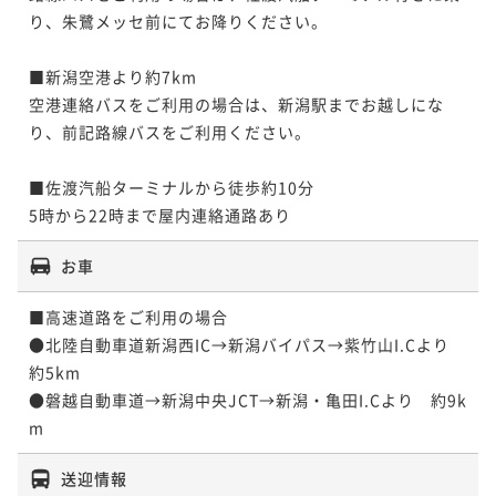
り、朱鷺メッセ前にてお降りください。

■新潟空港より約7km

空港連絡バスをご利用の場合は、新潟駅までお越しにな
り、前記路線バスをご利用ください。

■佐渡汽船ターミナルから徒歩約10分

5時から22時まで屋内連絡通路あり
お車
■高速道路をご利用の場合

●北陸自動車道新潟西IC→新潟バイパス→紫竹山I.Cより　
約5km

●磐越自動車道→新潟中央JCT→新潟・亀田I.Cより　約9k
送迎情報