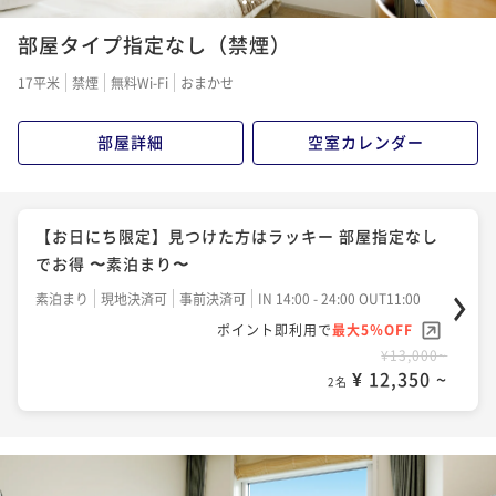
【ADVANCE 7 】朝食付 7日前予約でベストレート
1
2
部屋タイプ指定なし（禁煙）
朝食付き
現地決済可
事前決済可
IN 14:00 - 24:00 OUT11:00
ポイント即利用で
最大5％OFF
17平米
禁煙
無料Wi-Fi
おまかせ
¥17,600~
¥ 16,720 ~
2名
部屋詳細
空室カレンダー
【SAVER】朝食付き ベストアベイラブルレート 変動料
金プラン
【お日にち限定】見つけた方はラッキー 部屋指定なし
でお得 〜素泊まり〜
朝食付き
現地決済可
事前決済可
IN 14:00 - 24:00 OUT11:00
ポイント即利用で
最大5％OFF
素泊まり
現地決済可
事前決済可
IN 14:00 - 24:00 OUT11:00
¥19,100~
ポイント即利用で
最大5％OFF
¥ 18,145 ~
2名
¥13,000~
¥ 12,350 ~
2名