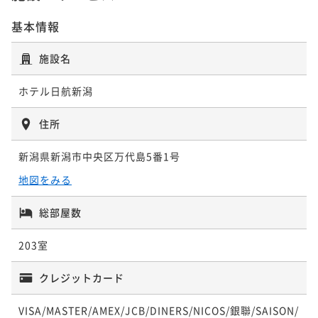
基本情報
【ADVANCE 7 】朝食付 7日前予約でベストレート
朝食付き
現地決済可
事前決済可
IN 14:00 - 24:00 OUT11:00
施設名
ポイント即利用で
最大5％OFF
¥24,400~
ホテル日航新潟
¥ 23,180 ~
2名
住所
【SAVER】朝食付き ベストアベイラブルレート 変動料
新潟県新潟市中央区万代島5番1号
金プラン
地図をみる
朝食付き
現地決済可
事前決済可
IN 14:00 - 24:00 OUT11:00
ポイント即利用で
最大5％OFF
総部屋数
¥26,600~
¥ 25,270 ~
203室
2名
クレジットカード
VISA/MASTER/AMEX/JCB/DINERS/NICOS/銀聯/SAISON/