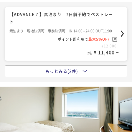
【SAVER】朝食付き ベストアベイラブルレート 変動料
金プラン
【ADVANCE 7 】素泊まり 7日前予約でベストレー
ト
朝食付き
現地決済可
事前決済可
IN 14:00 - 24:00 OUT11:00
ポイント即利用で
最大5％OFF
素泊まり
現地決済可
事前決済可
IN 14:00 - 24:00 OUT11:00
¥17,100~
ポイント即利用で
最大5％OFF
¥ 16,245 ~
2名
¥12,000~
¥ 11,400 ~
2名
もっとみる(3件)
【SAVER】素泊り ベストアベイラブルレート 変動料金
プラン
素泊まり
現地決済可
事前決済可
IN 14:00 - 24:00 OUT11:00
ポイント即利用で
最大5％OFF
¥13,500~
¥ 12,825 ~
2名