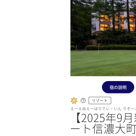
宿の説明
リゾート
えーえぬえーほりでい・いん りぞー
【2025年
ート信濃大町く