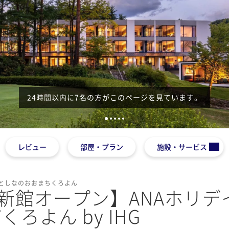
24時間以内に7名の方がこのページを見ています。
1
2
3
4
5
レビュー
部屋・プラン
施設・サービス
としなのおおまちくろよん
9月新館オープン】ANAホリデ
ろよん by IHG