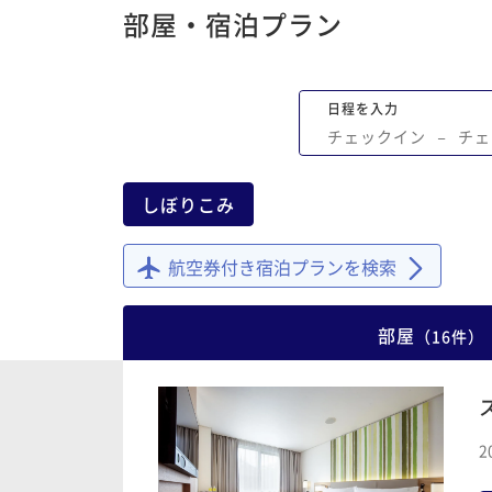
部屋・宿泊プラン
日程を入力
チェックイン
−
チェ
しぼりこみ
航空券付き宿泊プランを検索
部屋
（
16
件
）
2