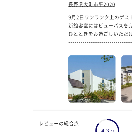
長野県大町市平2020
9月2日ワンランク上のゲストル
新館客室にはビューバスを
ひとときをお過ごしいただけ
-------------------------------
レビューの総合点
4.3
5
/