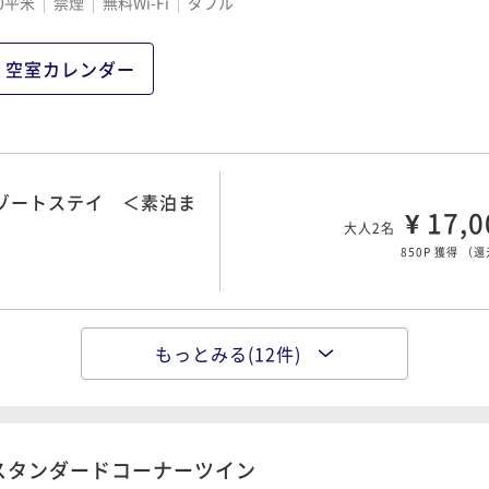
リゾートステイ＜朝食付
0平米
禁煙
無料Wi-Fi
ダブル
1,200P 獲得
（
還
¥ 21,0
00 OUT11:00
大人2名
1,050P 獲得
（
還
空室カレンダー
得に！ 信州食材を使用
¥ 29,6
大人2名
テイ（変更・返金不可）
1,480P 獲得
（
還
¥ 21,6
00 OUT11:00
大人2名
リゾートステイ ＜素泊ま
1,080P 獲得
（
還
¥ 17,0
大人2名
850P 獲得
（
還
！ 信州食材を使用した
¥ 31,6
大人2名
北アルプスの麓で過ごす
1,580P 獲得
（
還
¥ 24,0
00 OUT11:00
大人2名
もっとみる(12件)
ルプスの雄大な自然で過
1,200P 獲得
（
還
¥ 20,0
00 OUT11:00
大人2名
1,000P 獲得
（
還
00 OUT11:00
お得な「安曇野ちひろ美
¥ 34,6
大人2名
スタンダードコーナーツイン
テイ（変更・返金不可）
1,730P 獲得
（
還