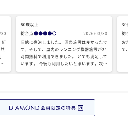
60歳以上
3
/30
総合点
2026/03/30
総
 新
旧館に宿泊しました。 温泉施設は良かったで
お
自然
す。そして、屋内のランニング機器施設が24
て
朝
時間無料で利用できました。 とても満足して
まし
います。 今後も利用したいと思います。次回
呂
は新館に宿泊したいと思います。
、ま
うご