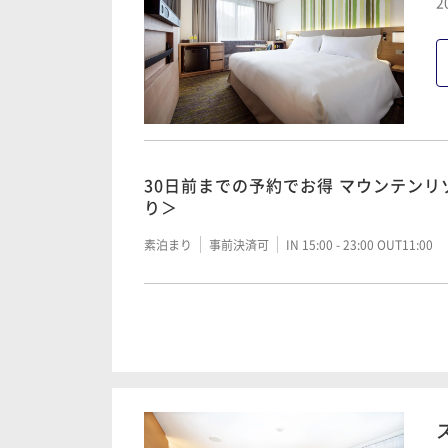
30日前までの予約でお得 マウンテン
2
＞
朝食付き
現地決済可
事前決済可
IN 15:00 - 23:
朝食付き
事前決済可
IN 15:00 - 23:00 OUT11:00
【早割】60日前までの早期ご予約でお
したブッフェスタイル＜1泊2食付＞
【7日前までの予約がお得】リゾートス
＜素泊まり＞
二食付き
現地決済可
事前決済可
IN 15:00 - 18:
30日前までの予約でお得 マウンテン
り＞
素泊まり
事前決済可
IN 15:00 - 21:00 OUT11:00
素泊まり
事前決済可
IN 15:00 - 23:00 OUT11:00
【早割】30日前までのご予約でお得に
ブッフェスタイル＜1泊2食付＞
【ラグジュアリーステイ】＜朝食付＞
マウンテンリゾートステイ
二食付き
現地決済可
事前決済可
IN 15:00 - 18:
【シンプルステイ】＜素泊まり＞北ア
ごすマウンテンリゾート
朝食付き
現地決済可
事前決済可
IN 15:00 - 23:
素泊まり
現地決済可
事前決済可
IN 15:00 - 23:
【美術館チケット付き】現地購入より
術館」＆ホテルステイ＜２食付き＞
【7日前までの予約がお得】リゾートス