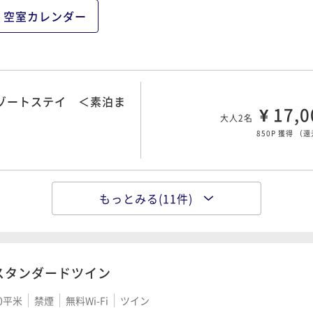
空室カレンダー
リゾートステイ ＜素泊ま
¥ 17,0
大人2名
850P 獲得
（
還
もっとみる(11件)
テイ（変更・返金不可）
¥ 19,6
大人2名
980P 獲得
（
還
スタンダードツイン
ルプスの雄大な自然で過
0平米
禁煙
無料Wi-Fi
ツイン