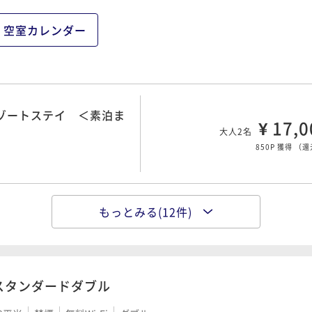
¥ 20,0
大人2名
1,000P 獲得
（
還
空室カレンダー
00 OUT11:00
リゾートステイ＜朝食付
¥ 21,0
大人2名
リゾートステイ ＜素泊ま
1,050P 獲得
（
還
¥ 17,0
大人2名
850P 獲得
（
還
テイ（変更・返金不可）
¥ 23,6
大人2名
もっとみる(12件)
ルプスの雄大な自然で過
1,180P 獲得
（
還
¥ 20,0
大人2名
1,000P 獲得
（
還
00 OUT11:00
スタンダードダブル
北アルプスの麓で過ごす
¥ 24,0
大人2名