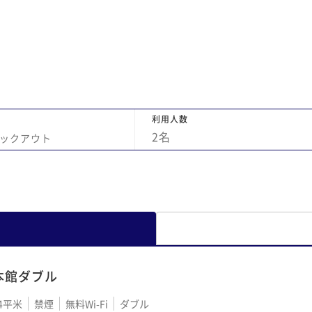
利用人数
2
名
ックアウト
本館ダブル
4平米
禁煙
無料Wi-Fi
ダブル