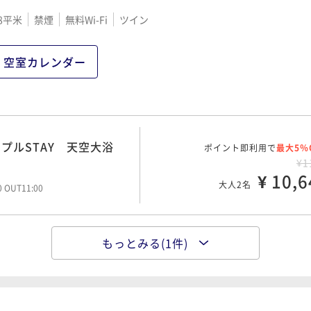
8平米
禁煙
無料Wi-Fi
ツイン
空室カレンダー
プルSTAY 天空大浴
ポイント即利用で
最大5％
¥1
¥ 10,6
大人2名
00 OUT11:00
もっとみる(1件)
NO1.種類豊富な福井の
ポイント即利用で
最大5％
グ
¥1
¥ 15,3
大人2名
00 OUT11:00