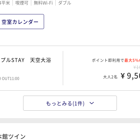
4平米
喫煙可
無料Wi-Fi
ダブル
空室カレンダー
プルSTAY 天空大浴
ポイント即利用で
最大5％
¥1
¥ 9,5
大人2名
00 OUT11:00
もっとみる(1件)
NO1.種類豊富な福井の
ポイント即利用で
最大5％
グ
¥1
¥ 14,2
大人2名
00 OUT11:00
本館ツイン