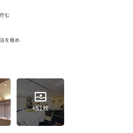
む

浴を極め

+51枚