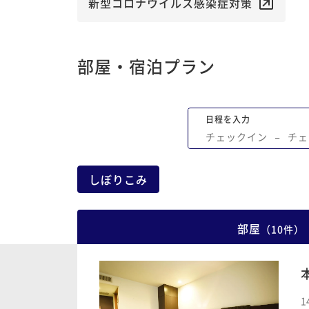
新型コロナウイルス感染症対策
部屋・宿泊プラン
日程を入力
チェックイン
−
チェ
しぼりこみ
部屋
（
10
件
）
1