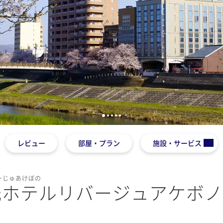
1
2
3
4
5
レビュー
部屋・プラン
施設・サービス
ーじゅあけぼの
光ホテルリバージュアケボノ