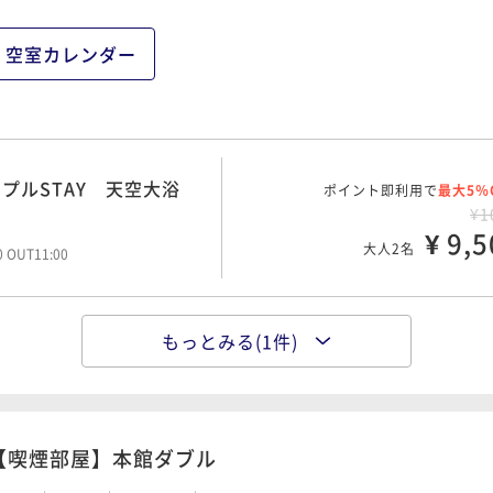
空室カレンダー
プルSTAY 天空大浴
ポイント即利用で
最大5％
¥1
¥ 9,5
大人2名
00 OUT11:00
もっとみる(1件)
NO1.種類豊富な福井の
ポイント即利用で
最大5％
グ
¥1
¥ 14,2
大人2名
00 OUT11:00
【喫煙部屋】本館ダブル