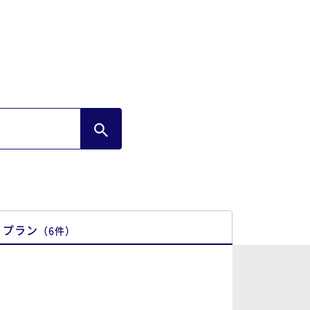
プラン
（
6
件
）