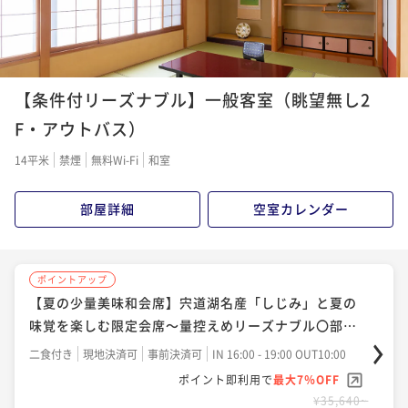
【条件付リーズナブル】一般客室（眺望無し2
F・アウトバス）
14平米
禁煙
無料Wi-Fi
和室
部屋詳細
空室カレンダー
ポイントアップ
【夏の少量美味和会席】宍道湖名産「しじみ」と夏の
味覚を楽しむ限定会席～量控えめリーズナブル〇部屋
食
二食付き
現地決済可
事前決済可
IN 16:00 - 19:00 OUT10:00
ポイント即利用で
最大7％OFF
¥35,640~