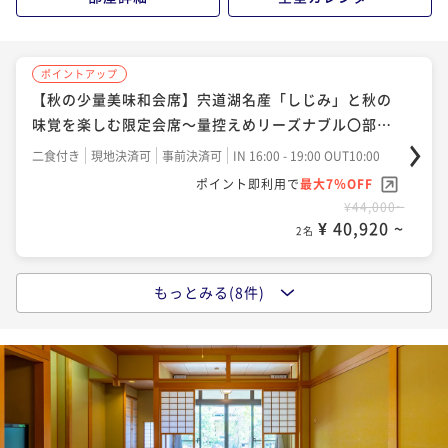
¥ 33,145 ~
2名
ポイントアップ
ポイントアップ
【郷土の味覚〇スズキの奉書焼】松江藩ゆかりの歴史
【秋の少量美味和会席】宍道湖名産「しじみ」と秋の
ある一品と郷土料理和会席〇水の都に湧く美肌湯～部
味覚を楽しむ限定会席～量控えめリーズナブル〇部屋
屋食
食
二食付き
現地決済可
事前決済可
IN 16:00 - 19:00 OUT10:00
二食付き
現地決済可
事前決済可
IN 16:00 - 19:00 OUT10:00
ポイント即利用で
最大7％OFF
ポイント即利用で
最大7％OFF
¥39,160~
¥44,000~
¥ 36,418 ~
¥ 40,920 ~
2名
2名
もっとみる(8件)
ポイントアップ
ポイントアップ
【夏休み♪みんなで花火】お絵描きうちわと花火プレ
【夏の少量美味和会席】宍道湖名産「しじみ」と夏の
ゼント〇夏の思い出をうちわに描こう♪＜DX会席２食
味覚を楽しむ限定会席～量控えめリーズナブル〇部屋
＞
食
二食付き
現地決済可
事前決済可
IN 16:00 - 19:00 OUT10:00
二食付き
現地決済可
事前決済可
IN 16:00 - 19:00 OUT10:00
ポイント即利用で
最大7％OFF
ポイント即利用で
最大7％OFF
¥42,900~
¥44,000~
¥ 39,897 ~
¥ 40,920 ~
2名