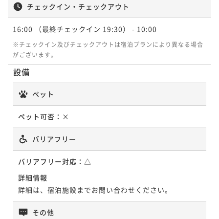
チェックイン・チェックアウト
ポイントアップ
ポイントアップ
【秋の特撰〇プレミアム会席】のどぐろ・しまね和
【水の都松江の美味〇地物DX会席】料理長厳選、山陰
16:00
（最終チェックイン 19:30）
- 10:00
牛・アワビの3大グルメを愉しむ秋の贅沢会席〇部屋食
の美食を地酒と共に楽しむ至福のひととき〇お部屋食
※チェックイン及びチェックアウトは宿泊プランにより異なる場合
二食付き
現地決済可
事前決済可
IN 16:00 - 19:00 OUT10:00
二食付き
現地決済可
事前決済可
IN 16:00 - 19:00 OUT10:00
がございます。
ポイント即利用で
最大7％OFF
ポイント即利用で
最大7％OFF
設備
¥63,580~
¥61,160~
¥ 59,129 ~
¥ 56,878 ~
2名
2名
ペット
ペット可否：
×
ポイントアップ
【しまね和牛ー匠会席ー】しゃぶしゃぶ＆ステーキほ
バリアフリー
か極上ブランド牛を味わう〇松平閣の最上級会席！部
屋食
二食付き
バリアフリー対応：
現地決済可
事前決済可
△
IN 16:00 - 19:00 OUT10:00
ポイント即利用で
最大7％OFF
詳細情報
¥63,580~
詳細は、宿泊施設までお問い合わせください。
¥ 59,129 ~
2名
その他