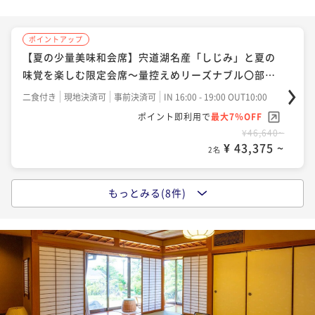
ポイントアップ
ポイントアップ
ポイントアップ
【しまね和牛ー匠会席ー】しゃぶしゃぶ＆ステーキほ
【水の都松江の美味〇地物DX会席】料理長厳選、山陰
【夏の少量美味和会席】宍道湖名産「しじみ」と夏の
か極上ブランド牛を味わう〇松平閣の最上級会席！部
の美食を地酒と共に楽しむ至福のひととき〇お部屋食
味覚を楽しむ限定会席～量控えめリーズナブル〇部屋
屋食
食
二食付き
現地決済可
事前決済可
IN 16:00 - 19:00 OUT10:00
二食付き
現地決済可
事前決済可
IN 16:00 - 19:00 OUT10:00
二食付き
現地決済可
事前決済可
IN 16:00 - 19:00 OUT10:00
ポイント即利用で
最大7％OFF
ポイント即利用で
最大7％OFF
ポイント即利用で
最大7％OFF
¥53,900~
¥51,480~
¥46,640~
¥ 50,127 ~
¥ 47,876 ~
¥ 43,375 ~
2名
2名
2名
ポイントアップ
もっとみる(8件)
ポイントアップ
ポイントアップ
【秋の特撰〇プレミアム会席】のどぐろ・しまね和
【しまね和牛ー匠会席ー】しゃぶしゃぶ＆ステーキほ
【秋の少量美味和会席】宍道湖名産「しじみ」と秋の
牛・アワビの3大グルメを愉しむ秋の贅沢会席〇部屋食
か極上ブランド牛を味わう〇松平閣の最上級会席！部
味覚を楽しむ限定会席～量控えめリーズナブル〇部屋
屋食
食
二食付き
現地決済可
事前決済可
IN 16:00 - 19:00 OUT10:00
二食付き
現地決済可
事前決済可
IN 16:00 - 19:00 OUT10:00
二食付き
現地決済可
事前決済可
IN 16:00 - 19:00 OUT10:00
ポイント即利用で
最大7％OFF
ポイント即利用で
最大7％OFF
ポイント即利用で
最大7％OFF
¥61,160~
¥53,900~
¥46,640~
¥ 56,878 ~
¥ 50,127 ~
¥ 43,375 ~
2名
2名
2名