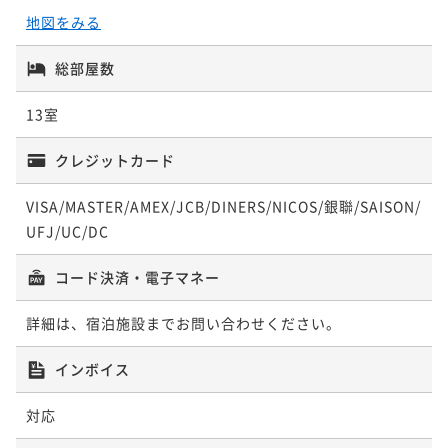
地図をみる
ポイントアップ
ポイントアップ
【しまね和牛ー匠会席ー】しゃぶしゃぶ＆ステーキほ
【郷土の味覚〇スズキの奉書焼】松江藩ゆかりの歴史
総部屋数
か極上ブランド牛を味わう〇松平閣の最上級会席！部
ある一品と郷土料理和会席〇水の都に湧く美肌湯～部
屋食
屋食
13室
二食付き
現地決済可
事前決済可
IN 16:00 - 19:00 OUT10:00
二食付き
現地決済可
事前決済可
IN 16:00 - 19:00 OUT10:00
ポイント即利用で
最大7％OFF
ポイント即利用で
最大7％OFF
クレジットカード
¥56,320~
¥57,640~
¥ 52,377 ~
¥ 53,605 ~
2名
2名
VISA/MASTER/AMEX/JCB/DINERS/NICOS/銀聯/SAISON/
UFJ/UC/DC
ポイントアップ
ポイントアップ
【夏の特撰〇プレミアム会席】のどぐろ・しまね和
コード決済・電子マネー
【夏休み♪みんなで花火】お絵描きうちわと花火プレ
牛・アワビの３大グルメを愉しむ夏の贅沢会席〇部屋
ゼント〇夏の思い出をうちわに描こう♪＜DX会席２食
詳細は、宿泊施設までお問い合わせください。
食
＞
二食付き
現地決済可
事前決済可
IN 16:00 - 19:00 OUT10:00
二食付き
現地決済可
事前決済可
IN 16:00 - 19:00 OUT10:00
ポイント即利用で
最大7％OFF
ポイント即利用で
最大7％OFF
インボイス
¥63,580~
¥61,160~
¥ 59,129 ~
¥ 56,878 ~
2名
2名
対応