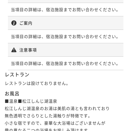
ポイントアップ
当項目の詳細は、宿泊施設までお問い合わせください。
【秋の特撰〇プレミアム会席】のどぐろ・しまね和
牛・アワビの3大グルメを愉しむ秋の贅沢会席〇部屋食
ご案内
二食付き
現地決済可
事前決済可
IN 16:00 - 19:00 OUT10:00
当項目の詳細は、宿泊施設までお問い合わせください。
ポイント即利用で
最大7％OFF
¥71,060~
注意事項
¥ 66,085 ~
2名
当項目の詳細は、宿泊施設までお問い合わせください。
ポイントアップ
レストラン
【夏の特撰〇プレミアム会席】のどぐろ・しまね和
レストランは設けておりません。
牛・アワビの３大グルメを愉しむ夏の贅沢会席〇部屋
食
お風呂
二食付き
現地決済可
事前決済可
IN 16:00 - 19:00 OUT10:00
■温泉■松江しんじ湖温泉　

ポイント即利用で
最大7％OFF
松江しんじ湖温泉のお湯は美肌の湯とも言われており

¥71,060~
¥ 66,085 ~
無色透明でさらりとした湯触りが特徴です。

2名
小さな宿ですので、豪華な大浴場はございませんが

趣の異なる二つの浴場をお愉しみ頂けます。
