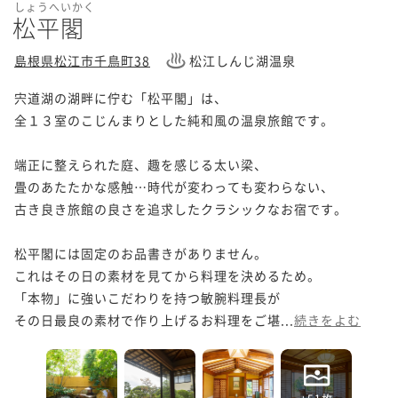
しょうへいかく
松平閣
島根県松江市千鳥町38
松江しんじ湖温泉
宍道湖の湖畔に佇む「松平閣」は、

全１３室のこじんまりとした純和風の温泉旅館です。

端正に整えられた庭、趣を感じる太い梁、

畳のあたたかな感触…時代が変わっても変わらない、

古き良き旅館の良さを追求したクラシックなお宿です。

松平閣には固定のお品書きがありません。

これはその日の素材を見てから料理を決めるため。

「本物」に強いこだわりを持つ敏腕料理長が

その日最良の素材で作り上げるお料理をご堪...
続きをよむ
+51枚