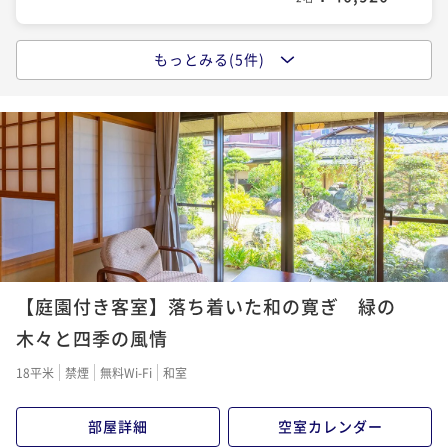
ポイントアップ
もっとみる(5件)
ポイントアップ
ポイントアップ
【夏の特撰〇プレミアム会席】のどぐろ・しまね和
【夏休み♪みんなで花火】お絵描きうちわと花火プレ
【スタンダード〇旬替わりの郷土料理和会席】宍道湖
牛・アワビの３大グルメを愉しむ夏の贅沢会席〇部屋
ゼント〇夏の思い出をうちわに描こう♪＜DX会席２食
の美景と旬菜美酒に酔いしれる〇お部屋食で心ゆくま
食
＞
で
二食付き
現地決済可
事前決済可
IN 16:00 - 19:00 OUT10:00
二食付き
現地決済可
事前決済可
IN 16:00 - 19:00 OUT10:00
二食付き
現地決済可
事前決済可
IN 16:00 - 19:00 OUT10:00
ポイント即利用で
最大7％OFF
ポイント即利用で
最大7％OFF
ポイント即利用で
最大7％OFF
¥52,580~
¥51,480~
¥44,000~
¥ 48,899 ~
¥ 47,876 ~
¥ 40,920 ~
2名
2名
2名
ポイントアップ
ポイントアップ
ポイントアップ
【秋の特撰〇プレミアム会席】のどぐろ・しまね和
【庭園付き客室】落ち着いた和の寛ぎ 緑の
【水の都松江の美味〇地物DX会席】料理長厳選、山陰
【郷土の味覚〇スズキの奉書焼】松江藩ゆかりの歴史
牛・アワビの3大グルメを愉しむ秋の贅沢会席〇部屋食
の美食を地酒と共に楽しむ至福のひととき〇お部屋食
ある一品と郷土料理和会席〇水の都に湧く美肌湯～部
木々と四季の風情
屋食
二食付き
現地決済可
事前決済可
IN 16:00 - 19:00 OUT10:00
二食付き
現地決済可
事前決済可
IN 16:00 - 19:00 OUT10:00
二食付き
現地決済可
事前決済可
IN 16:00 - 19:00 OUT10:00
18平米
禁煙
無料Wi-Fi
和室
ポイント即利用で
最大7％OFF
ポイント即利用で
最大7％OFF
ポイント即利用で
最大7％OFF
¥52,580~
¥51,480~
¥47,740~
部屋詳細
空室カレンダー
¥ 48,899 ~
¥ 47,876 ~
¥ 44,398 ~
2名
2名
2名