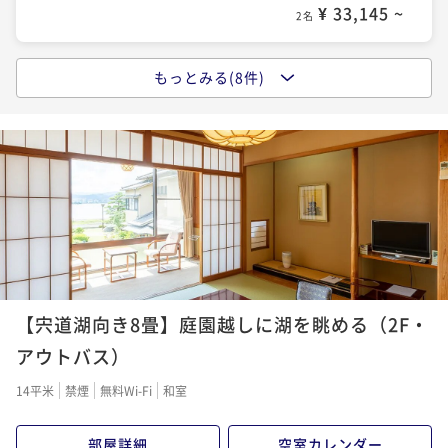
¥ 33,145 ~
2名
もっとみる(8件)
ポイントアップ
【秋の少量美味和会席】宍道湖名産「しじみ」と秋の
味覚を楽しむ限定会席～量控えめリーズナブル〇部屋
食
二食付き
現地決済可
事前決済可
IN 16:00 - 19:00 OUT10:00
ポイント即利用で
最大7％OFF
¥35,640~
¥ 33,145 ~
2名
ポイントアップ
【宍道湖向き8畳】庭園越しに湖を眺める（2F・
【スタンダード〇旬替わりの郷土料理和会席】宍道湖
の美景と旬菜美酒に酔いしれる〇お部屋食で心ゆくま
アウトバス）
で
二食付き
現地決済可
事前決済可
IN 16:00 - 19:00 OUT10:00
14平米
禁煙
無料Wi-Fi
和室
ポイント即利用で
最大7％OFF
¥35,640~
部屋詳細
空室カレンダー