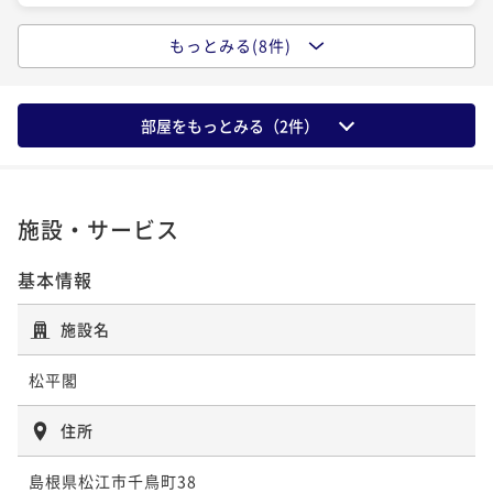
もっとみる(8件)
ポイントアップ
ポイントアップ
【水の都松江の美味〇地物DX会席】料理長厳選、山陰
【夏の少量美味和会席】宍道湖名産「しじみ」と夏の
の美食を地酒と共に楽しむ至福のひととき〇お部屋食
味覚を楽しむ限定会席～量控えめリーズナブル〇部屋
部屋をもっとみる（
2
件）
食
二食付き
現地決済可
事前決済可
IN 16:00 - 19:00 OUT10:00
二食付き
現地決済可
事前決済可
IN 16:00 - 19:00 OUT10:00
ポイント即利用で
最大7％OFF
ポイント即利用で
最大7％OFF
¥53,900~
¥53,900~
¥ 50,127 ~
¥ 50,127 ~
2名
2名
施設・サービス
基本情報
ポイントアップ
ポイントアップ
【夏休み♪みんなで花火】お絵描きうちわと花火プレ
【秋の少量美味和会席】宍道湖名産「しじみ」と秋の
施設名
ゼント〇夏の思い出をうちわに描こう♪＜DX会席２食
味覚を楽しむ限定会席～量控えめリーズナブル〇部屋
＞
食
二食付き
現地決済可
事前決済可
IN 16:00 - 19:00 OUT10:00
松平閣
二食付き
現地決済可
事前決済可
IN 16:00 - 19:00 OUT10:00
ポイント即利用で
最大7％OFF
ポイント即利用で
最大7％OFF
住所
¥53,900~
¥53,900~
¥ 50,127 ~
¥ 50,127 ~
2名
2名
島根県松江市千鳥町38