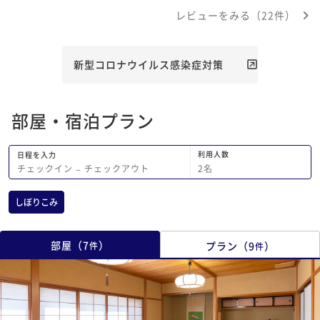
レビューをみる（22件）
新型コロナウイルス感染症対策
部屋・宿泊プラン
利用人数
日程を入力
2
名
チェックイン
−
チェックアウト
しぼりこみ
部屋
（
7
）
プラン
（
9
）
件
件