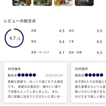
レビューの総合点
4.5
3.9
部屋
風呂
4.7
5
/
4.6
4.6
朝食
夕食
4.7
4.3
接客・サービス
施設・設備
40代後半
50代前半
総合点
2026/03/24
総合点
素敵な部屋で、ゆっくり過ごせて大満足
女子旅5人でお世話に
です。 部屋のお風呂が、檜のいい香り
屋も食事もたいへん良
で何度も入ってしまいました。 また、
客いただいた皆さまも
同じ部屋に泊まりに行きたいと思いま
かげさまで楽しい旅と
す。 ありがとうございました。
りがとうございました