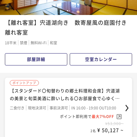
1
2
ポイントアップ
ポイントアップ
ポイントアップ
【夏の特撰〇プレミアム会席】のどぐろ・しまね和
【離れ客室】宍道湖向き 数寄屋風の庭園付き
【秋の特撰〇プレミアム会席】のどぐろ・しまね和
【スタンダード〇旬替わりの郷土料理和会席】宍道湖
牛・アワビの３大グルメを愉しむ夏の贅沢会席〇部屋
牛・アワビの3大グルメを愉しむ秋の贅沢会席〇部屋食
の美景と旬菜美酒に酔いしれる〇お部屋食で心ゆくま
離れ客室
食
で
二食付き
現地決済可
事前決済可
IN 16:00 - 19:00 OUT10:00
二食付き
現地決済可
事前決済可
IN 16:00 - 19:00 OUT10:00
二食付き
現地決済可
事前決済可
IN 16:00 - 19:00 OUT10:00
18平米
禁煙
無料Wi-Fi
和室
ポイント即利用で
最大7％OFF
ポイント即利用で
最大7％OFF
ポイント即利用で
最大7％OFF
¥61,160~
¥61,160~
¥46,640~
部屋詳細
空室カレンダー
¥ 56,878 ~
¥ 56,878 ~
¥ 43,375 ~
2名
2名
2名
ポイントアップ
ポイントアップ
【郷土の味覚〇スズキの奉書焼】松江藩ゆかりの歴史
【スタンダード〇旬替わりの郷土料理和会席】宍道湖
ある一品と郷土料理和会席〇水の都に湧く美肌湯～部
の美景と旬菜美酒に酔いしれる〇お部屋食で心ゆくま
屋食
で
二食付き
現地決済可
事前決済可
IN 16:00 - 19:00 OUT10:00
二食付き
現地決済可
事前決済可
IN 16:00 - 19:00 OUT10:00
ポイント即利用で
最大7％OFF
ポイント即利用で
最大7％OFF
¥50,160~
¥53,900~
¥ 46,648 ~
¥ 50,127 ~
2名
2名