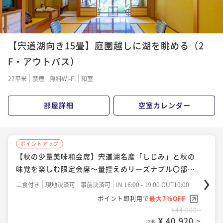
2名
ポイントアップ
ポイントアップ
【宍道湖向き15畳】庭園越しに湖を眺める（2
【水の都松江の美味〇地物DX会席】料理長厳選、山陰
【スタンダード〇旬替わりの郷土料理和会席】宍道湖
の美食を地酒と共に楽しむ至福のひととき〇お部屋食
の美景と旬菜美酒に酔いしれる〇お部屋食で心ゆくま
F・アウトバス）
で
二食付き
現地決済可
事前決済可
IN 16:00 - 19:00 OUT10:00
二食付き
現地決済可
事前決済可
IN 16:00 - 19:00 OUT10:00
27平米
禁煙
無料Wi-Fi
和室
ポイント即利用で
最大7％OFF
ポイント即利用で
最大7％OFF
¥42,900~
¥44,000~
部屋詳細
空室カレンダー
¥ 39,897 ~
¥ 40,920 ~
2名
2名
ポイントアップ
ポイントアップ
ポイントアップ
【しまね和牛ー匠会席ー】しゃぶしゃぶ＆ステーキほ
【郷土の味覚〇スズキの奉書焼】松江藩ゆかりの歴史
【秋の少量美味和会席】宍道湖名産「しじみ」と秋の
か極上ブランド牛を味わう〇松平閣の最上級会席！部
ある一品と郷土料理和会席〇水の都に湧く美肌湯～部
味覚を楽しむ限定会席～量控えめリーズナブル〇部屋
屋食
屋食
食
二食付き
現地決済可
事前決済可
IN 16:00 - 19:00 OUT10:00
二食付き
現地決済可
事前決済可
IN 16:00 - 19:00 OUT10:00
二食付き
現地決済可
事前決済可
IN 16:00 - 19:00 OUT10:00
ポイント即利用で
最大7％OFF
ポイント即利用で
最大7％OFF
ポイント即利用で
最大7％OFF
¥45,320~
¥47,740~
¥44,000~
¥ 42,147 ~
¥ 44,398 ~
¥ 40,920 ~
2名
2名
2名