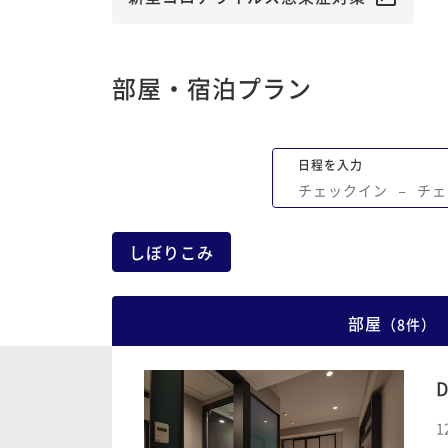
部屋・宿泊プラン
日程を入力
チェックイン
−
チェ
しぼりこみ
部屋
（
8
件
）
1