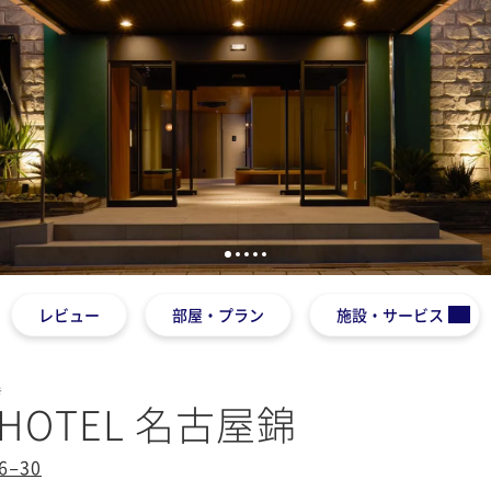
1
2
3
4
5
レビュー
部屋・プラン
施設・サービス
き
R HOTEL 名古屋錦
−30