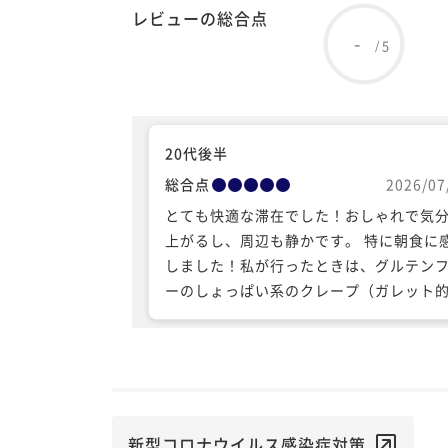
レビューの総合点
-
5
/
20代後半
総合点
2026/07
とても快適な滞在でした！おしゃれで気
上がるし、周辺も静かです。 特に朝食に
しました！私が行ったときは、グルテン
ーのしょっぱい系のクレープ（ガレット
感じ）が3種類、美味しいお粥、パウンド
ーキ等から選べました。 連泊で利用した
すが、飽きずに美味しく食べられました！ 
ンドソープがいい香りだったり、パジャ
着心地が良かったり、この価格帯ではと
満足度が高かったです。
新型コロナウイルス感染症対策