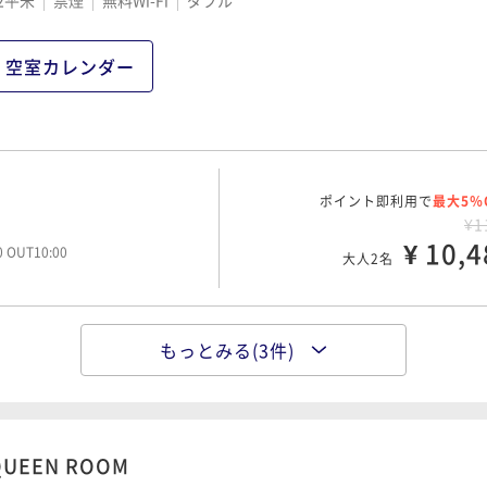
2平米
禁煙
無料Wi-Fi
ダブル
ポイント即利用で
最大5％
¥1
¥ 16,1
00 OUT10:00
大人2名
空室カレンダー
ポイント即利用で
最大5％
¥2
ポイント即利用で
¥ 21,0
最大5％
00 OUT10:00
大人2名
¥1
¥ 10,4
00 OUT10:00
大人2名
もっとみる(3件)
ポイント即利用で
最大5％
¥1
¥ 13,1
00 OUT10:00
大人2名
QUEEN ROOM