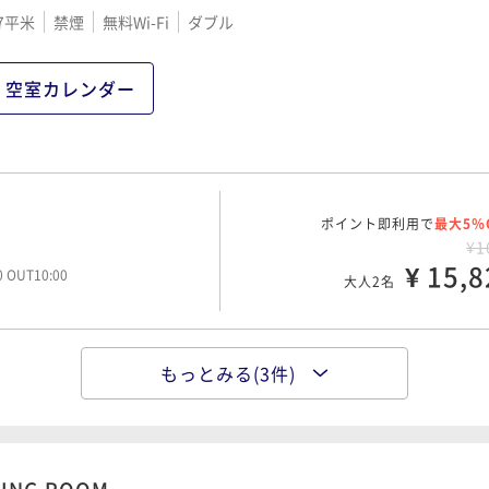
7平米
禁煙
無料Wi-Fi
ダブル
ポイント即利用で
最大5％
¥2
¥ 19,4
00 OUT10:00
大人2名
空室カレンダー
ポイント即利用で
最大5％
¥2
ポイント即利用で
¥ 24,3
最大5％
00 OUT10:00
大人2名
¥1
¥ 15,8
00 OUT10:00
大人2名
もっとみる(3件)
ポイント即利用で
最大5％
¥1
¥ 18,9
00 OUT10:00
大人2名