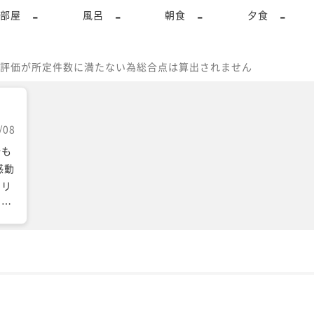
-
-
-
-
部屋
風呂
朝食
夕食
評価が所定件数に満たない為総合点は算出されません
/08
分も
感動
フリ
的な
ケ
ので
ハ
マが
ても