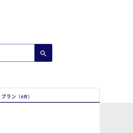
プラン
（
4
件
）