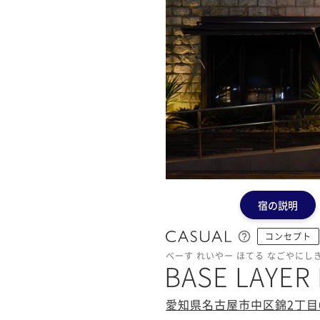
宿の説明
コンセプト
べーす れいやー ほてる なごやにし
BASE LAYE
愛知県名古屋市中区錦2丁目6