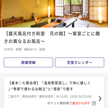
¥61,900~
¥ 58,805 ~
2名
夫婦旅 ～3大特典～＜夕食メインの和牛が松阪牛に無
1
2
3
4
料グレードUP！＞三重の魅力たっぷり
【露天風呂付き和室 花の館】～客室ごとに趣
二食付き
現地決済可
事前決済可
IN 15:00 - 19:00 OUT10:00
きの異なるお風呂～
ポイント即利用で
最大5％OFF
20平米
禁煙
無料Wi-Fi
和室
¥61,900~
¥ 58,805 ~
2名
部屋詳細
空室カレンダー
【基本◇七栗会席】『温泉野菜蒸し』で体に優しく
♪“季節で替わるお献立”と“源泉”で癒す
二食付き
現地決済可
事前決済可
IN 15:00 - 19:00 OUT10:00
ポイント即利用で
最大5％OFF