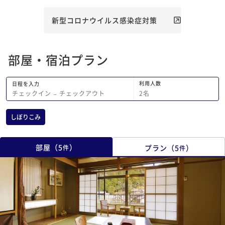
難うございました。
にテキパキと動かれて
たです。 夕食はとて
新型コロナウイルス感染症対策
何もかも美味しかった
蒸した沢山のお野菜を
だきましたが、とても
部屋・宿泊プラン
す(*^^*) 朝食はご
かったです。品数も多
っぱいでした。 有名な温泉はお部屋に
利用人数
日程を入力
置いてあった『温泉の
2
名
チェックイン
−
チェックアウト
を参考に入りました。
せていただいた時は知
しぼりこみ
でしたが、源泉の温度
り温まりました。 温
替わるので、夜も朝も
部屋
（
5
）
プラン
（
5
）
件
件
です!! 就職して中々集まれない子供達
と一緒に過ごせ、美味
き、ホタルの観賞に感
れ幸せな時間でした…
ました(_ _)