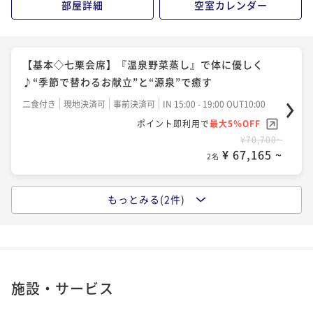
部屋詳細
空室カレンダー
【基本◇七栗会席】『温泉野菜蒸し』で体に優しく
♪“季節で替わるお献立”と“源泉”で癒す
二食付き
現地決済可
事前決済可
IN 15:00 - 19:00 OUT10:00
ポイント即利用で
最大5％OFF
¥70,700~
¥ 67,165 ~
2名
もっとみる(2件)
【人気No．1 榊会席】“鉄板焼き”で楽しむ松阪牛！
三重のグルメを味わいたいならコレ
二食付き
現地決済可
事前決済可
IN 15:00 - 19:00 OUT10:00
ポイント即利用で
最大5％OFF
¥77,300~
施設・サービス
¥ 73,435 ~
2名