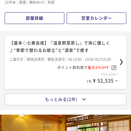
20平米
禁煙
無料Wi-Fi
和室
¥57,500~
¥ 54,625 ~
2名
部屋詳細
空室カレンダー
【基本◇七栗会席】『温泉野菜蒸し』で体に優しく
♪“季節で替わるお献立”と“源泉”で癒す
二食付き
現地決済可
事前決済可
IN 15:00 - 19:00 OUT10:00
ポイント即利用で
最大5％OFF
¥55,300~
¥ 52,535 ~
2名
もっとみる(2件)
【人気No．1 榊会席】“鉄板焼き”で楽しむ松阪牛！
三重のグルメを味わいたいならコレ
二食付き
現地決済可
事前決済可
IN 15:00 - 19:00 OUT10:00
ポイント即利用で
最大5％OFF