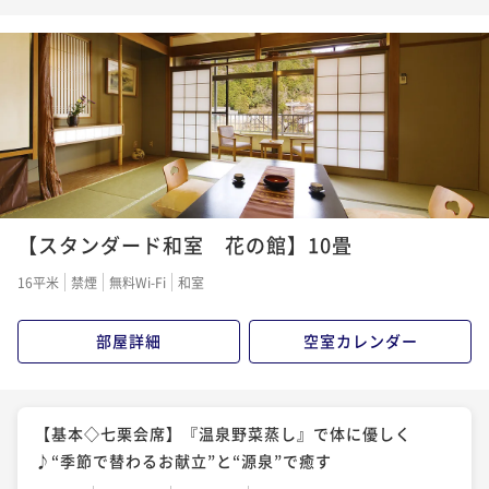
力”を満喫！朝食は健康を考えたお献立
朝食付き
事前決済可
IN 15:00 - 21:00 OUT10:00
ポイント即利用で
最大5％OFF
¥37,700~
¥ 35,815 ~
2名
【スタンダード和室 花の館】10畳
16平米
禁煙
無料Wi-Fi
和室
部屋詳細
空室カレンダー
【基本◇七栗会席】『温泉野菜蒸し』で体に優しく
♪“季節で替わるお献立”と“源泉”で癒す