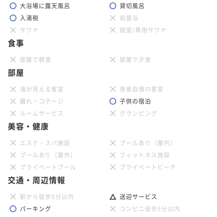
大浴場に露天風呂
貸切風呂
入湯税
岩盤浴
サウナ
個室/専用サウナ
食事
部屋で朝食
部屋で夕食
部屋
海が見える客室
夜景自慢の客室
離れ・コテージ
子供の宿泊
ルームサービス
グランピング
美容・健康
エステ・スパ施設
プールあり（屋内）
プールあり（屋外）
フィットネス施設
プライベートプール
プライベートビーチ
交通・周辺情報
駅から徒歩5分以内
送迎サービス
パーキング
コンビニ徒歩5分以内