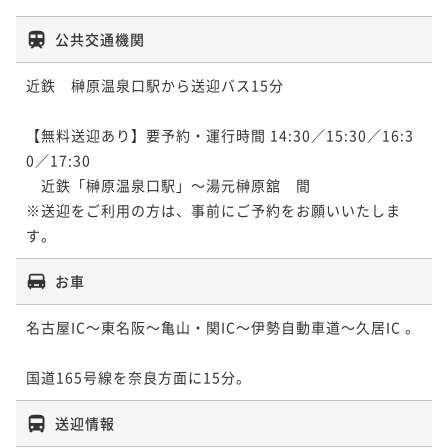
公共交通機関
近鉄　榊原温泉口駅から送迎バス15分

【無料送迎あり】要予約・運行時間 14:30／15:30／16:3
0／17:30

　近鉄「榊原温泉口駅」～湯元榊原舘　間

※送迎をご利用の方は、事前にご予約をお願いいたしま
す。
お車
名古屋IC～東名阪～亀山・関IC～伊勢自動車道～久居IC 。	
国道165号線を奈良方面に15分。
送迎情報