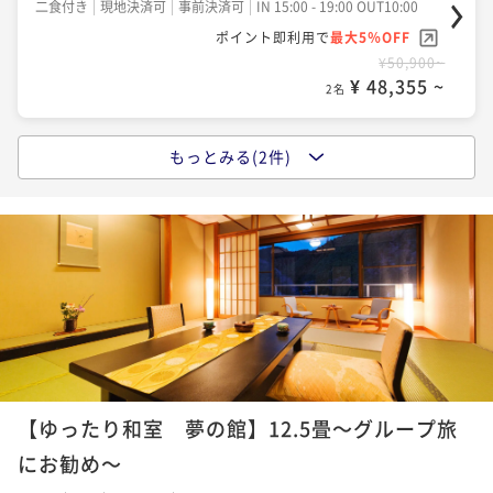
二食付き
現地決済可
事前決済可
IN 15:00 - 19:00 OUT10:00
ポイント即利用で
最大5％OFF
¥50,900~
¥ 48,355 ~
2名
もっとみる(2件)
【人気No．1 榊会席】“鉄板焼き”で楽しむ松阪牛！
三重のグルメを味わいたいならコレ
二食付き
現地決済可
事前決済可
IN 15:00 - 19:00 OUT10:00
ポイント即利用で
最大5％OFF
¥57,500~
¥ 54,625 ~
2名
夫婦旅 ～3大特典～＜夕食メインの和牛が松阪牛に無
料グレードUP！＞三重の魅力たっぷり
【ゆったり和室 夢の館】12.5畳～グループ旅
二食付き
現地決済可
事前決済可
IN 15:00 - 19:00 OUT10:00
にお勧め～
ポイント即利用で
最大5％OFF