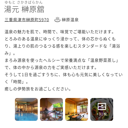
ゆもと さかきばらかん
湯元 榊原舘
三重県津市榊原町5970
榊原温泉
温泉の魅力を肌で、時間で、味覚でご堪能いただけます。

とろみのある温泉にゆっくり浸かって、体の芯からぬくも
り、湯上りの肌のつるつる感を楽しむスタンダードな「湯浴
み」。

まろみ源泉を使ったヘルシーで栄養満点な「温泉野菜蒸し」
で、体の中から源泉の力をご実感いただけます。

そうして1日を過ごすうちに、体も心も元気に美しくなってい
く「時間」。

癒しの伊勢旅をお過ごしください。
+31枚