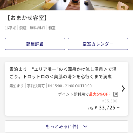
【おまかせ客室】
16平米
禁煙
無料Wi-Fi
和室
部屋詳細
空室カレンダー
素泊まり “エリア唯一”の＜源泉かけ流し温泉＞で湯
ごり。トロットロの＜美肌の湯＞を心行くまで満喫
素泊まり
事前決済可
IN 15:00 - 21:00 OUT10:00
ポイント即利用で
最大5％OFF
¥35,500~
¥ 33,725 ~
2名
もっとみる(1件)
1泊朝食付＜21時までインOK！＞当館自慢の“温泉