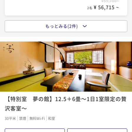
¥59,700~
¥ 56,715 ~
2名
もっとみる(2件)
【人気No．1 榊会席】“鉄板焼き”で楽しむ松阪牛！
三重のグルメを味わいたいならコレ
二食付き
現地決済可
事前決済可
IN 15:00 - 19:00 OUT10:00
ポイント即利用で
最大5％OFF
¥66,300~
¥ 62,985 ~
2名
夫婦旅 ～3大特典～＜夕食メインの和牛が松阪牛に無
1
2
料グレードUP！＞三重の魅力たっぷり
【特別室 夢の館】12.5＋6畳～1日1室限定の贅
二食付き
現地決済可
事前決済可
IN 15:00 - 19:00 OUT10:00
沢客室～
ポイント即利用で
最大5％OFF
30平米
禁煙
無料Wi-Fi
和室
¥66,300~
¥ 62,985 ~
2名