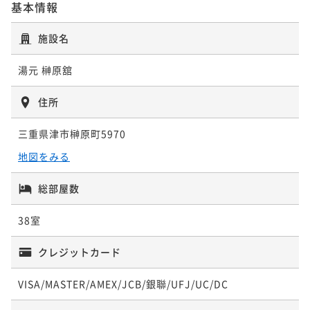
基本情報
夫婦旅 ～3大特典～＜夕食メインの和牛が松阪牛に無
施設名
料グレードUP！＞三重の魅力たっぷり
湯元 榊原舘
二食付き
現地決済可
事前決済可
IN 15:00 - 19:00 OUT10:00
ポイント即利用で
最大5％OFF
住所
¥77,300~
¥ 73,435 ~
2名
三重県津市榊原町5970
地図をみる
総部屋数
38室
クレジットカード
VISA/MASTER/AMEX/JCB/銀聯/UFJ/UC/DC