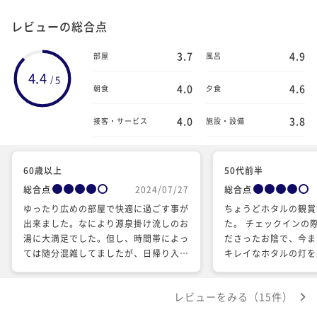
レビューの総合点
3.7
4.9
部屋
風呂
4.4
5
/
4.0
4.6
朝食
夕食
4.0
3.8
接客・サービス
施設・設備
60歳以上
50代前半
総合点
2024/07/27
総合点
ゆったり広めの部屋で快適に過ごす事が
ちょうどホタルの観賞
出来ました。なにより源泉掛け流しのお
た。 チェックインの
湯に大満足でした。但し、時間帯によっ
ださったお陰で、今ま
ては随分混雑してましたが、日帰り入浴
キレイなホタルの灯を
のお客さんかな️️、宿泊客優先の時間帯を
しぶりの家族旅行の素
増やして頂けたら、なお最高でした。食
です… 施設は古いですがおもてなしの
レビューをみる（15件）
事は改善の余地が有るように思いまし
心をとても感じました
た。暑い夏場には最高の温泉でした。有
お世話してくださった