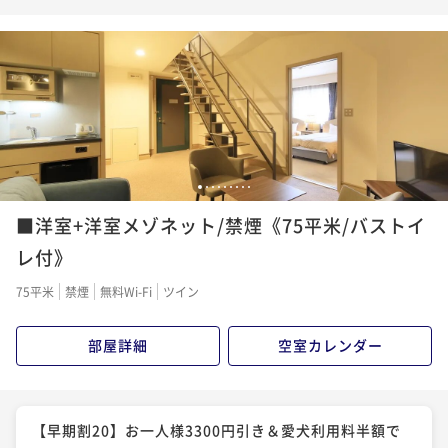
二食付き
現地決済可
事前決済可
IN 15:00 - 18:00 OUT10:00
った朝食付きプラン＜朝食付き＞
¥30,800~
ポイント即利用で
最大5％OFF
¥ 29,260 ~
2名
朝食付き
現地決済可
事前決済可
IN 15:00 - 21:00 OUT10:00
¥31,790~
ポイント即利用で
最大5％OFF
¥ 30,200 ~
2名
¥28,600~
【避暑旅セール】最大20％OFF！北軽井沢で当館最上
¥ 27,170 ~
2名
級コースを愛犬と堪能＜■特選コース＞
【夕食のみ】ワンちゃんと朝のおさんぽやゆっくりお
二食付き
現地決済可
事前決済可
IN 15:00 - 18:00 OUT10:00
休みになりたい方へ＜★基本コース＞
【夏旅行セール】最大15％OFF！当館人気No.1プラン
1
2
3
4
5
6
7
8
9
ポイント即利用で
最大5％OFF
夕食付き
現地決済可
事前決済可
IN 15:00 - 18:00 OUT10:00
をお得に楽しむ＜★基本コース＞
¥31,680~
■洋室+洋室メゾネット/禁煙《75平米/バストイ
ポイント即利用で
最大5％OFF
¥ 30,096 ~
2名
二食付き
現地決済可
事前決済可
IN 15:00 - 18:00 OUT10:00
レ付》
¥33,000~
ポイント即利用で
最大5％OFF
¥ 31,350 ~
2名
75平米
禁煙
無料Wi-Fi
ツイン
¥37,400~
【早期割30】人気の日程も早めの予約でお得に！／特
¥ 35,530 ~
2名
別価格＆ワンちゃん利用料半額＜■特選コース＞
部屋詳細
空室カレンダー
【ライトプラン】気軽にハーフアウトドアを愉しむカ
二食付き
現地決済可
事前決済可
IN 15:00 - 18:00 OUT10:00
ジュアルステイ＜▼ライトコース＞
【早期割20】お一人様3300円引き＆愛犬利用料半額で
ポイント即利用で
最大5％OFF
二食付き
現地決済可
事前決済可
IN 15:00 - 18:00 OUT10:00
お得な旅行＜★基本コース＞
¥33,000~
【早期割20】お一人様3300円引き＆愛犬利用料半額で
ポイント即利用で
最大5％OFF
¥ 31,350 ~
2名
二食付き
現地決済可
事前決済可
IN 15:00 - 18:00 OUT10:00