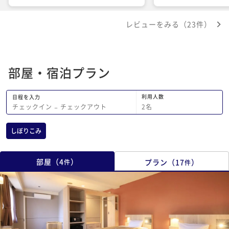
場は広めだったので良
外、屋内ドッグランや
レビューをみる（23件）
ニティ含む)が充実し
ました。 スタッフも
てくださるの安心して
部屋・宿泊プラン
利用人数
日程を入力
2
名
チェックイン
−
チェックアウト
しぼりこみ
部屋
（
4
）
プラン
（
17
）
件
件