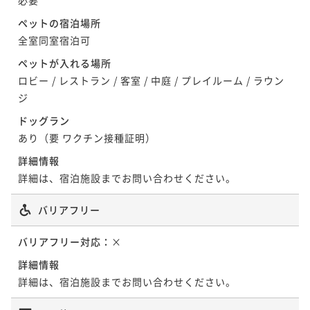
【直前割×特選コース】直前予約で最上級プランをお
ポイント即利用で
最大5％OFF
二食付き
現地決済可
事前決済可
IN 15:00 - 18:00 OUT10:00
ペットの宿泊場所
得に愉しむ＜■特選コース＞
¥50,600~
【愛犬×記念日】ワンちゃんケーキ＆記念写真付きお
全室同室宿泊可
ポイント即利用で
最大5％OFF
¥ 48,070 ~
2名
二食付き
現地決済可
事前決済可
IN 15:00 - 18:00 OUT10:00
祝いプラン＜★基本コース＞
¥39,600~
ペットが入れる場所
ポイント即利用で
最大5％OFF
¥ 37,620 ~
2名
二食付き
現地決済可
事前決済可
IN 15:00 - 18:00 OUT10:00
ロビー
/
レストラン
/
客室
/
中庭
/
プレイルーム
/
ラウン
¥46,200~
ポイント即利用で
最大5％OFF
¥ 43,890 ~
ジ
2名
¥44,000~
ドッグラン
【特選プラン】当館最上級のお食事と温泉で贅沢な時
¥ 41,800 ~
2名
あり（要 ワクチン接種証明）
間を過ごす＜■特選コース＞
【愛犬×記念日】ワンちゃんケーキ＆記念写真付きお
詳細情報
二食付き
現地決済可
事前決済可
IN 15:00 - 18:00 OUT10:00
祝いプラン＜★基本コース＞
【特選プラン】当館最上級のお食事と温泉で贅沢な時
詳細は、宿泊施設までお問い合わせください。
ポイント即利用で
最大5％OFF
二食付き
現地決済可
事前決済可
IN 15:00 - 18:00 OUT10:00
間を過ごす＜■特選コース＞
¥41,800~
ポイント即利用で
最大5％OFF
バリアフリー
¥ 39,710 ~
2名
二食付き
現地決済可
事前決済可
IN 15:00 - 18:00 OUT10:00
¥46,200~
ポイント即利用で
最大5％OFF
¥ 43,890 ~
バリアフリー対応：
×
2名
¥46,200~
【お盆×直前割】≪8/8-8/15限定≫直前のご予約でお
¥ 43,890 ~
詳細情報
2名
得に／愛犬と避暑地で満喫＜〇お盆限定＞
詳細は、宿泊施設までお問い合わせください。
【特選プラン】当館最上級のお食事と温泉で贅沢な時
二食付き
事前決済可
IN 15:00 - 18:00 OUT10:00
間を過ごす＜■特選コース＞