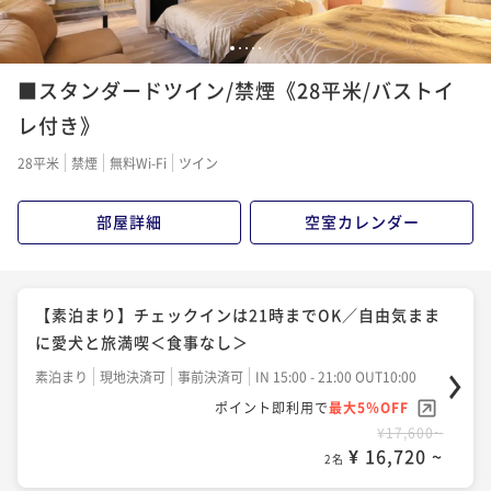
1
2
3
4
5
■スタンダードツイン/禁煙《28平米/バストイ
レ付き》
28平米
禁煙
無料Wi-Fi
ツイン
部屋詳細
空室カレンダー
【素泊まり】チェックインは21時までOK／自由気まま
に愛犬と旅満喫＜食事なし＞
素泊まり
現地決済可
事前決済可
IN 15:00 - 21:00 OUT10:00
ポイント即利用で
最大5％OFF
¥17,600~
¥ 16,720 ~
2名