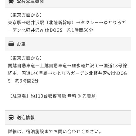
公共交通機関
【東京方面から】

東京駅→軽井沢駅（北陸新幹線）→タクシー→ゆとりろガ
ーデン北軽井沢withDOGS　約1時間50分
お車
【東京方面から】

関越自動車道―上越自動車道→碓氷軽井沢IC→国道18号線
経由、国道146号線→ゆとりろガーデン北軽井沢withDOG
S　約3時間2分

【駐車場】約110台収容可能 無料 ※先着順

送迎情報
詳細は、宿泊施設までお問い合わせください。