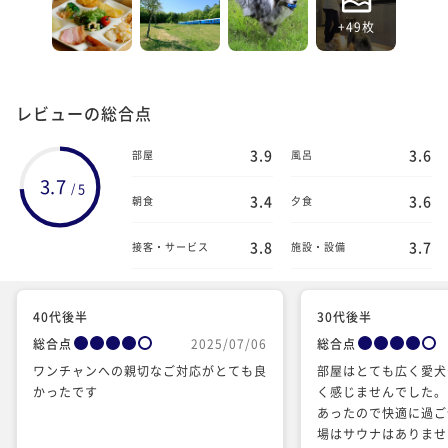
+49枚
レビューの総合点
3.9
3.6
部屋
風呂
3.7
5
/
3.4
3.6
朝食
夕食
3.8
3.7
接客・サービス
施設・設備
40代後半
30代後半
総合点
2025/07/06
総合点
ワンチャンへの親切なご対応がとても良
部屋はとても広く愛犬
かったです
く感じませんでした。
あったので快適に過ご
場はサウナはありませ