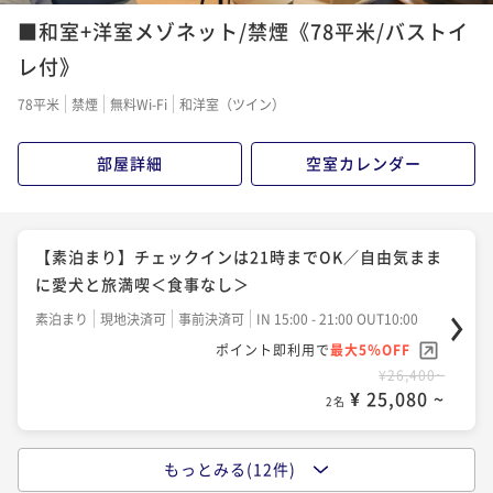
二食付き
現地決済可
事前決済可
IN 15:00 - 18:00 OUT10:00
こだわりの洋朝食を満喫＜朝食付き＞
■和室+洋室メゾネット/禁煙《78平米/バストイ
ポイント即利用で
最大5％OFF
朝食付き
現地決済可
事前決済可
IN 15:00 - 21:00 OUT10:00
レ付》
¥30,800~
ポイント即利用で
最大5％OFF
¥ 29,260 ~
2名
78平米
禁煙
無料Wi-Fi
和洋室（ツイン）
¥30,800~
¥ 29,260 ~
2名
部屋詳細
空室カレンダー
【夕食のみ】ワンちゃんと朝のおさんぽやゆっくりお
休みになりたい方へ＜★基本コース＞
【早期割20】お一人様3300円引き＆愛犬利用料半額で
夕食付き
現地決済可
事前決済可
IN 15:00 - 18:00 OUT10:00
お得な旅行＜★基本コース＞
【素泊まり】チェックインは21時までOK／自由気まま
ポイント即利用で
最大5％OFF
二食付き
現地決済可
事前決済可
IN 15:00 - 18:00 OUT10:00
に愛犬と旅満喫＜食事なし＞
¥30,800~
ポイント即利用で
最大5％OFF
¥ 29,260 ~
2名
素泊まり
現地決済可
事前決済可
IN 15:00 - 21:00 OUT10:00
¥30,800~
ポイント即利用で
最大5％OFF
¥ 29,260 ~
2名
¥26,400~
【シニア犬旅応援】お食事無料UPグレード＆シニア犬
¥ 25,080 ~
2名
利用料無料！＜★基本コース＞
【夏旅行セール】最大15％OFF！当館人気No.1プラン
二食付き
現地決済可
事前決済可
IN 15:00 - 18:00 OUT10:00
をお得に楽しむ＜★基本コース＞
もっとみる(12件)
【朝食付き】21時までチェックインOK／高原野菜を使
ポイント即利用で
最大5％OFF