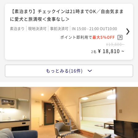
お得な旅行＜★基本コース＞
【素泊まり】チェックインは21時までOK／自由気まま
二食付き
現地決済可
事前決済可
IN 15:00 - 18:00 OUT10:00
に愛犬と旅満喫＜食事なし＞
ポイント即利用で
最大5％OFF
素泊まり
現地決済可
事前決済可
IN 15:00 - 21:00 OUT10:00
¥28,600~
ポイント即利用で
最大5％OFF
¥ 27,170 ~
2名
¥19,800~
¥ 18,810 ~
2名
【夏旅行セール】最大15％OFF！当館人気No.1プラン
をお得に楽しむ＜★基本コース＞
もっとみる(16件)
【朝食付き】21時までチェックインOK／高原野菜を使
二食付き
現地決済可
事前決済可
IN 15:00 - 18:00 OUT10:00
った朝食付きプラン＜朝食付き＞
ポイント即利用で
最大5％OFF
朝食付き
現地決済可
事前決済可
IN 15:00 - 21:00 OUT10:00
¥29,920~
ポイント即利用で
最大5％OFF
¥ 28,424 ~
2名
¥22,000~
¥ 20,900 ~
2名
【ライトプラン】気軽にハーフアウトドアを愉しむカ
ジュアルステイ＜▼ライトコース＞
【朝食付×ワンちゃん利用料無料】愛犬連れ旅応援！
1
2
3
4
5
6
7
8
9
10