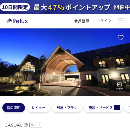
会員登録
ログイン
49
枚
1
2
3
4
5
宿の説明
レビュー
部屋・プラン
施設・サービス
リゾート