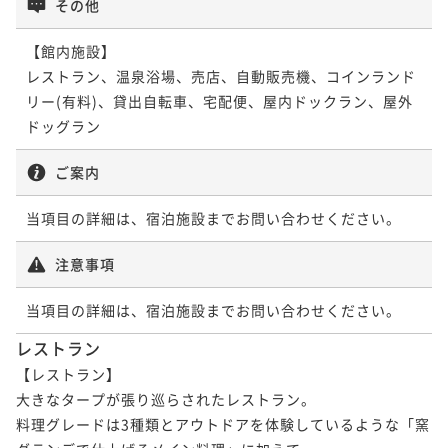
その他
ポイント即利用で
最大5％OFF
二食付き
現地決済可
事前決済可
IN 15:00 - 18:00 OUT10:00
¥46,200~
【館内施設】

ポイント即利用で
最大5％OFF
¥ 43,890 ~
2名
レストラン、温泉浴場、売店、自動販売機、コインランド
¥48,400~
¥ 45,980 ~
リー(有料)、貸出自転車、宅配便、屋内ドックラン、屋外
2名
ドッグラン
【お盆限定プラン】≪8/8-8/15限定≫夏本番！愛犬と
避暑地の自然を満喫＜〇お盆限定＞
ご案内
二食付き
事前決済可
IN 15:00 - 18:00 OUT10:00
当項目の詳細は、宿泊施設までお問い合わせください。
ポイント即利用で
最大5％OFF
¥52,800~
¥ 50,160 ~
注意事項
2名
当項目の詳細は、宿泊施設までお問い合わせください。
レストラン
【レストラン】

大きなタープが張り巡らされたレストラン。

料理グレードは3種類とアウトドアを体験しているような「窯