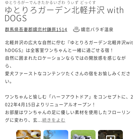
ゆとりろがーでんきたかるいざわ うぃず どっぐす
ゆとりろガーデン北軽井沢 with
DOGS
群馬県吾妻郡嬬恋村鎌原1514
嬬恋バラギ温泉
北軽井沢の広大な自然に佇む『ゆとりろガーデン北軽井沢wit
hDOGS』は全客室ワンちゃんと一緒に過ごせる宿！

自然に囲まれたロケーションならではの開放感を感じなが
ら、

愛犬ファーストなコンテンツたくさんの宿をお愉しみくださ
い。

ワンちゃんと愉しむ「ハーフアウトドア」をコンセプトに、2
022年4月15日よりリニューアルオープン！

お部屋はワンちゃんの足に優しい素材を使用したフローリン
グに変わり、玄...
続きをよむ