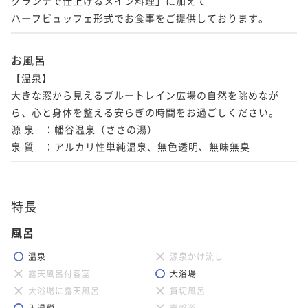
グランデで仕上げるメイン料理」に加えて

ハーフビュッフェ形式でお食事をご提供しております。
お風呂
【温泉】

大きな窓から見えるブルートレイン広場の自然を眺めなが
ら、心と身体を整える安らぎの時間をお過ごしください。

源 泉	：幡谷温泉（ささの湯）

特長
風呂
温泉
源泉かけ流し
露天風呂付客室
大浴場
大浴場に露天風呂
貸切風呂
入湯税
岩盤浴