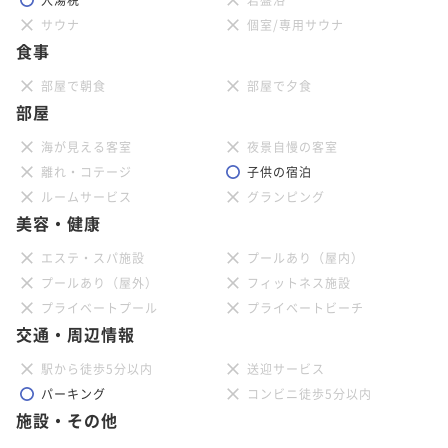
サウナ
個室/専用サウナ
食事
部屋で朝食
部屋で夕食
部屋
海が見える客室
夜景自慢の客室
離れ・コテージ
子供の宿泊
ルームサービス
グランピング
美容・健康
エステ・スパ施設
プールあり（屋内）
プールあり（屋外）
フィットネス施設
プライベートプール
プライベートビーチ
交通・周辺情報
駅から徒歩5分以内
送迎サービス
パーキング
コンビニ徒歩5分以内
施設・その他