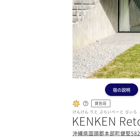
宿の説明
貸別荘
けんけん りと ぷらいべーと ゔぃら
KENKEN Reto 
沖縄県国頭郡本部町健堅58