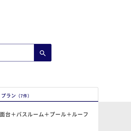
プラン
（
7
件
）
+独立洗面台＋バスルーム＋プール＋ルーフ