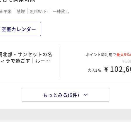
BBQ食材1回・ビールソフ
ポイント即利用で
最大5％
｜ルーフトップ・プライ
¥23
66平米
禁煙
無料Wi-Fi
一棟貸し
¥ 219,4
大人2名
空室カレンダー
BBQ食材1回・ビールソフ
ポイント即利用で
最大5％
｜ルーフトップ・プライ
¥28
沖縄北部・サンセットの名
ポイント即利用で
¥ 273,6
最大5％
大人2名
ヴィラで過ごす｜ルーフ
¥10
イ
¥ 102,6
大人2名
BBQ食材1回・ビールソフ
ポイント即利用で
最大5％
｜ルーフトップ・プライ
¥33
もっとみる(6件)
沖縄北部・サンセットの名
ポイント即利用で
¥ 318,2
最大5％
大人2名
ヴィラで過ごす｜ルーフ
¥19
イ
¥ 184,3
大人2名
BBQ食材1回・ビールソフ
ポイント即利用で
最大5％