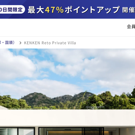
会
部・国頭）
KENKEN Reto Private Villa