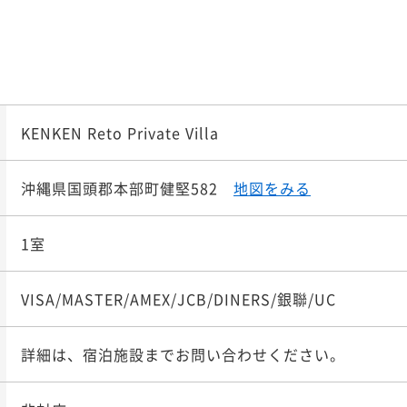
｜ルーフトップ・プライ
¥34
BBQ食材1回・ビールソフ
ポイント即利用で
¥ 324,9
最大5％
大人2名
｜ルーフトップ・プライ
¥26
¥ 247,9
大人2名
上】BBQ食材1回・ビール
ポイント即利用で
最大5％
KENKEN Reto Private Villa
特典｜ルーフトップ・プ
¥36
BBQ食材1回・ビールソフ
ポイント即利用で
¥ 345,8
最大5％
大人2名
｜ルーフトップ・プライ
¥32
沖縄県国頭郡本部町健堅582
地図をみる
¥ 311,6
大人2名
1室
BBQ食材1回・ビールソフ
ポイント即利用で
最大5％
VISA/MASTER/AMEX/JCB/DINERS/銀聯/UC
｜ルーフトップ・プライ
¥38
¥ 365,7
大人2名
詳細は、宿泊施設までお問い合わせください。