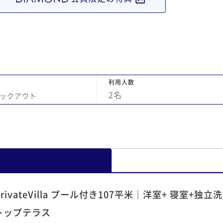
利用人数
2
名
ックアウト
PrivateVilla プール付き107平米｜洋室+ 寝室
トップテラス