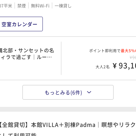
07平米
禁煙
無料Wi-Fi
一棟貸し
空室カレンダー
沖縄北部・サンセットの名
ポイント即利用で
最大5％
ヴィラで過ごす｜ルーフ
¥9
イ
¥ 93,1
大人2名
もっとみる(6件)
沖縄北部・サンセットの名
ポイント即利用で
最大5％
ヴィラで過ごす｜ルーフ
¥17
イ
¥ 165,3
大人2名
【全館貸切】本館VILLA＋別棟Padma｜瞑想やリ
として利用可能