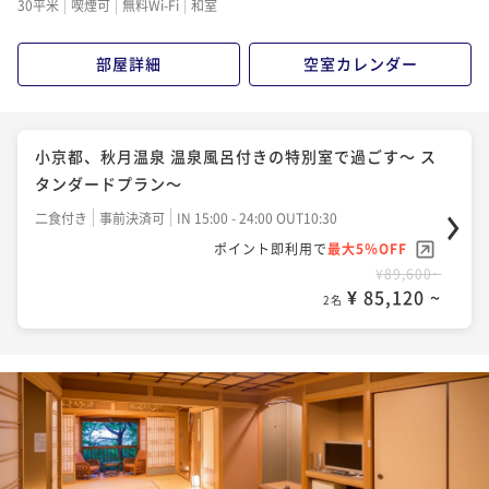
30平米
喫煙可
無料Wi-Fi
和室
部屋詳細
空室カレンダー
小京都、秋月温泉 温泉風呂付きの特別室で過ごす～ ス
タンダードプラン～
二食付き
事前決済可
IN 15:00 - 24:00 OUT10:30
ポイント即利用で
最大5％OFF
¥89,600~
¥ 85,120 ~
2名