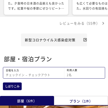
た。夕食時の日本酒の品揃えも良かった
も広くて必要なものは
です。紅葉や桜の季節にぜひリピートし
た。水回りの有田焼も
たいです。
味わえました、お風呂
良く気持ち良く入れま
レビューをみる（55件）
伺ったため、食べられ
や椅子の用意など大変
き本当に助かりました
大変美味しく、量が多
新型コロナウイルス感染症対策
かったです。 家族の
利用したいお宿です。
部屋・宿泊プラン
利用人数
日程を入力
2
名
チェックイン
−
チェックアウト
しぼりこみ
部屋
（
6
）
プラン
（
1
）
件
件