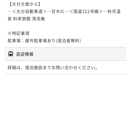
【大分方面から】

・＜大分自動車道＞―甘木IC―＜国道322号線＞―秋月温
泉 料亭旅館 清流庵

※特記事項

駐車場：屋外駐車場あり(宿泊者無料)
送迎情報
詳細は、宿泊施設までお問い合わせください。