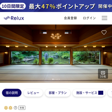
会員登録
ログイン
30
枚
1
2
3
4
5
宿の説明
レビュー
部屋・プラン
施設・サービス
旅館