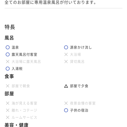
全てのお部屋に専用温泉風呂が付いております。
特長
風呂
温泉
源泉かけ流し
露天風呂付客室
大浴場
大浴場に露天風呂
貸切風呂
入湯税
食事
部屋で朝食
部屋で夕食
部屋
海が見える客室
夜景自慢の客室
離れ・コテージ
子供の宿泊
ルームサービス
美容・健康