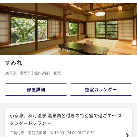
1
2
すみれ
30平米
喫煙可
無料Wi-Fi
和室
部屋詳細
空室カレンダー
小京都、秋月温泉 温泉風呂付きの特別室で過ごす～ ス
タンダードプラン～
二食付き
事前決済可
IN 15:00 - 24:00 OUT10:30