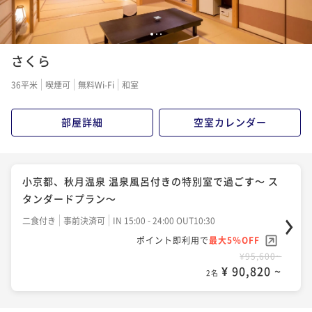
1
2
3
さくら
36平米
喫煙可
無料Wi-Fi
和室
部屋詳細
空室カレンダー
小京都、秋月温泉 温泉風呂付きの特別室で過ごす～ ス
タンダードプラン～
二食付き
事前決済可
IN 15:00 - 24:00 OUT10:30
ポイント即利用で
最大5％OFF
¥95,600~
¥ 90,820 ~
2名