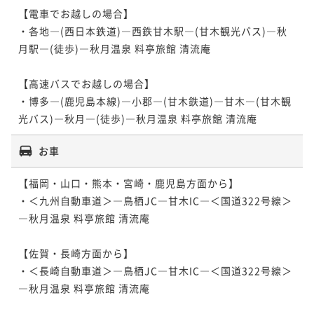
【電車でお越しの場合】

・各地―(西日本鉄道)―西鉄甘木駅―(甘木観光バス)―秋
月駅―(徒歩)―秋月温泉 料亭旅館 清流庵

【高速バスでお越しの場合】

・博多―(鹿児島本線)―小郡―(甘木鉄道)―甘木―(甘木観
お車
【福岡・山口・熊本・宮崎・鹿児島方面から】

・＜九州自動車道＞―鳥栖JC―甘木IC―＜国道322号線＞
―秋月温泉 料亭旅館 清流庵

【佐賀・長崎方面から】

・＜長崎自動車道＞―鳥栖JC―甘木IC―＜国道322号線＞
―秋月温泉 料亭旅館 清流庵
