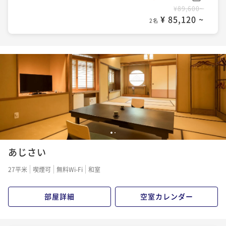
¥89,600~
¥ 85,120 ~
2名
1
2
あじさい
27平米
喫煙可
無料Wi-Fi
和室
部屋詳細
空室カレンダー