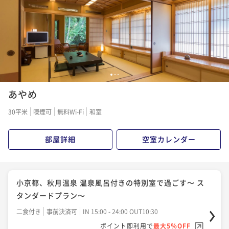
1
2
3
あやめ
30平米
喫煙可
無料Wi-Fi
和室
部屋詳細
空室カレンダー
小京都、秋月温泉 温泉風呂付きの特別室で過ごす～ ス
タンダードプラン～
二食付き
事前決済可
IN 15:00 - 24:00 OUT10:30
ポイント即利用で
最大5％OFF