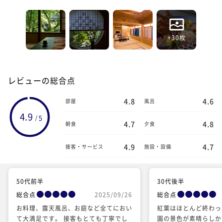
+30枚
レビューの総合点
4.8
4.6
部屋
風呂
4.9
5
/
4.7
4.8
朝食
夕食
4.9
4.7
接客・サービス
施設・設備
50代前半
30代後半
総合点
2025/09/26
総合点
お料理、露天風呂、お庭など全てにおい
紅葉はほとんど終わっ
て大満足です。 接客もとても丁寧でし
園の景色が素晴らしか