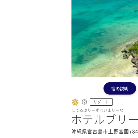
宿の説明
リゾート
ほてるぶりーずべいまりーな
ホテルブリ
沖縄県宮古島市上野宮国784