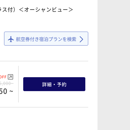
ラス付）＜オーシャンビュー＞
OFF
6,600~
詳細・予約
航空券付き宿泊プランを検索
08 ~
OFF
OFF
8,200~
詳細・予約
5,000~
詳細・予約
26 ~
50 ~
OFF
OFF
0,000~
詳細・予約
6,000~