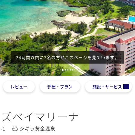
24時間以内に2名の方がこのページを見ています。
1
2
3
4
5
レビュー
部屋・プラン
施設・サービス
ーズベイマリーナ
-1
シギラ黄金温泉