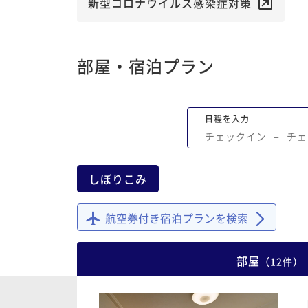
もいつ宿泊するかも聞かれずに、「大丈
新型コロナウイルス感染症対策
すよー」と言われた。それで金額変わっ
り、サービスが変わったりしてたらどう
んだろうか ・チェックイン時に、紙ある
部屋・宿泊プラン
読んどいて、みたいな感じでした。説明
くれないんだ ・プールが付いてるのに有
った。付いてるのに有料って。。他の近
日程を入力
施設の人達は使うの無料らしいのだが、
チェックイン
−
チェ
か違和感 ・朝食は、時間コントロール出
ないのか、エントランスで待ってる人が
いるし、レストラン内でもガチャガチャ
しぼりこみ
なんか居づらい ・受付の方に、まだ開い
ホテル内の店を確認したところ、どこが
航空券付き宿泊プランを検索
てるか分からない様子で他のスタッフに
に行ったが、その人も分からないみたい
しばらく待たされた後に紹介してもらっ
部屋
（
12
件
）
が、ホテル内の事なのに知らない人多すぎ
上記で紹介してもらった店に行ったら、