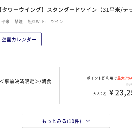
【タワーウイング】スタンダードツイン（31平米/テ
1平米
禁煙
無料Wi-Fi
ツイン
ポイント即利用で
最大12％
南国リゾートステイ～ポ
¥2
空室カレンダー
¥ 23,4
大人2名
00 OUT11:00
ポイント即利用で
最大7％
ご朝食は和洋琉約50種
ポイント即利用で
最大7％
＜事前決済限定＞/朝食
¥2
¥2
¥ 26,2
¥ 23,2
大人2名
大人2名
00 OUT11:00
もっとみる(10件)
ポイント即利用で
最大7％
ンやショッピングを楽し
ポイント即利用で
最大7％
約早取りプラン＜事前決
¥3
¥2