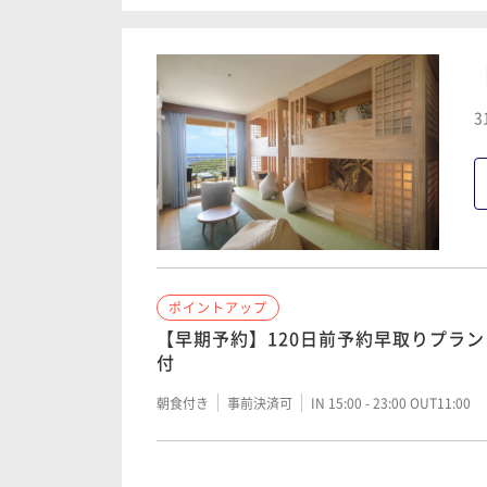
む宮古島ステイ/朝食付
済限定＞/朝食付
朝食付き
現地決済可
事前決済可
IN 15:00 - 23:
朝食付き
事前決済可
IN 15:00 - 23:00 OUT11:00
3
ポイントアップ
ポイントアップ
【シギラ黄金温泉入館券付】サウナ・
【宿の日】～宮古ブルーに癒される、
然温泉でのんびり/朝食付
イント5％UPプラン/朝食付
朝食付き
現地決済可
事前決済可
IN 15:00 - 23:
朝食付き
現地決済可
事前決済可
IN 15:00 - 23:
ポイントアップ
ポイントアップ
ポイントアップ
【早期予約】90日前予約早取りプラン＜
【ベストレート】直前までご予約可能！
【早期予約】120日前予約早取りプラン
類が並ぶ島食材ブッフェ/朝食付
付
二食付き
事前決済可
IN 15:00 - 18:00 OUT11:00
朝食付き
現地決済可
事前決済可
IN 15:00 - 23:
朝食付き
事前決済可
IN 15:00 - 23:00 OUT11:00
ポイントアップ
ポイントアップ
【2食付】ライブキッチンや季節の味覚
ポイントアップ