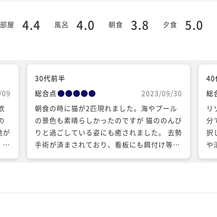
4.4
4.0
3.8
5.0
部屋
風呂
朝食
夕食
30代前半
4
/09
総合点
2023/09/30
総
飲
朝食の時に猫が2匹現れました。海やプール
リ
の
の景色も素晴らしかったのですが 猫ののんび
分
地が
りと過ごしている姿にも癒されました。 去勢
択
 ・
手術が済まされており、看板にも餌付け等し
や
ないよう注意喚起が貼られていたため ちゃん
ス
たの
と管理されているんだなぁと感じました。 猫
あ
た。
も人には近づいてきますが、テーブルの上の
話で
朝食のトレーに近づく事は無くて しっかりし
名前
てるなぁと感心しました。 朝食時にしか猫は