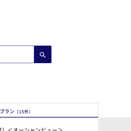
プラン
（
15
件
）
付）＜オーシャンビュー＞