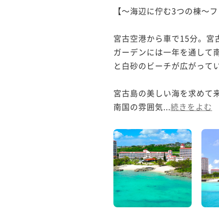
【～海辺に佇む3つの棟～フ
宮古空港から車で15分。宮
ガーデンには一年を通して
と白砂のビーチが広がってい
宮古島の美しい海を求めて来
南国の雰囲気...
続きをよむ