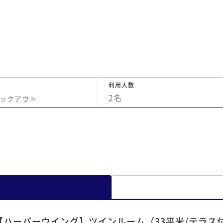
夫で
みなかったのですが、とても綺麗な猫だった
た
ので猫好きの友人におすすめしたいなと思い
する
ました。
から
して
料だ
くの
利用人数
なん
2
名
ックアウト
来て
大勢
で、
てる
開い
聞き
で、
た
 ・
慌た
【ハーバーウイング】ツインルーム（33平米/テラス