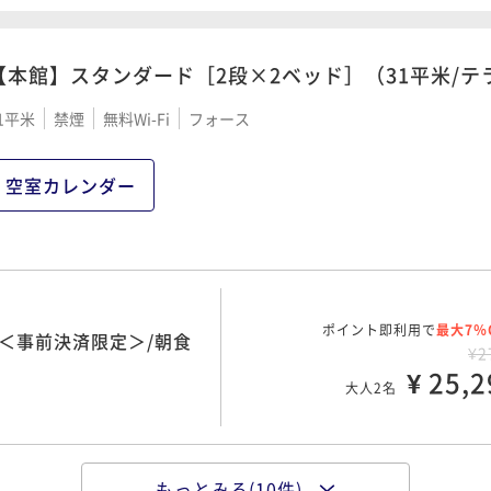
¥ 27,9
¥ 24,1
大人2名
大人2名
00 OUT11:00
【本館】スタンダード［2段×2ベッド］（31平米/テ
1平米
禁煙
無料Wi-Fi
フォース
ポイント即利用で
最大7％
露天風呂完備！南国の天
ポイント即利用で
最大12％
南国リゾートステイ～ポ
¥3
¥2
空室カレンダー
¥ 28,5
¥ 25,5
大人2名
大人2名
00 OUT11:00
00 OUT11:00
ポイント即利用で
最大7％
ポイント即利用で
最大7％
事前決済限定＞/2食付
¥3
ご朝食は和洋琉約50種
ポイント即利用で
最大7％
＜事前決済限定＞/朝食
¥3
¥ 34,4
¥2
大人2名
¥ 28,4
¥ 25,2
大人2名
大人2名
00 OUT11:00
ポイント即利用で
最大7％
、沖縄料理も楽しむディ
もっとみる(10件)