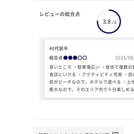
レビューの総合点
3.8
5
/
40代前半
総合点
2025/08
良いところ ・駐車場広い ・徒歩で複数の
食店にいける ・アクティビティ充実 ・目
前がビーチなので、ホテルで遊べる ・土
膨大なので、そのエリア内で十分楽しめる
宿泊代もあそこのエリアにしては安価 悪いと
ころ ・エントランスで荷物を出してくれ
はいいが、室内のソファに放置されてい
盗難にあったらどうするんだろうか ・電
少しチェックイン遅れる旨を伝えたら、