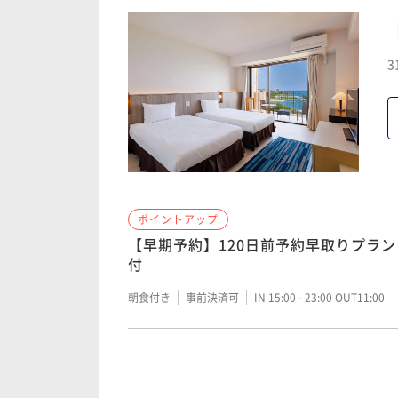
朝食付き
事前決済可
IN 15:00 - 23:00 OUT11:00
3
ポイントアップ
【宿の日】～宮古ブルーに癒される、
イント5％UPプラン/朝食付
朝食付き
現地決済可
事前決済可
IN 15:00 - 23:
ポイントアップ
ポイントアップ
【ベストレート】直前までご予約可能！
【早期予約】120日前予約早取りプラン
類が並ぶ島食材ブッフェ/朝食付
付
朝食付き
現地決済可
事前決済可
IN 15:00 - 23:
朝食付き
事前決済可
IN 15:00 - 23:00 OUT11:00
ポイントアップ
ポイントアップ
【リゾート利用券付】お得にレストラ
「割引プラン」【早期予約】90日前予