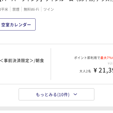
てい
上
3平米
禁煙
無料Wi-Fi
ツイン
りか
空室カレンダー
ポイント即利用で
最大7％
＜事前決済限定＞/朝食
¥2
¥ 21,3
大人2名
もっとみる(10件)
ポイント即利用で
最大7％
約早取りプラン＜事前決
¥2
¥ 22,1
大人2名