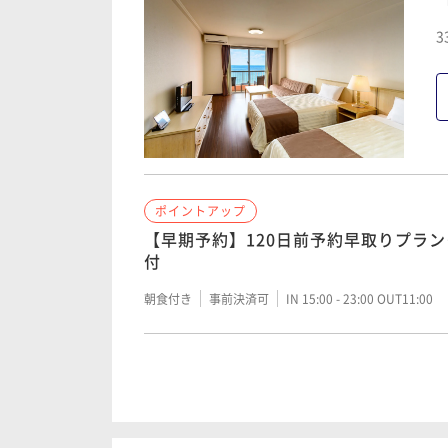
だしく閉め作業していて、ライトも落ち
た。オープン中で、まだ閉店まで1時間以
3
あるのにそれはおかしいのではないか 金額と
サービスは合わないが、立地と施設はあ
な。 総合的に見て、3かな。
ポイントアップ
【早期予約】120日前予約早取りプラン
付
朝食付き
事前決済可
IN 15:00 - 23:00 OUT11:00
ポイントアップ
「割引プラン」【早期予約】90日前予
済限定＞/朝食付