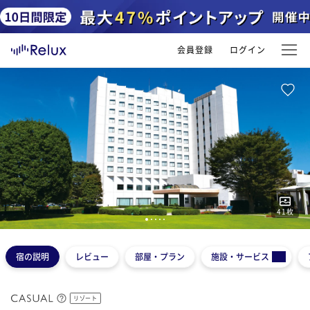
会員登録
ログイン
41
枚
1
2
3
4
5
宿の説明
レビュー
部屋・プラン
施設・サービス
リゾート