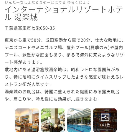
いんたーなしょなるりぞーとほてる ゆらくじょう
インターナショナルリゾートホテ
ル 湯楽城
千葉県富里市七栄650-35
東京から車で50分、成田空港から車で20分、壮大な敷地に、
テニスコートやミニゴルフ場、屋外プール(夏季のみ)や屋内
プール、緑豊かな庭園もあり、まるで海外に来たようなリゾ
ート感があります。

敷地内にある温浴施設湯楽城は、昭和レトロな雰囲気があ
り、特に昭和にタイムスリップしたような感覚が味わえるレ
ストラン街が人気です！

湯楽城のお風呂は、綺麗に整えられた庭園にある露天風呂
や、肩こりや、冷え性にも効果が...
続きをよむ
+41枚