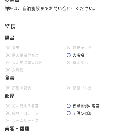
詳細は、宿泊施設までお問い合わせください。
特長
風呂
温泉
源泉かけ流し
露天風呂付客室
大浴場
大浴場に露天風呂
貸切風呂
入湯税
食事
部屋で朝食
部屋で夕食
部屋
海が見える客室
夜景自慢の客室
離れ・コテージ
子供の宿泊
ルームサービス
美容・健康