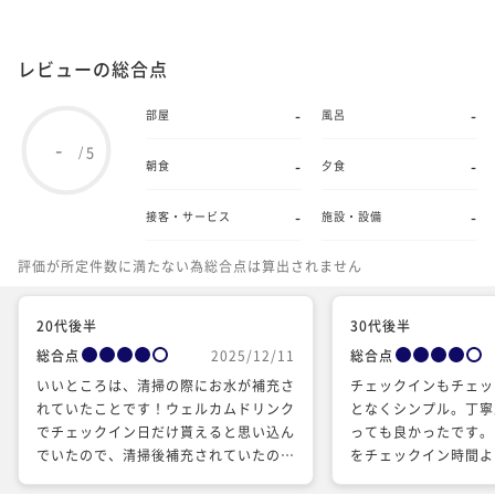
レビューの総合点
-
-
部屋
風呂
-
5
/
-
-
朝食
夕食
-
-
接客・サービス
施設・設備
評価が所定件数に満たない為総合点は算出されません
20代後半
30代後半
総合点
2025/12/11
総合点
いいところは、清掃の際にお水が補充さ
チェックインもチェッ
れていたことです！ウェルカムドリンク
となくシンプル。丁寧
でチェックイン日だけ貰えると思い込ん
っても良かったです。
でいたので、清掃後補充されていたのを
をチェックイン時間よ
みて嬉しかったです！ 残念だったのは
でき、部屋も準備が出