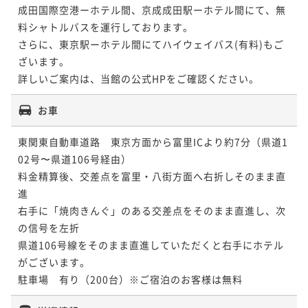
成田国際空港ーホテル間、京成成田駅ーホテル間にて、無
料シャトルバスを運行しております。

さらに、東京駅ーホテル間にてハイウェイバス(有料)もご
ざいます。

詳しいご案内は、当館の公式HPをご確認ください。
お車
東関東自動車道路　東京方面から富里ICより約7分（県道1
02号〜県道106号経由）

料金精算後、交差点を富里・八街方面へ右折しそのまま直
進

右手に「焼肉きんぐ」のある交差点をそのまま直進し、次
の信号を左折

県道106号線をそのまま直進していただくと右手にホテル
がございます。

駐車場　有り（200台）※ご宿泊のお客様は無料