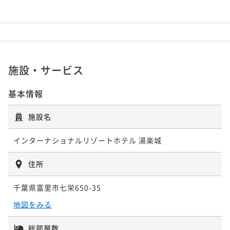
さえて浴びてたものの、頭や身体を洗う
ことができなく断念。その後試行錯誤し
ているうちに、ぬるめの、体温くらいの
温度だとシャワーで固定することができ
ることに気づき、ぬるめで使用しまし
た。説明もなく、温度を調節しないとシ
施設・サービス
ャワーで固定できないことに気づくまで
ものすごい時間がかかりました。。。今
基本情報
まで色々なホテルに泊まりましたが、こ
んな仕様の蛇口は初めてだったので戸惑
施設名
いました。 ホテルのお値段が安く、成
田空港(無料)と東京駅間(有料)で送迎バ
インターナショナルリゾートホテル 湯楽城
スが出てることで選びましたが、バスの
時刻が少ししかないことや、送迎がもの
すごい遅かったり、結局東京駅までのバ
住所
スでも時間や交通費がかかるのに、さら
にそこから目的地までの交通費と時間が
千葉県富里市七栄650-35
かかることや、お部屋の上記に書いた状
地図をみる
態だったことなども込みで考えたら、何
を優先するかで泊まるところを選ばない
と時間とお金を無駄にすると、今回は良
総部屋数