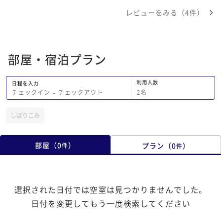
お部屋です。まずは夜チェックインして
り難かったです。湯楽
レビューをみる（4件）
すぐ気づいたのが、なぜか部屋にてんと
いましたが、ショー(
う虫が大量発生していたことです。チェ
音量が大きくて激しく
ックインしたばかりで電気もつけたばか
程遠い空間でそこは残
り、窓も閉まっていたのにどこから来る
きれいでした。明け方
部屋・宿泊プラン
のか何匹も増えてきて、、とりあえず外
が非常にうるさかった
に逃しましたが、その後も何度も何度も
閉めや会話が聞こえ寝
どこからか入ってきて、エンドレスでし
利用人数
日程を入力
た。害がないにしても部屋の中を飛び回
2
名
チェックイン
−
チェックアウト
るのですごい不快でした。また、部屋の
空調が弱いのか、隙間風がどこかあった
しぼりこみ
のかカーテンを閉めていてもHighのボ
タンを押していても暖かさを感じず、も
のすごく寒かったです。。。 あとはお
部屋
（
0
）
プラン
（
0
）
件
件
部屋のシャワーですが、水が出る蛇口の
仕様が初めてのものでした。というの
も、シャワーか、湯船にお湯を溜める方
か選べる、ひねる調節するところがシャ
選択された日付では空室は見つかりませんでした。
ワーの方で固定できず、手を離したらす
ぐシャワーから湯船に切り替わってしま
日付を変更してもう一度検索してください
って結構大変でした。熱めのシャワーが
好きだったので最初は捻ったまま手で押