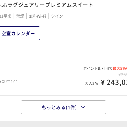
ふふラグジュアリープレミアムスイート
01平米
禁煙
無料Wi-Fi
ツイン
ポイント即利用で
最大5％
¥21
¥ 200,6
00 OUT11:00
大人2名
空室カレンダー
ポイント即利用で
最大5％
0：30
¥22
ポイント即利用で
¥ 211,0
最大5％
00 OUT11:00
大人2名
¥25
¥ 243,0
00 OUT11:00
大人2名
ポイント即利用で
最大5％
¥22
もっとみる(4件)
ポイント即利用で
¥ 211,0
最大5％
00 OUT11:00
大人2名
¥26
¥ 253,4
00 OUT11:00
大人2名