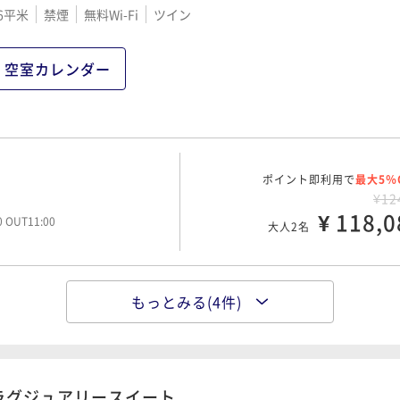
6平米
禁煙
無料Wi-Fi
ツイン
空室カレンダー
ポイント即利用で
最大5％
¥12
¥ 118,0
00 OUT11:00
大人2名
もっとみる(4件)
ポイント即利用で
最大5％
¥13
¥ 128,5
00 OUT11:00
大人2名
ラグジュアリースイート