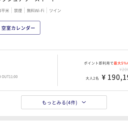
3平米
禁煙
無料Wi-Fi
ツイン
ポイント即利用で
最大5％
レイトタイム20：30
¥13
¥ 128,5
00 OUT11:00
大人2名
空室カレンダー
ポイント即利用で
最大5％
0：30
¥14
ポイント即利用で
¥ 138,9
最大5％
00 OUT11:00
大人2名
¥20
¥ 190,1
00 OUT11:00
大人2名
ポイント即利用で
最大5％
¥14
もっとみる(4件)
ポイント即利用で
¥ 138,9
最大5％
レイトタイム20：30
00 OUT11:00
大人2名
¥21
¥ 200,6
00 OUT11:00
大人2名