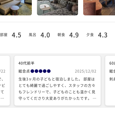
4.5
4.0
4.9
4.3
部屋
風呂
朝食
夕食
40代前半
6
/22
総合点
2025/12/02
総
で、
生後3ヶ月の子どもと宿泊しました。 部屋は
刺
ナビ
とても綺麗で過ごしやすく、スタッフの方々
って
もフレンドリーで、子どものことも温かく見
に小
守ってくださり大変ありがたかったです。 お
と良
食事は他の方とは少し離れた個室を用意して
良い
くださったため、子どもがぐずっても安心し