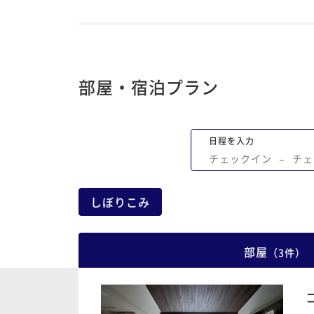
方々で、とても楽しい会話が出来、中庭
囲気がとても素敵で、流れている音楽の
スが抜群でした。 食事も素晴らしく、普
和会席とは異なり、春野菜がとても上手
われていて、主人共々感歎！ 色々高級旅
部屋・宿泊プラン
行きましたが、これほどグレードの高い
無いかなぁと思います。 また是非行きた
ころです。
日程を入力
チェックイン
−
チェ
しぼりこみ
部屋
（
3
件
）