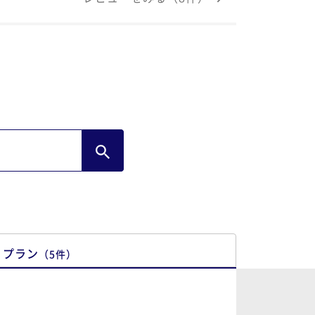
プラン
（
5
件
）