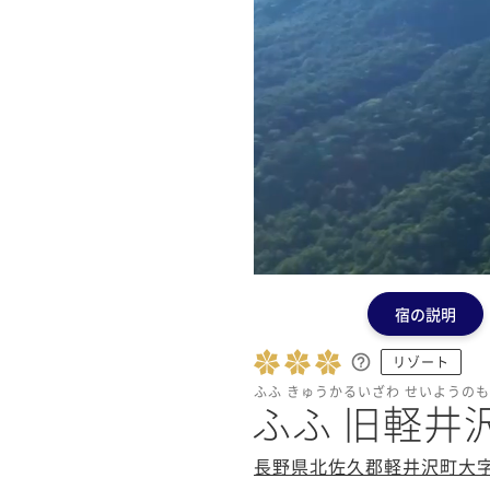
宿の説明
リゾート
ふふ きゅうかるいざわ せいようの
ふふ 旧軽井
長野県北佐久郡軽井沢町大字