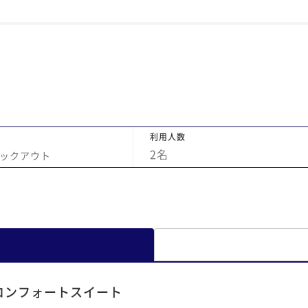
の雰
て過ごせましたし、子ども用の食器などを用
セン
意してくださるなど、お気遣いに感動しまし
通の
た。(そしてお料理が素晴らしく美味しかっ
に使
たです！) 到着時に車のキーを見失うアクシ
館に
デントがありましたが、その際もタクシーを
所は
手配いただいたり、荷物をフォローしてくだ
いと
さったりと迅速に対応いただきました。 雰囲
気、接客、お料理、すべてが大満足でした。
利用人数
おかげで育児中の疲れを存分に癒すことがで
2
名
ックアウト
きました。本当にありがとうございました。
コンフォートスイート