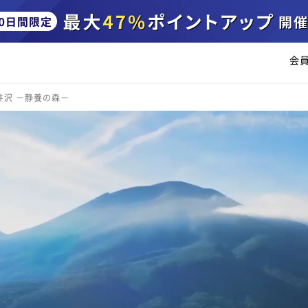
会
井沢 －静養の森－