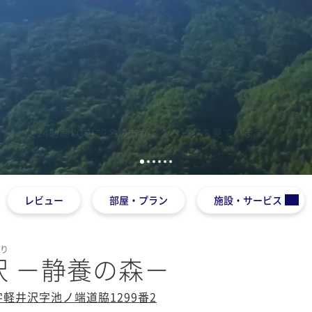
1
2
3
4
5
6
レビュー
部屋・プラン
施設・サービス
もり
沢 －静養の森－
軽井沢字池ノ端道脇1299番2