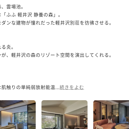
、雲場池。

「ふふ 軽井沢 静養の森」。

ダンな建物が憧れだった軽井沢別荘を彷彿させる。

る炎。

が、軽井沢の森のリゾート空間を演出してくれる。



肌触りの単純弱放射能温...
続きをよむ