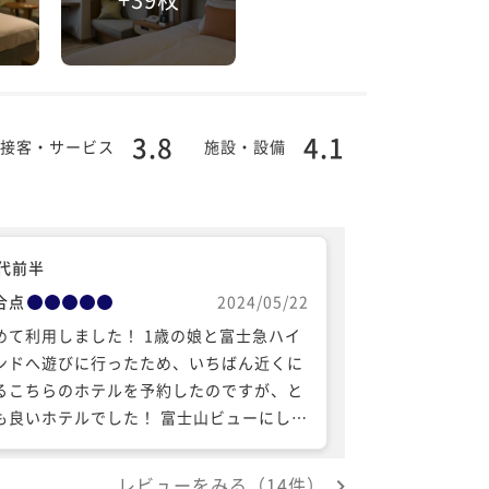
3.8
4.1
接客・サービス
施設・設備
0代前半
合点
2024/05/22
めて利用しました！ 1歳の娘と富士急ハイ
ンドへ遊びに行ったため、いちばん近くに
るこちらのホテルを予約したのですが、と
も良いホテルでした！ 富士山ビューにした
本当にお部屋の窓から大きな富士山が目の
に広がり、娘も大喜び(^^) ベットとは別に
レビューをみる（14件）