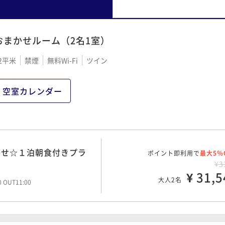
おまかせルーム（2名1室）
2平米
禁煙
無料Wi-Fi
ツイン
空室カレンダー
かせ☆１泊朝食付きプラ
ポイント即利用で
最大5％
¥3
¥ 31,5
大人2名
00 OUT11:00