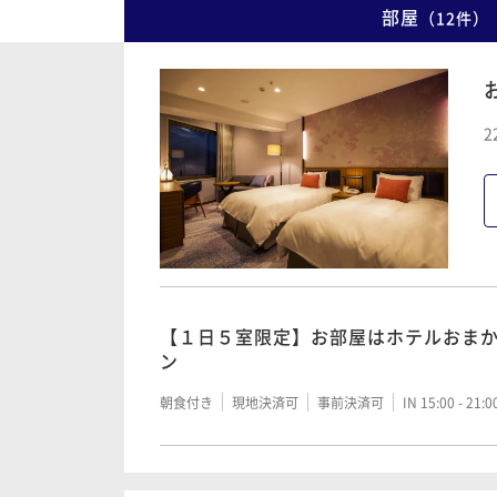
部屋
（
12
件
）
2
【１日５室限定】お部屋はホテルおま
ン
朝食付き
現地決済可
事前決済可
IN 15:00 - 21: