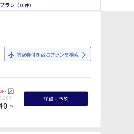
プラン
（
10
件
）
航空券付き宿泊プランを検索
OFF
3,200~
詳細・予約
40 ~