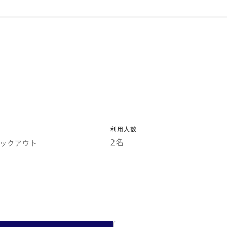
窓
あ
い
て
り
ュ
美
ど
は
テ
利用人数
と
2
名
ックアウト