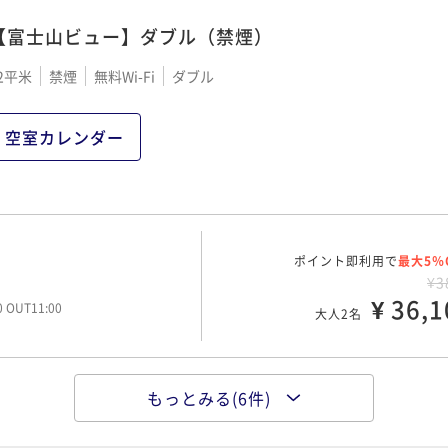
【富士山ビュー】ダブル（禁煙）
2平米
禁煙
無料Wi-Fi
ダブル
空室カレンダー
ポイント即利用で
最大5％
¥3
¥ 36,1
00 OUT11:00
大人2名
もっとみる(6件)
ポイント即利用で
最大5％
ング付きプラン
¥4