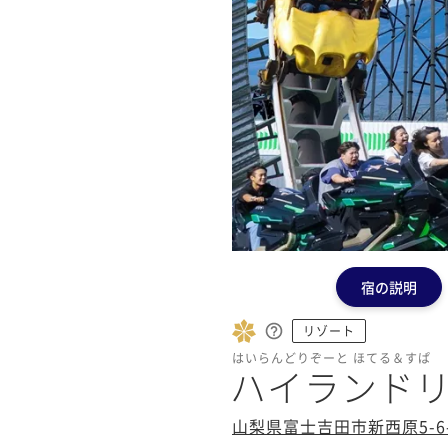
宿の説明
リゾート
はいらんどりぞーと ほてる＆すぱ
ハイランドリ
山梨県富士吉田市新西原5-6