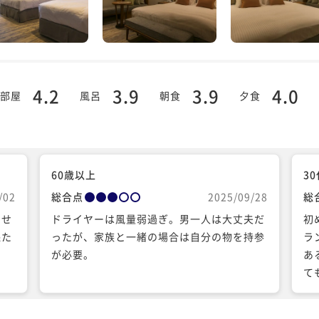
4.2
3.9
3.9
4.0
部屋
風呂
朝食
夕食
60歳以上
3
/02
総合点
2025/09/28
総
させ
ドライヤーは風量弱過ぎ。男一人は大丈夫だ
初
保た
ったが、家族と一緒の場合は自分の物を持参
ラ
が必要。
あ
て
ら
前