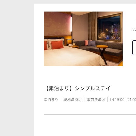
朝食付き
事前決済可
IN 15:00 - 20:00 OUT11:00
2
【スタンダードプラン】朝食バイキン
朝食付き
現地決済可
事前決済可
IN 15:00 - 21:
富士急フリーパス１日券で遊び放題＆
【素泊まり】シンプルステイ
朝食付き
現地決済可
事前決済可
IN 15:00 - 21:
素泊まり
現地決済可
事前決済可
IN 15:00 - 21:
飲み放題（９０分）で会話も弾む！イ
を楽しむ宿泊プラン（2食付）
【事前カード決済でお得】朝食バイキ
二食付き
現地決済可
事前決済可
IN 15:00 - 19: