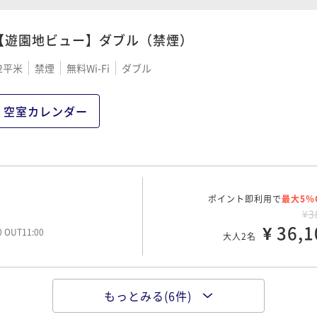
¥ 40,6
大人2名
【遊園地ビュー】ダブル（禁煙）
2平米
禁煙
無料Wi-Fi
ダブル
ポイント即利用で
最大5％
グ付きプラン
¥4
¥ 42,7
00 OUT11:00
大人2名
空室カレンダー
ポイント即利用で
最大5％
朝食付プラン
¥5
ポイント即利用で
¥ 51,8
最大5％
00 OUT11:00
大人2名
¥3
¥ 36,1
00 OUT11:00
大人2名
タリアンディナーコース
ポイント即利用で
最大5％
¥5
もっとみる(6件)
ポイント即利用で
¥ 54,1
最大5％
ング付きプラン
大人2名
00 OUT11:00
¥4