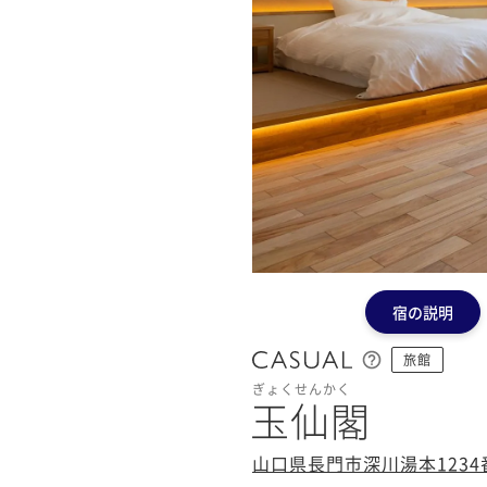
宿の説明
旅館
ぎょくせんかく
玉仙閣
山口県長門市深川湯本1234