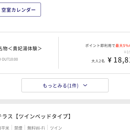
空室カレンダー
ポイント即利用で
最大5％
名物＜貴妃湯体験＞
¥1
¥ 18,8
00 OUT10:00
大人2名
もっとみる(1件)
ポイント即利用で
最大5％
８時までご予約可能です
¥2
¥ 20,9
00 OUT10:00
大人2名
テラス【ツインベッドタイプ】
3平米
禁煙
無料Wi-Fi
ツイン