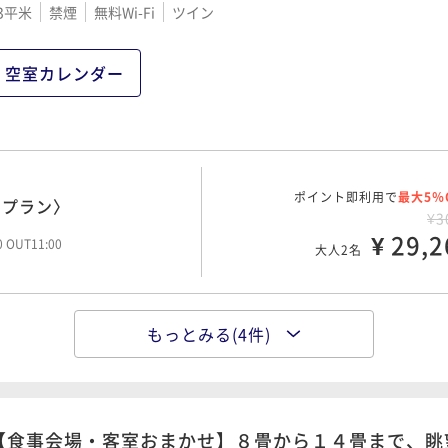
3平米
禁煙
無料Wi-Fi
ツイン
ポイント即利用で
最大5％
二食付きプラン〉
¥4
¥ 43,8
00 OUT11:00
大人2名
空室カレンダー
の個室食事処「仙楽」で
ポイント即利用で
最大5％
ン♪
¥4
ポイント即利用で
¥ 45,9
最大5％
りプラン〉
大人2名
00 OUT10:00
¥3
¥ 29,2
00 OUT11:00
大人2名
楊貴妃 伝説の湯で贅沢
ポイント即利用で
最大5％
¥6
もっとみる(4件)
ポイント即利用で
¥ 60,6
最大5％
付きプラン〉
大人2名
¥3
¥ 33,4
00 OUT11:00
大人2名
【食事会場・客室おまかせ】８畳から１４畳まで、眺