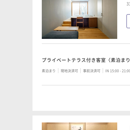
3
プライベートテラス付き客室〈夕・朝 
二食付き
現地決済可
事前決済可
IN 15:00 - 19:
【カップル◎シニア◎】掘りごたつ式
いただく！海鮮＆厳選国産牛焼きプラ
プライベートテラス付き客室〈素泊ま
二食付き
現地決済可
事前決済可
IN 15:00 - 19:
素泊まり
現地決済可
事前決済可
IN 15:00 - 21:
【冬の美食旅】とらふぐ×厳選国産牛×
な湯浴み
プライベートテラス付き客室〈ご朝食
二食付き
事前決済可
IN 15:00 - 19:00 OUT10:00
朝食付き
現地決済可
事前決済可
IN 15:00 - 21: