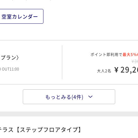
空室カレンダー
ポイント即利用で
最大5％
りプラン〉
¥3
¥ 29,2
00 OUT11:00
大人2名
もっとみる(4件)
ポイント即利用で
最大5％
付きプラン〉
¥3
¥ 33,4
00 OUT11:00
大人2名
テラス【ステップフロアタイプ】