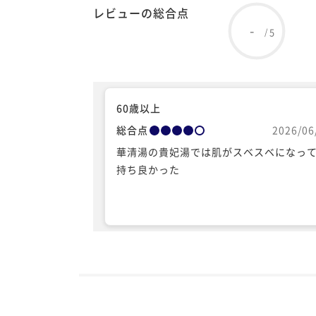
レビューの総合点
-
5
/
60歳以上
総合点
2026/06
華清湯の貴妃湯では肌がスベスベになっ
持ち良かった