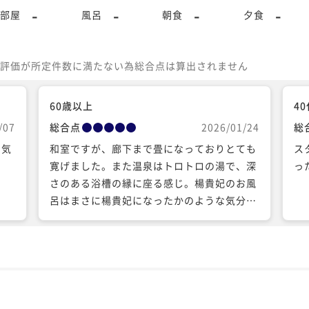
-
-
-
-
部屋
風呂
朝食
夕食
評価が所定件数に満たない為総合点は算出されません
60歳以上
4
/07
総合点
2026/01/24
総
て気
和室ですが、廊下まで畳になっておりとても
ス
寛げました。また温泉はトロトロの湯で、深
っ
さのある浴槽の縁に座る感じ。楊貴妃のお風
呂はまさに楊貴妃になったかのような気分が
味わえます。 ふぐのフルコースだったので、
お料理も美味しく最高でした。