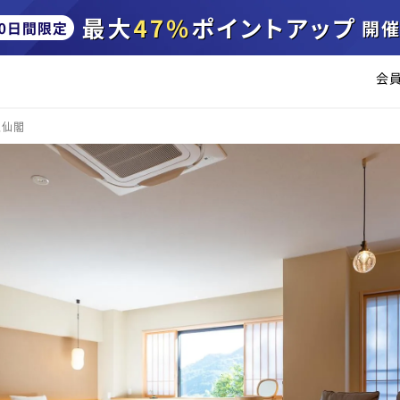
会
玉仙閣