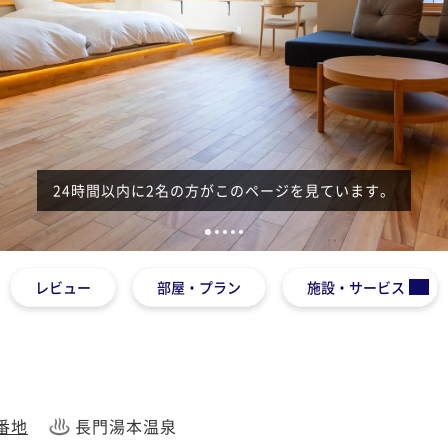
24時間以内に2名の方がこのページを見ています。
1
2
3
4
5
レビュー
部屋・プラン
施設・サービス
番地
長門湯本温泉