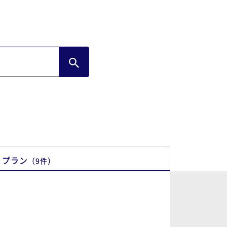
プラン
（
9
件
）