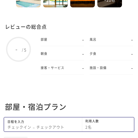
レビューの総合点
-
-
部屋
風呂
-
5
/
-
-
朝食
夕食
-
-
接客・サービス
施設・設備
部屋・宿泊プラン
利用人数
日程を入力
2
名
チェックイン
−
チェックアウト