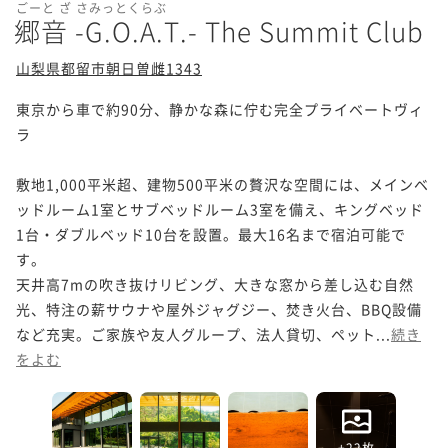
ごーと ざ さみっとくらぶ
郷音 -G.O.A.T.- The Summit Club
山梨県都留市朝日曽雌1343
東京から車で約90分、静かな森に佇む完全プライベートヴィ
ラ

敷地1,000平米超、建物500平米の贅沢な空間には、メインベ
ッドルーム1室とサブベッドルーム3室を備え、キングベッド
1台・ダブルベッド10台を設置。最大16名まで宿泊可能で
す。

天井高7mの吹き抜けリビング、大きな窓から差し込む自然
光、特注の薪サウナや屋外ジャグジー、焚き火台、BBQ設備
など充実。ご家族や友人グループ、法人貸切、ペット...
続き
をよむ
+22枚