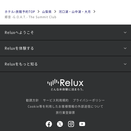
ホテル•旅館予約TOP
山梨県
河口湖・山中湖・大月
郷音 -G.O.A.T.- The Summit Club
Reluxへようこそ
Reluxを体験する
Reluxをもっと知る
勧誘方針
サービス利用規約
プライバシーポリシー
Cookie等を利用したお客様情報の外部送信について
旅行業登録票