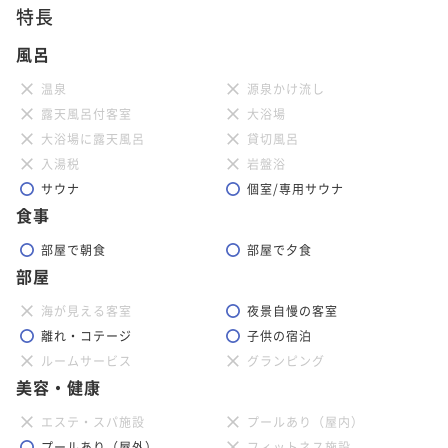
特長
風呂
温泉
源泉かけ流し
露天風呂付客室
大浴場
大浴場に露天風呂
貸切風呂
入湯税
岩盤浴
サウナ
個室/専用サウナ
食事
部屋で朝食
部屋で夕食
部屋
海が見える客室
夜景自慢の客室
離れ・コテージ
子供の宿泊
ルームサービス
グランピング
美容・健康
エステ・スパ施設
プールあり（屋内）
プールあり（屋外）
フィットネス施設