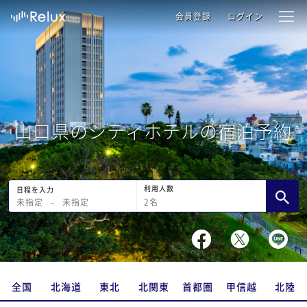
会員登録
ログイン
山口県のシティホテルの宿泊予約
利用人数
日程を入力
2
名
未指定
−
未指定
全国
北海道
東北
北関東
首都圏
甲信越
北陸