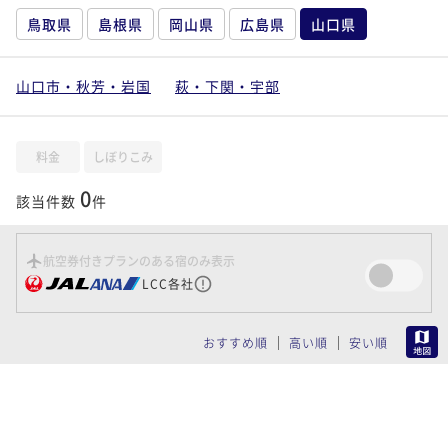
鳥取県
島根県
岡山県
広島県
山口県
山口市・秋芳・岩国
萩・下関・宇部
料金
しぼりこみ
0
該当件数
件
航空券付きプランのある宿のみ表示
LCC各社
MAP
おすすめ順
高い順
安い順