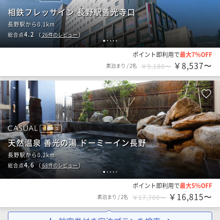
相鉄フレッサイン 長野駅善光寺口
長野駅から0.1km
4.2
総合点
（
26
件のレビュー
）
1
2
3
4
5
ポイント即利用で
最大7％OFF
￥8,537〜
素泊まり
/
2名
￥9,180〜
ビジネス
天然温泉 善光の湯 ドーミーイン長野
長野駅から0.2km
4.6
総合点
（
68
件のレビュー
）
1
2
3
4
5
ポイント即利用で
最大5％OFF
￥16,815〜
素泊まり
/
2名
￥17,700〜