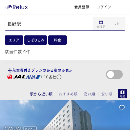
会員登録
ログイン
2
名
未指定
エリア
しぼりこみ
料金
4
該当件数
件
航空券付きプランのある宿のみ表示
LCC各社
MAP
駅から近い順
おすすめ順
高い順
安い順
ビジネス