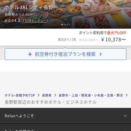
ホテルJALシティ長野
長野駅から0.6km
4.2
総合点
（
53
件のレビュー
）
1
2
3
4
5
ポイント即利用で
最大7％OFF
￥10,378〜
素泊まり
/
2名
￥11,160〜
航空券付き宿泊プランを検索
ホテル•旅館予約TOP
長野県
長野市・上田・野尻湖・小布施・志賀・野沢
長野駅周辺のおすすめホテル・ビジネスホテル
Reluxへようこそ