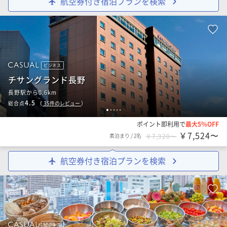
航空券付き宿泊プランを検索
ビジネス
チサングランド長野
長野駅から0.6km
4.5
総合点
（
35
件のレビュー
）
1
2
3
4
5
ポイント即利用で
最大5％OFF
￥7,524〜
素泊まり
/
2名
￥7,920〜
航空券付き宿泊プランを検索
ビジネス