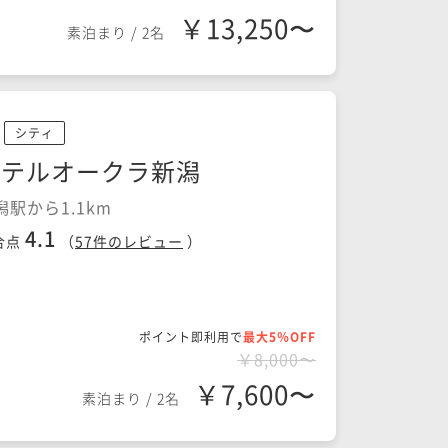
￥13,250〜
素泊まり
/
2名
シティ
ホテルオークラ新潟
潟駅から1.1km
4.1
合点
（
57
件のレビュー
）
ポイント即利用で
最大5％OFF
￥8,000〜
￥7,600〜
素泊まり
/
2名