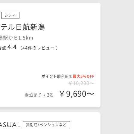
シティ
ホテル日航新潟
潟駅から1.5km
4.4
合点
（
44
件のレビュー
）
ポイント即利用で
最大5％OFF
￥10,200〜
￥9,690〜
素泊まり
/
2名
貸別荘/ペンションなど