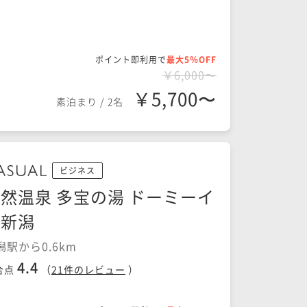
ポイント即利用で
最大5％OFF
￥6,000〜
￥5,700〜
素泊まり
/
2名
ビジネス
然温泉 多宝の湯 ドーミーイ
ン新潟
潟駅から0.6km
4.4
合点
（
21
件のレビュー
）