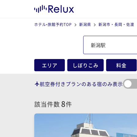
ホテル•旅館予約TOP
新潟県
新潟市・長岡・佐渡
エリア
しぼりこみ
料金
航空券付きプランのある宿のみ表示
8
該当件数
件