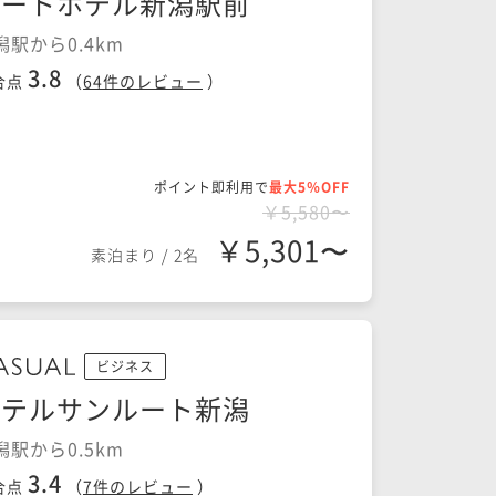
アートホテル新潟駅前
潟駅から0.4km
3.8
合点
（
64
件のレビュー
）
ポイント即利用で
最大5％OFF
￥5,580〜
￥5,301〜
素泊まり
/
2名
ビジネス
ホテルサンルート新潟
潟駅から0.5km
3.4
合点
（
7
件のレビュー
）