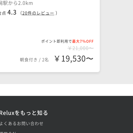
潟駅から2.0km
4.3
合点
（
20
件のレビュー
）
ポイント即利用で
最大7％OFF
￥21,000〜
￥19,530〜
朝食付き
/
2名
Reluxをもっと知る
よくあるお問い合わせ