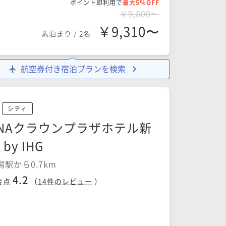
ポイント即利用で
最大5％OFF
￥9,800〜
￥9,310〜
素泊まり
/
2名
航空券付き宿泊プランを検索
シティ
NAクラウンプラザホテル新
 by IHG
潟駅から0.7km
4.2
合点
（
14
件のレビュー
）