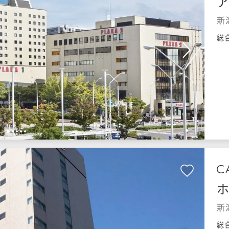
新
総
1
2
3
4
5
新
総