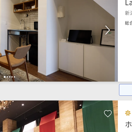
L
新
総
1
2
3
4
5