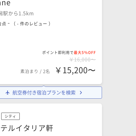
ane
潟駅から1.5km
-
合点
（
- 件のレビュー
）
ポイント即利用で
最大5％OFF
￥16,000〜
￥15,200〜
素泊まり
/
2名
航空券付き宿泊プランを検索
シティ
ホテルイタリア軒