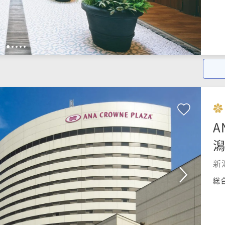
1
2
3
4
5
A
潟
新
総