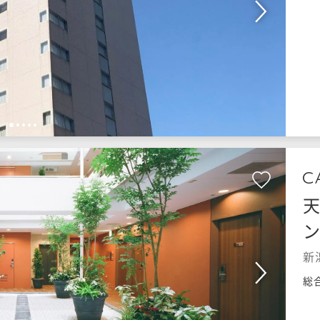
1
2
3
4
5
天
新
総