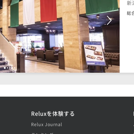
新
総
1
2
3
4
5
Reluxを体験する
Relux Journal