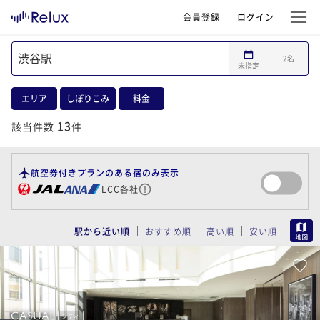
会員登録
ログイン
2
名
未指定
エリア
しぼりこみ
料金
13
該当件数
件
航空券付きプランのある宿のみ表示
LCC各社
MAP
駅から近い順
おすすめ順
高い順
安い順
シティ