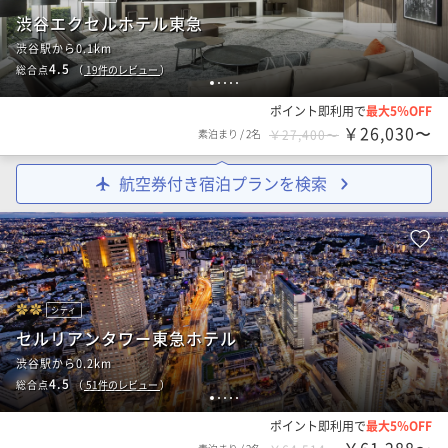
渋谷エクセルホテル東急
渋谷駅から0.1km
4.5
総合点
（
19
件のレビュー
）
1
2
3
4
5
ポイント即利用で
最大5％OFF
￥26,030〜
素泊まり
/
2名
￥27,400〜
航空券付き宿泊プランを検索
シティ
セルリアンタワー東急ホテル
渋谷駅から0.2km
4.5
総合点
（
51
件のレビュー
）
1
2
3
4
5
ポイント即利用で
最大5％OFF