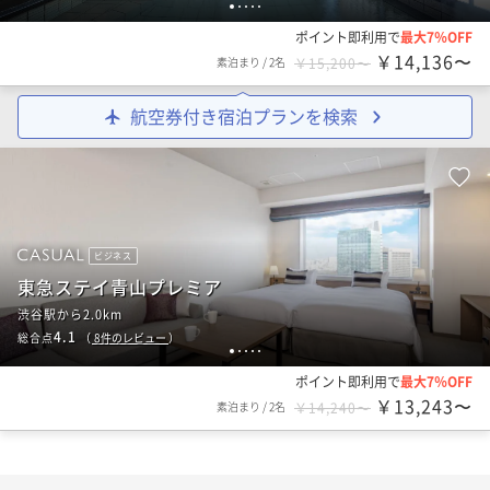
1
2
3
4
5
ポイント即利用で
最大7％OFF
￥14,136〜
素泊まり
/
2名
￥15,200〜
航空券付き宿泊プランを検索
ビジネス
東急ステイ青山プレミア
渋谷駅から2.0km
4.1
総合点
（
8
件のレビュー
）
1
2
3
4
5
ポイント即利用で
最大7％OFF
￥13,243〜
素泊まり
/
2名
￥14,240〜