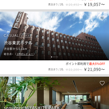
￥19,057〜
素泊まり
/
2名
￥20,492〜
ビジネス
渋谷東武ホテル
渋谷駅から0.6km
-
総合点
（
1
件のレビュー
）
1
2
3
4
5
ポイント即利用で
最大5％OFF
￥21,090〜
素泊まり
/
2名
￥22,200〜
コンセプト
sequence MIYASHITA PARK