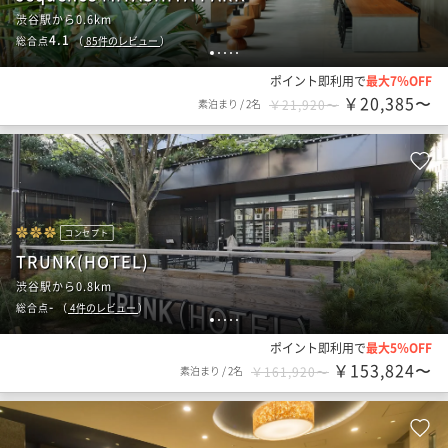
渋谷駅から0.6km
4.1
総合点
（
85
件のレビュー
）
1
2
3
4
5
ポイント即利用で
最大7％OFF
￥20,385〜
素泊まり
/
2名
￥21,920〜
コンセプト
TRUNK(HOTEL)
渋谷駅から0.8km
-
総合点
（
4
件のレビュー
）
1
2
3
4
5
ポイント即利用で
最大5％OFF
￥153,824〜
素泊まり
/
2名
￥161,920〜