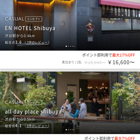
コンセプト
EN HOTEL Shibuya
渋谷駅から0.4km
3.6
総合点
（
7
件のレビュー
）
1
2
3
4
5
ポイント即利用で
最大17％OFF
￥16,600〜
素泊まり
/
2名
￥20,000〜
コンセプト
all day place shibuya
渋谷駅から0.5km
4.1
総合点
（
9
件のレビュー
）
1
2
3
4
5
ポイント即利用で
最大7％OFF