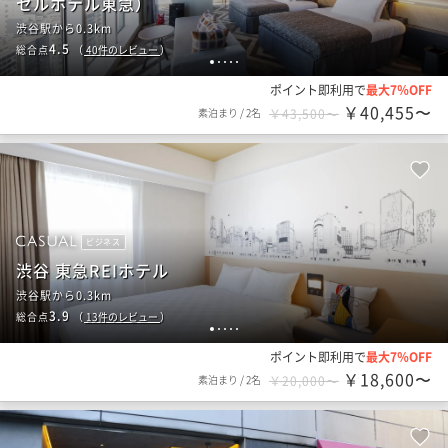
セルホテル東急）
渋谷駅から0.3km
4.5
総合点
（
40
件のレビュー
）
1
2
3
4
5
ポイント即利用で
最大7％OFF
￥40,455〜
素泊まり
/
2名
￥43,500〜
ビジネス
渋谷 東急REIホテル
渋谷駅から0.3km
3.9
総合点
（
13
件のレビュー
）
1
2
3
4
5
ポイント即利用で
最大7％OFF
￥18,600〜
素泊まり
/
2名
￥20,000〜