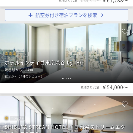
￥61,288〜
素泊まり
/
2名
￥64,514〜
航空券付き宿泊プランを検索
シティ
ホテルインディゴ東京渋谷 by IHG
渋谷駅から0.3km
-
総合点
（
4
件のレビュー
）
1
2
3
4
5
￥54,000〜
素泊まり
/
2名
コンセプト
SHIBUYA STREAM HOTEL（旧 渋谷ストリームエク