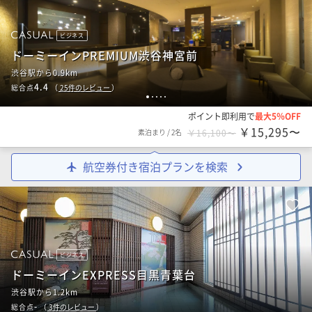
ビジネス
ドーミーインPREMIUM渋谷神宮前
渋谷駅から0.9km
4.4
総合点
（
25
件のレビュー
）
1
2
3
4
5
ポイント即利用で
最大5％OFF
￥15,295〜
素泊まり
/
2名
￥16,100〜
航空券付き宿泊プランを検索
ビジネス
ドーミーインEXPRESS目黒青葉台
渋谷駅から1.2km
-
総合点
（
3
件のレビュー
）