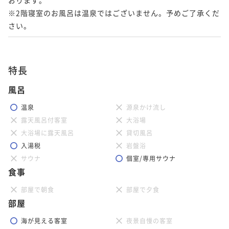
※2階寝室のお風呂は温泉ではございません。予めご了承くだ
さい。
特長
風呂
温泉
源泉かけ流し
露天風呂付客室
大浴場
大浴場に露天風呂
貸切風呂
入湯税
岩盤浴
サウナ
個室/専用サウナ
食事
部屋で朝食
部屋で夕食
部屋
海が見える客室
夜景自慢の客室