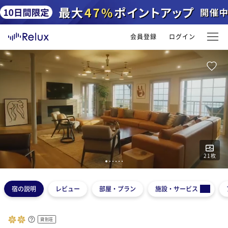
会員登録
ログイン
21
枚
1
2
3
4
5
6
宿の説明
レビュー
部屋・プラン
施設・サービス
貸別荘