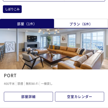
しぼりこみ
部屋
（
1
）
プラン
（
6
）
件
件
1
2
3
4
PORT
466平米
禁煙
無料Wi-Fi
一棟貸し
部屋詳細
空室カレンダー