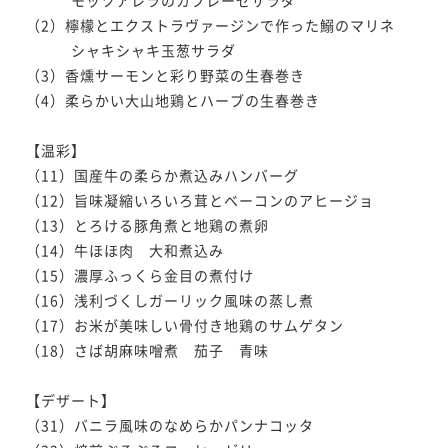
（2）檸檬とエクストラヴァージンで作った鰯のマリネ

　　　シャキシャキ玉葱サラダ

（3）香燻サーモンと彩り野菜の生春巻き

（4）柔らかい大山地鶏とハーブの生春巻き

【温彩】

（11）国産牛の柔らか煮込みハンバーグ

（12）旨味凝縮いろいろ茸とベーコンのアヒージョ

（13）とろける豚角煮と地鶏の煮卵

（14）牛ほほ肉　大和煮込み

（15）濃厚ふっくら金目の煮付け

（16）浅利づくしガーリック風味の蒸し煮

（17）お米が美味しい骨付き地鶏のサムゲタン

（18）さば胡麻味噌煮　茄子　青味

【デザート】

（31）バニラ風味のなめらかパンナコッタ
