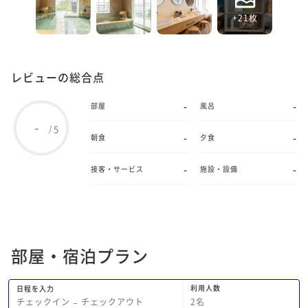
+21枚
レビューの総合点
-
-
部屋
風呂
-
5
/
-
-
朝食
夕食
-
-
接客・サービス
施設・設備
部屋・宿泊プラン
利用人数
日程を入力
2
名
チェックイン
−
チェックアウト