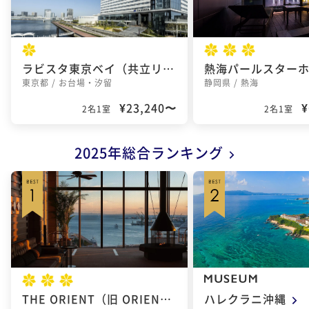
ラビスタ東京ベイ（共立リゾート）
熱海パールスター
東京都 / お台場・汐留
静岡県 / 熱海
¥23,240〜
¥
2名1室
2名1室
2025年総合ランキング
THE ORIENT（旧 ORIENTAL HOTEL）
ハレクラニ沖縄