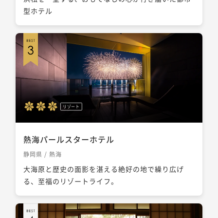
型ホテル
リゾート
熱海パールスターホテル
静岡県 / 熱海
大海原と歴史の面影を湛える絶好の地で繰り広げ
る、至福のリゾートライフ。