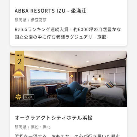
ABBA RESORTS IZU - 坐漁荘
静岡県 / 伊豆高原
Reluxランキング連続入賞！約6000坪の自然豊かな
国立公園の中に佇む老舗ラグジュアリー旅館
シティ
オークラアクトシティホテル浜松
静岡県 / 浜松・浜北
浜松を一望する、おもてなしの心が行き届いた都市