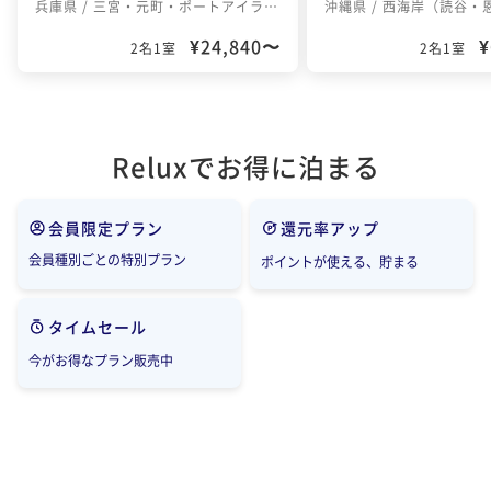
兵庫県 / 三宮・元町・ポートアイランド
沖縄県 / 西海岸（読谷・
¥24,840〜
¥
2名1室
2名1室
Reluxでお得に泊まる
会員限定プラン
還元率アップ
会員種別ごとの特別プラン
ポイントが使える、貯まる
タイムセール
今がお得なプラン販売中