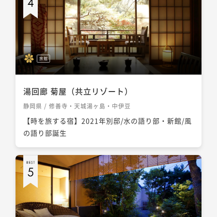
旅館
湯回廊 菊屋（共立リゾート）
静岡県 / 修善寺・天城湯ヶ島・中伊豆
【時を旅する宿】2021年別邸/水の語り部・新館/風
の語り部誕生