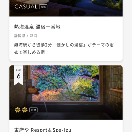
旅館
熱海温泉 湯宿一番地
静岡県 / 熱海
熱海駅から徒歩2分「懐かしの湯宿」がテーマの浴
衣で楽しめる宿
旅館
東府や Resort＆Spa-Izu