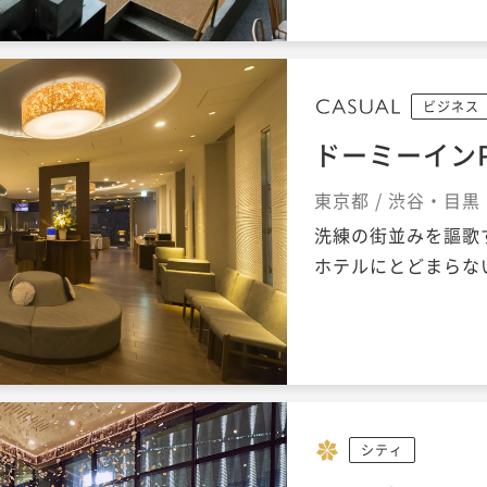
ビジネス
ドーミーインP
東京都 / 渋谷・目
洗練の街並みを謳歌
ホテルにとどまらな
シティ