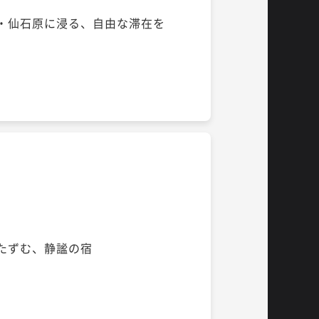
・仙石原に浸る、自由な滞在を
たずむ、静謐の宿