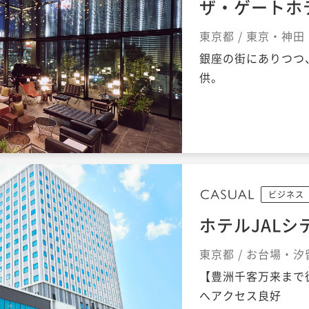
ザ・ゲートホテル
東京都 / 東京・神
銀座の街にありつつ
供。
ビジネス
ホテルJALシ
東京都 / お台場・汐
【豊洲千客万来まで
へアクセス良好