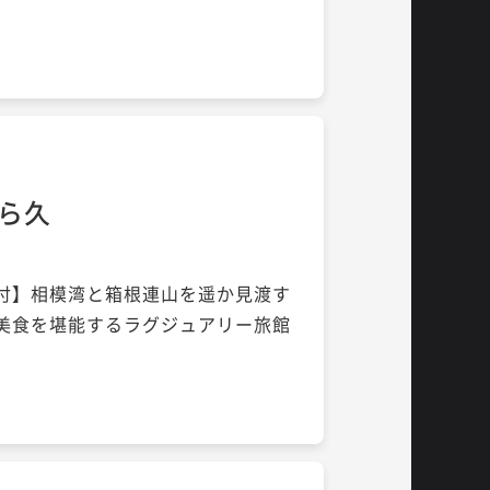
佳ら久
付】相模湾と箱根連山を遥か見渡す
美食を堪能するラグジュアリー旅館