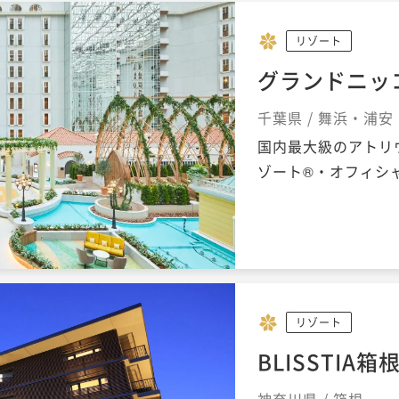
リゾート
グランドニッ
千葉県 / 舞浜・浦安
国内最大級のアトリ
ゾート®・オフィシ
リゾート
BLISSTIA