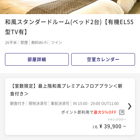
和風スタンダードルーム(ベッド2台)【有機EL55
型TV有】
26平米
禁煙
無料Wi-Fi
ツイン
部屋詳細
空室カレンダー
【室数限定】最上階和風プレミアムフロアプラン＜朝
食付き＞
朝食付き
現地決済可
事前決済可
IN 15:00 - 29:00 OUT11:00
ポイント即利用で
最大5％OFF
¥42,000~
¥ 39,900 ~
2名