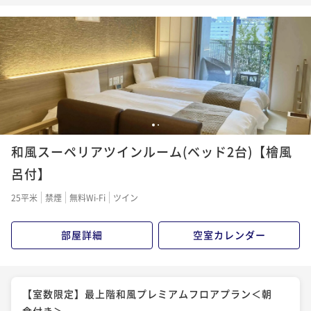
1
2
和風スーペリアツインルーム(ベッド2台)【檜風
呂付】
25平米
禁煙
無料Wi-Fi
ツイン
部屋詳細
空室カレンダー
【室数限定】最上階和風プレミアムフロアプラン＜朝
食付き＞