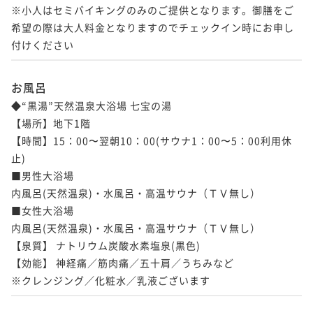
※小人はセミバイキングのみのご提供となります。御膳をご
希望の際は大人料金となりますのでチェックイン時にお申し
付けください
お風呂
◆“黒湯”天然温泉大浴場 七宝の湯

【場所】地下1階

【時間】15：00〜翌朝10：00(サウナ1：00〜5：00利用休
止)

■男性大浴場

内風呂(天然温泉)・水風呂・高温サウナ（ＴＶ無し）

■女性大浴場

内風呂(天然温泉)・水風呂・高温サウナ（ＴＶ無し）

【泉質】 ナトリウム炭酸水素塩泉(黒色)

【効能】 神経痛／筋肉痛／五十肩／うちみなど

※クレンジング／化粧水／乳液ございます