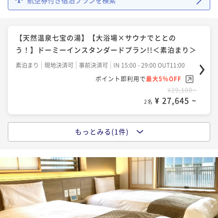
【天然温泉七宝の湯】【大浴場×サウナでととの
う！】ドーミーインスタンダードプラン!!＜素泊まり＞
素泊まり
現地決済可
事前決済可
IN 15:00 - 29:00 OUT11:00
ポイント即利用で
最大5％OFF
¥29,100~
¥ 27,645 ~
2名
もっとみる(1件)
【天然温泉七宝の湯】【大浴場×サウナでととの
う！】ドーミーインスタンダードプラン!!＜朝食付き＞
朝食付き
現地決済可
事前決済可
IN 15:00 - 29:00 OUT11:00
ポイント即利用で
最大5％OFF
¥34,100~
¥ 32,395 ~
2名