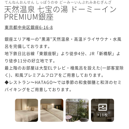
てんねんおんせん しっぽうのゆ どーみーいんぷれみあむぎんざ
天然温泉 七宝の湯 ドーミーイン
PREMIUM銀座
東京都中央区銀座6-16-8
銀座エリア唯一の”黒湯”天然温泉・高温ドライサウナ・水風
呂を完備しております。

地下鉄日比谷線「東銀座駅」より徒歩4分、JR「新橋駅」よ
り徒歩11分の好立地です。

最上階のお部屋は大型ELテレビ・檜風呂を設えた(一部客室除
く)、和風プレミアムフロアをご用意しております。

◆レストラン〜HATAGO〜では季節の和食御膳と和洋のセミ
バイキングをご用意しております。
+18枚