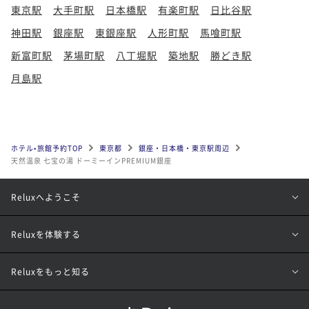
東京駅
大手町駅
日本橋駅
有楽町駅
日比谷駅
神田駅
銀座駅
東銀座駅
人形町駅
馬喰町駅
新富町駅
茅場町駅
八丁堀駅
築地駅
勝どき駅
月島駅
ホテル•旅館予約TOP
東京都
銀座・日本橋・東京駅周辺
天然温泉 七宝の湯 ドーミーインPREMIUM銀座
Reluxへようこそ
Reluxを体験する
Reluxをもっと知る