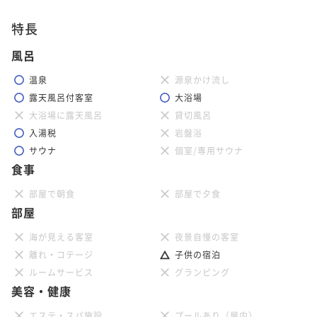
特長
風呂
温泉
源泉かけ流し
露天風呂付客室
大浴場
大浴場に露天風呂
貸切風呂
入湯税
岩盤浴
サウナ
個室/専用サウナ
食事
部屋で朝食
部屋で夕食
部屋
海が見える客室
夜景自慢の客室
離れ・コテージ
子供の宿泊
ルームサービス
グランピング
美容・健康
エステ・スパ施設
プールあり（屋内）