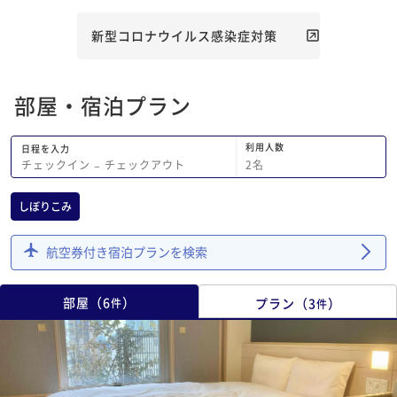
新型コロナウイルス感染症対策
部屋・宿泊プラン
利用人数
日程を入力
2
名
チェックイン
−
チェックアウト
しぼりこみ
航空券付き宿泊プランを検索
部屋
（
6
）
プラン
（
3
）
件
件