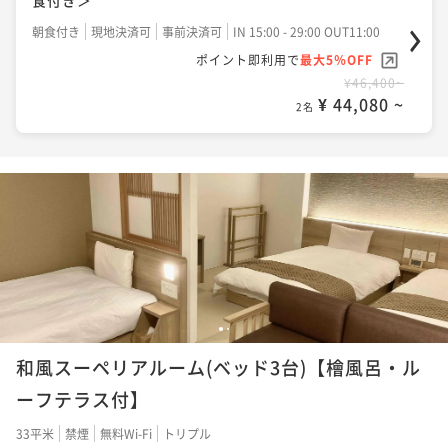
朝食付き
現地決済可
事前決済可
IN 15:00 - 29:00 OUT11:00
ポイント即利用で
最大5％OFF
¥46,400~
¥ 44,080 ~
2名
1
2
和風スーペリアルーム(ベッド3台)【檜風呂・ル
ーフテラス付】
33平米
禁煙
無料Wi-Fi
トリプル