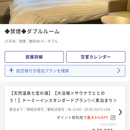
1
2
◆禁煙◆ダブルルーム
15平米
禁煙
無料Wi-Fi
ダブル
部屋詳細
空室カレンダー
航空券付き宿泊プランを検索
【天然温泉七宝の湯】【大浴場×サウナでととの
う！】ドーミーインスタンダードプラン!!＜素泊まり＞
素泊まり
現地決済可
事前決済可
IN 15:00 - 29:00 OUT11:00
ポイント即利用で
最大5％OFF
¥22,000~