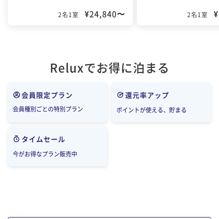
¥24,840〜
¥
2名1室
2名1室
Reluxでお得に泊まる
会員限定プラン
還元率アップ
会員種別ごとの特別プラン
ポイントが使える、貯まる
タイムセール
今がお得なプラン販売中