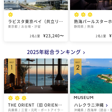
ラビスタ東京ベイ（共立リゾート）
熱海パールスター
東京都 / お台場・汐留
静岡県 / 熱海
¥23,240〜
¥
2名1室
2名1室
2025年総合ランキング
THE ORIENT（旧 ORIENTAL HOTEL）
ハレクラニ沖縄
兵庫県 / 三宮・元町・ポートアイランド
沖縄県 / 西海岸（読谷・