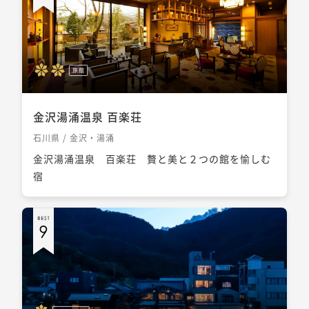
旅館
金沢湯涌温泉 百楽荘
石川県 / 金沢・湯涌
金沢湯涌温泉 百楽荘 贅と美と２つの館を愉しむ
宿