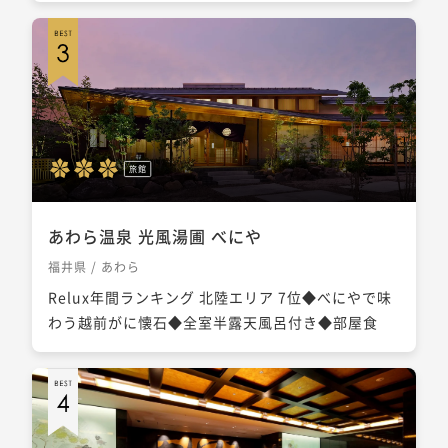
旅館
あわら温泉 光風湯圃 べにや
福井県 / あわら
Relux年間ランキング 北陸エリア 7位◆べにやで味
わう越前がに懐石◆全室半露天風呂付き◆部屋食