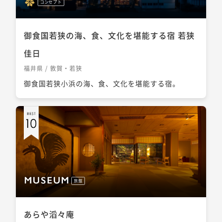
コンセプト
御食国若狭の海、食、文化を堪能する宿 若狭
佳日
福井県 / 敦賀・若狭
御食国若狭小浜の海、食、文化を堪能する宿。
旅館
あらや滔々庵