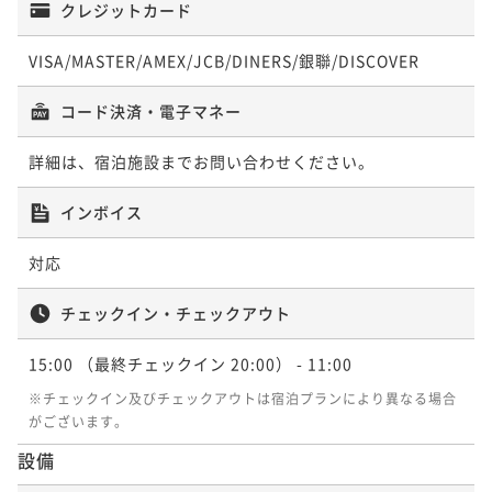
二食付き
現地決済可
事前決済可
IN 15:00 - 20:00 OUT11:00
クレジットカード
ポイント即利用で
最大7％OFF
ポイント即利用で
最大7％OFF
¥302,080~
VISA/MASTER/AMEX/JCB/DINERS/銀聯/DISCOVER
¥211,500~
¥ 280,934 ~
2名
¥ 196,695 ~
2名
コード決済・電子マネー
ポイントアップ
詳細は、宿泊施設までお問い合わせください。
【夕食（会席）朝食・温泉付き】プライベートリゾー
インボイス
トステイ
二食付き
現地決済可
事前決済可
IN 15:00 - 20:00 OUT11:00
対応
ポイント即利用で
最大7％OFF
¥211,500~
チェックイン・チェックアウト
¥ 196,695 ~
2名
15:00
（最終チェックイン 20:00）
- 11:00
※チェックイン及びチェックアウトは宿泊プランにより異なる場合
ポイントアップ
がございます。
【ディナータイムおまかせ】夕食（フレンチ）朝食・
温泉付き / プライベートリゾートステイ
設備
二食付き
現地決済可
事前決済可
IN 15:00 - 20:00 OUT11:00