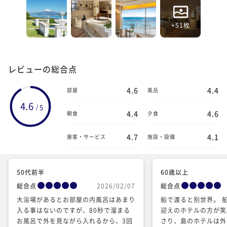
+51枚
レビューの総合点
4.6
4.4
部屋
風呂
4.6
5
/
4.4
4.6
朝食
夕食
4.7
4.1
接客・サービス
施設・設備
50代前半
60歳以上
総合点
2026/02/07
総合点
大浴場があるとお部屋の内風呂はあまり
船で渡ると別世界。 
入る事はないのですが、80秒で溜まる
迎えのホテルの方が笑
お風呂で外を見ながら入れるから、3回
さり、島のホテルは外