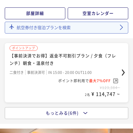
二食付き
事前決済可
IN 15:00 - 20:00 OUT11:00
ポイント即利用で
最大7％OFF
部屋詳細
空室カレンダー
¥123,384~
¥ 114,747 ~
2名
航空券付き宿泊プランを検索
ポイントアップ
ポイントアップ
【事前決済でお得】返金不可割引プラン / 夕食（フレ
【事前決済でお得】返金不可割引プラン / 夕食（フレ
ンチ）朝食・温泉付き
ンチ）朝食・温泉付き
二食付き
事前決済可
IN 15:00 - 20:00 OUT11:00
二食付き
事前決済可
IN 15:00 - 20:00 OUT11:00
ポイント即利用で
最大7％OFF
ポイント即利用で
最大7％OFF
¥123,384~
¥123,384~
¥ 114,747 ~
2名
¥ 114,747 ~
2名
ポイントアップ
もっとみる(6件)
ポイントアップ
【ディナータイムおまかせ】夕食（会席）朝食・温泉
【事前決済でお得】返金不可割引プラン / 夕食（会
付き / プライベートリゾートステイ
席）朝食・温泉付き