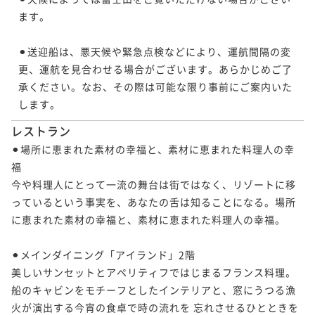
ます。

⚫︎送迎船は、悪天候や緊急点検などにより、運航間隔の変
更、運航を見合わせる場合がございます。あらかじめご了
承ください。なお、その際は可能な限り事前にご案内いた
します。
レストラン
⚫︎場所に恵まれた素材の幸福と、素材に恵まれた料理人の幸
福

今や料理人にとって一流の舞台は街ではなく、リゾートに移
っているという事実を、あなたの舌は知ることになる。場所
に恵まれた素材の幸福と、素材に恵まれた料理人の幸福。

⚫︎メインダイニング「アイランド」2階

美しいサンセットとアペリティフではじまるフランス料理。 
船のキャビンをモチーフとしたインテリアと、窓にうつる漁
火が演出する今宵の食卓で時の流れを 忘れさせるひとときを