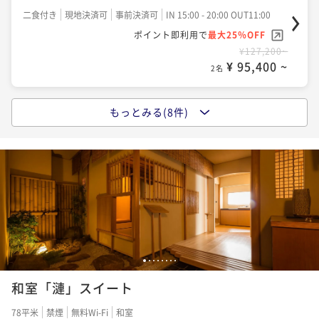
二食付き
現地決済可
事前決済可
IN 15:00 - 20:00 OUT11:00
ポイント即利用で
最大25％OFF
¥127,200~
¥ 95,400 ~
2名
もっとみる(8件)
ポイントアップ
【宿の日】【夕朝食・温泉付き】プライベートリゾー
トステイ
二食付き
現地決済可
事前決済可
IN 15:00 - 20:00 OUT11:00
ポイント即利用で
最大15％OFF
¥127,200~
¥ 108,120 ~
2名
1
2
3
4
5
6
7
8
ポイントアップ
和室「漣」スイート
【事前決済でお得】返金不可割引プラン / 夕食（会
席）朝食・温泉付き
78平米
禁煙
無料Wi-Fi
和室