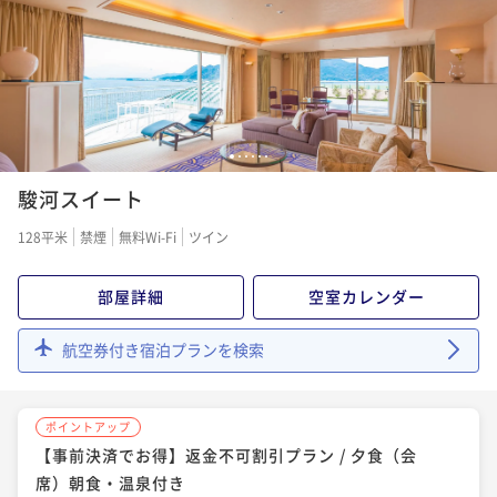
二食付き
現地決済可
事前決済可
IN 15:00 - 20:00 OUT11:00
二食付き
事前決済可
IN 15:00 - 20:00 OUT11:00
ポイント即利用で
最大7％OFF
ポイント即利用で
最大7％OFF
¥127,200~
¥123,384~
¥ 118,296 ~
2名
¥ 114,747 ~
2名
1
2
3
4
5
6
ポイントアップ
ポイントアップ
【夕食（会席）朝食・温泉付き】プライベートリゾー
駿河スイート
【夕食（会席）朝食・温泉付き】プライベートリゾー
トステイ
トステイ
128平米
禁煙
無料Wi-Fi
ツイン
二食付き
現地決済可
事前決済可
IN 15:00 - 20:00 OUT11:00
二食付き
現地決済可
事前決済可
IN 15:00 - 20:00 OUT11:00
ポイント即利用で
最大7％OFF
ポイント即利用で
最大7％OFF
部屋詳細
空室カレンダー
¥127,200~
¥127,200~
¥ 118,296 ~
2名
¥ 118,296 ~
2名
航空券付き宿泊プランを検索
ポイントアップ
ポイントアップ
ポイントアップ
【ディナータイムおまかせ】夕食（フレンチ）朝食・
【ディナータイムおまかせ】夕食（フレンチ）朝食・
【事前決済でお得】返金不可割引プラン / 夕食（会
温泉付き / プライベートリゾートステイ
温泉付き / プライベートリゾートステイ
席）朝食・温泉付き
二食付き
現地決済可
事前決済可
IN 15:00 - 20:00 OUT11:00