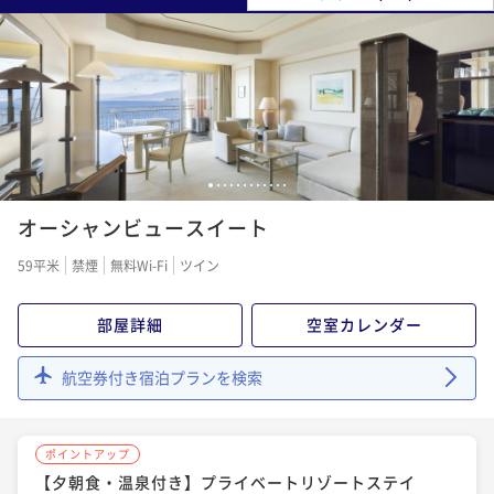
1
2
3
4
5
6
7
8
9
10
11
12
オーシャンビュースイート
59平米
禁煙
無料Wi-Fi
ツイン
部屋詳細
空室カレンダー
航空券付き宿泊プランを検索
ポイントアップ
【夕朝食・温泉付き】プライベートリゾートステイ