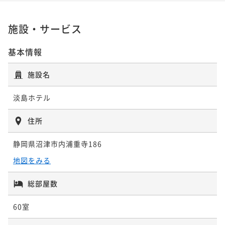
二食付き
現地決済可
事前決済可
IN 15:00 - 20:00 OUT11:00
二食付き
事前決済可
IN 15:00 - 20:00 OUT11:00
ポイント即利用で
最大7％OFF
ポイント即利用で
最大7％OFF
施設・サービス
¥155,700~
¥205,156~
¥ 144,801 ~
2名
¥ 190,795 ~
2名
基本情報
ポイントアップ
施設名
ポイントアップ
【ディナータイムおまかせ】夕食（会席）朝食・温泉
【夕食（フレンチ）朝食・温泉付き】プライベートリ
付き / プライベートリゾートステイ
淡島ホテル
ゾートステイ
二食付き
現地決済可
事前決済可
IN 15:00 - 20:00 OUT11:00
二食付き
現地決済可
事前決済可
IN 15:00 - 20:00 OUT11:00
住所
ポイント即利用で
最大7％OFF
ポイント即利用で
最大7％OFF
¥155,700~
静岡県沼津市内浦重寺186
¥211,500~
¥ 144,801 ~
2名
¥ 196,695 ~
2名
地図をみる
ポイントアップ
総部屋数
ポイントアップ
【2連泊以上優待】お得な連泊プラン / 夕朝食・温泉付
【ディナータイムおまかせ】夕食（会席）朝食・温泉
60室
き プライベートリゾートステイ
付き / プライベートリゾートステイ
二食付き
現地決済可
事前決済可
IN 15:00 - 20:00 OUT11:00