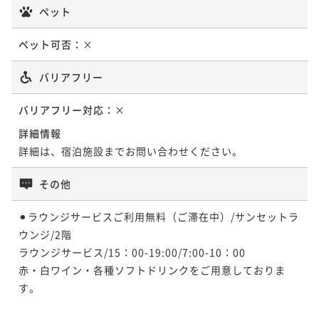
ペット
ポイント即利用で
最大7％OFF
¥211,500~
ペット可否：
×
¥ 196,695 ~
2名
バリアフリー
ポイントアップ
バリアフリー対応：
×
【2連泊以上優待】お得な連泊プラン / 夕朝食・温泉付
き プライベートリゾートステイ
詳細情報
詳細は、宿泊施設までお問い合わせください。
二食付き
現地決済可
事前決済可
IN 15:00 - 20:00 OUT11:00
ポイント即利用で
最大7％OFF
その他
¥401,852~
¥ 373,722 ~
2名
⚫︎ラウンジサービスご利用無料（ご滞在中）/サンセットラ
ウンジ/2階

ラウンジサービス/15：00-19:00/7:00-10：00

赤・白ワイン・各種ソフトドリンクをご用意しておりま
す。
