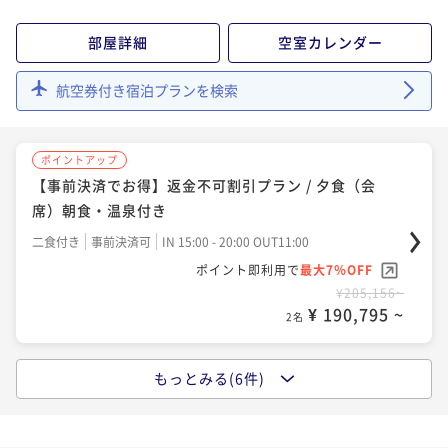
二食付き
現地決済可
事前決済可
IN 15:00 - 20:00 OUT11:00
ポイント即利用で
最大7％OFF
ポイント即利用で
最大7％OFF
ポイント即利用で
最大7％OFF
¥241,680~
部屋詳細
空室カレンダー
¥127,200~
¥ 224,762 ~
¥155,700~
2名
¥ 118,296 ~
2名
¥ 144,801 ~
2名
航空券付き宿泊プランを検索
ポイントアップ
ポイントアップ
ポイントアップ
【2連泊以上優待】お得な連泊プラン / 夕朝食・温泉付
【夕食（会席）朝食・温泉付き】プライベートリゾー
【事前決済でお得】返金不可割引プラン / 夕食（会
き プライベートリゾートステイ
トステイ
席）朝食・温泉付き
二食付き
現地決済可
事前決済可
IN 15:00 - 20:00 OUT11:00
二食付き
現地決済可
事前決済可
IN 15:00 - 20:00 OUT11:00
二食付き
事前決済可
IN 15:00 - 20:00 OUT11:00
ポイント即利用で
最大7％OFF
ポイント即利用で
最大7％OFF
ポイント即利用で
最大7％OFF
¥241,680~
¥155,700~
¥ 224,762 ~
¥205,156~
2名
¥ 144,801 ~
2名
¥ 190,795 ~
2名
ポイントアップ
もっとみる(6件)
ポイントアップ
【夕食（フレンチ）朝食・温泉付き】プライベートリ
【事前決済でお得】返金不可割引プラン / 夕食（フレ
ゾートステイ
ンチ）朝食・温泉付き