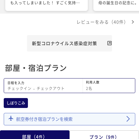
も入ってしまいました！ すごく気持ち
母の誕生日の記念に。
良かったです！
報を共有してくださり
祝いの声をかけてくだ
レビューをみる（40件）
うでした。 広い空間
の籠った接客に心を和
ごしました。 また、
います。 ReluXさ
新型コロナウイルス感染症対策
ら、益々使いやすくあ
ます。
部屋・宿泊プラン
利用人数
日程を入力
2
名
チェックイン
−
チェックアウト
しぼりこみ
航空券付き宿泊プランを検索
部屋
（
4
）
プラン
（
9
）
件
件