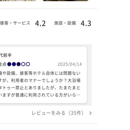
4.2
4.3
接客・サービス
施設・設備
0代前半
合点
2025/04/14
備や設備、接客等ホテル自体には問題ない
すが、利用者のマナーでしょうか？大浴場
タトゥー禁止とありましたが、たまたまと
いますが普通に利用されている方がいらっ
ゃいました（日本人の若い方です）。プラ
ベート感の強い空間なので難しい場所です
レビューをみる（35件）
、定期的なスタッフの巡回など対策はある
思います。 海外では普通という方もいらっ