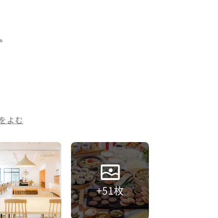


をよむ
+51枚