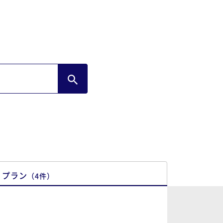
ゃいますがここは日本ですしホテルのルー
もあります。ルールを掲示されるのであれ
対策をお願いしたいと思います。
プラン
（
4
件
）