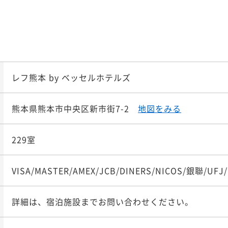
ポイント即利用で
最大5％
¥1
¥ 11,9
00 OUT11:00
大人1名
レフ熊本 by ベッセルホテルズ
ポイント即利用で
最大5％
¥1
熊本県熊本市中央区新市街7-2
地図をみる
¥ 14,3
00 OUT11:00
大人1名
229室
VISA/MASTER/AMEX/JCB/DINERS/NICOS/銀聯/UFJ
詳細は、宿泊施設までお問い合わせください。