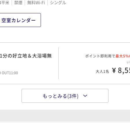
4平米
禁煙
無料Wi-Fi
シングル
空室カレンダー
ニ1分の好立地＆大浴場無
ポイント即利用で
最大5％
¥
¥ 8,5
大人1名
00 OUT11:00
もっとみる(3件)
1分の好立地＆大浴場無
ポイント即利用で
最大5％
¥1
¥ 10,2
大人1名
00 OUT11:00