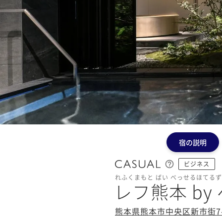
宿の説明
ビジネス
れふくまもと ばい べっせるほてるず
レフ熊本 b
熊本県熊本市中央区新市街7-