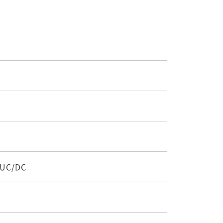
OFF
2,600~
詳細・予約
70 ~
OFF
5,120~
詳細・予約
64 ~
/UC/DC