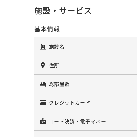
施設・サービス
【ポイントアップ】素泊まり
素泊まり
現地決済可
事前決済可
IN 14:00 - 25:
基本情報
施設名
【ポイントアップ】朝食付プラン
住所
朝食付き
現地決済可
事前決済可
IN 14:00 - 25:
総部屋数
クレジットカード
コード決済・電子マネー