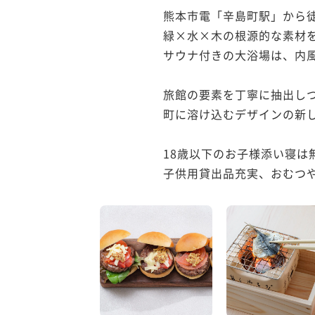
熊本市電「辛島町駅」から徒
緑×水×木の根源的な素材を
サウナ付きの大浴場は、内風
旅館の要素を丁寧に抽出しつ
町に溶け込むデザインの新し
18歳以下のお子様添い寝は無
子供用貸出品充実、おむつや