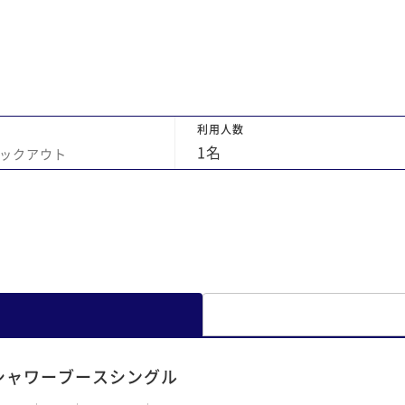
し
ル
ば
利用人数
1
名
ックアウト
シャワーブースシングル