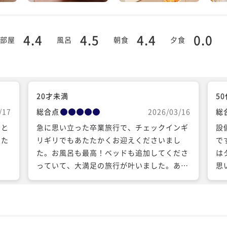
4.4
4.5
4.4
0.0
部屋
風呂
朝食
夕食
20才未満
5
/17
総合点
2026/03/16
総
いと
急に思い立った卒業旅行で、チェックインギ
設
いた
リギリでもあたたかくお迎えくださいまし
で
た。お風呂も最高！ベッドも追加してくださ
は
っていて、大満足の旅行が叶いました。あり
思
がとうございました。 気に入ってもう１泊…
し
イ
が
と