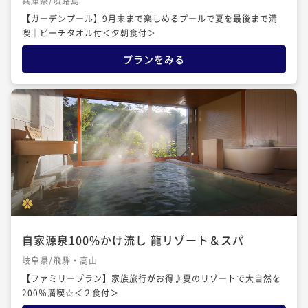
兵庫県/淡路島
【ガーデンプール】9月末まで楽しめるプールで夏を最後まで満
喫｜ビーチタオル付＜夕朝食付＞
プランをみる
自家源泉100%かけ流し 龍リゾート＆スパ
岐阜県/飛騨・高山
【ファミリープラン】家族旅行がお得♪夏のリゾートで大自然を
200％満喫☆＜２食付＞