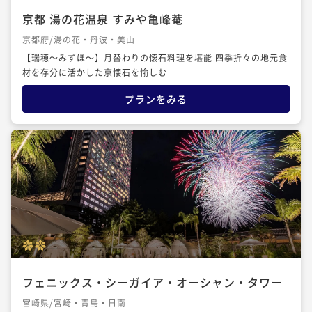
京都 湯の花温泉 すみや亀峰菴
京都府/湯の花・丹波・美山
【瑞穂～みずほ～】月替わりの懐石料理を堪能 四季折々の地元食
材を存分に活かした京懐石を愉しむ
プランをみる
フェニックス・シーガイア・オーシャン・タワー
宮崎県/宮崎・青島・日南