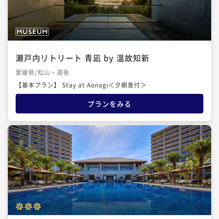
瀬戸内リトリート 青凪 by 温故知新
愛媛県/松山・道後
【基本プラン】 Stay at Aonagi＜夕朝食付＞
プランをみる