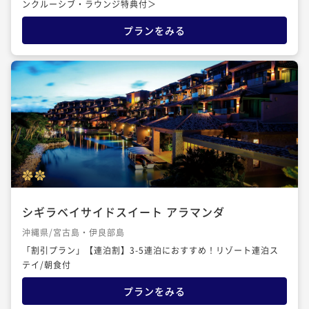
ンクルーシブ・ラウンジ特典付＞
プランをみる
シギラベイサイドスイート アラマンダ
沖縄県/宮古島・伊良部島
「割引プラン」【連泊割】3-5連泊におすすめ！リゾート連泊ス
テイ/朝食付
プランをみる