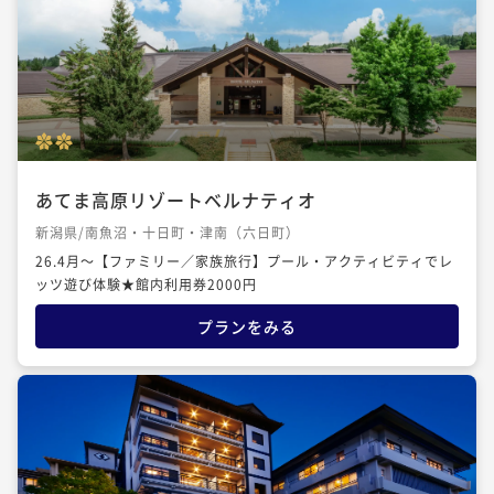
あてま高原リゾートベルナティオ
新潟県/南魚沼・十日町・津南（六日町）
26.4月～【ファミリー／家族旅行】プール・アクティビティでレ
ッツ遊び体験★館内利用券2000円
プランをみる