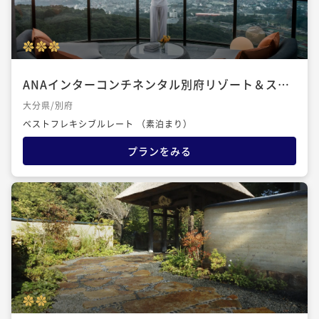
ANAインターコンチネンタル別府リゾート＆スパ
by IHG
大分県/別府
ベストフレキシブルレート （素泊まり）
プランをみる