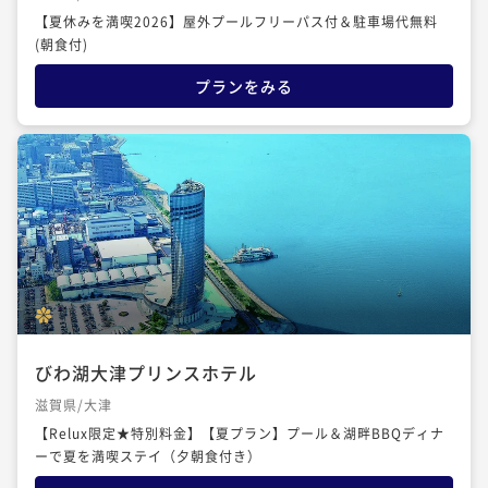
【夏休みを満喫2026】屋外プールフリーパス付＆駐車場代無料
(朝食付)
プランをみる
びわ湖大津プリンスホテル
滋賀県/大津
【Relux限定★特別料金】【夏プラン】プール＆湖畔BBQディナ
ーで夏を満喫ステイ（夕朝食付き）