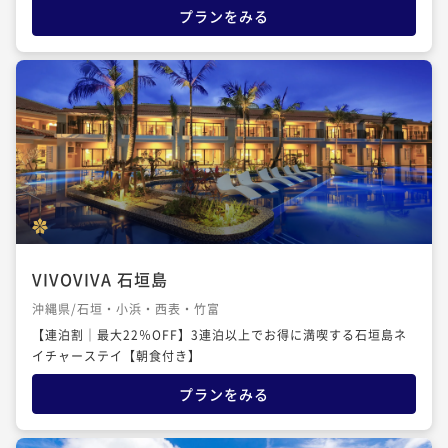
プランをみる
VIVOVIVA 石垣島
沖縄県/石垣・小浜・西表・竹富
【連泊割│最大22％OFF】3連泊以上でお得に満喫する石垣島ネ
イチャーステイ【朝食付き】
プランをみる