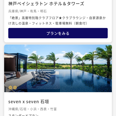
神戸ベイシェラトン ホテル＆タワーズ
兵庫県/神戸・有馬・明石
「絶景」高層特別階クラブフロア★クラブラウンジ・自家源泉か
け流しの温泉・フィットネス・駐車場無料（朝食付）
プランをみる
seven x seven 石垣
沖縄県/石垣・小浜・西表・竹富
スタンダードプラン