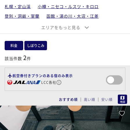
札幌・定山渓
小樽・ニセコ・ルスツ・キロロ
登別・洞爺・室蘭
函館・湯の川・大沼・江差
稚内・旭川・富良野・トマム
エリアをもっと見る
釧路・阿寒・サロマ・知床・網走
支笏湖・千歳・苫小牧・石狩・空知
料金
しぼりこみ
帯広・十勝川・日高
2
該当件数
件
北海道離島（利尻・礼文・天売・焼尻）
航空券付きプランのある宿のみ表示
LCC各社
MAP
おすすめ順
高い順
安い順