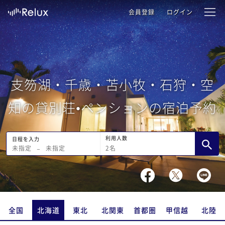
会員登録
ログイン
支笏湖・千歳・苫小牧・石狩・空
知の貸別荘•ペンションの宿泊予約
利用人数
日程を入力
2
名
未指定
−
未指定
全国
北海道
東北
北関東
首都圏
甲信越
北陸