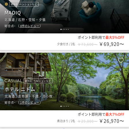
貸別荘/ペンションなど
MAOIQ
北海道 / 石狩・空知・夕張
-
総合点
（
4
件のレビュー
）
1
2
3
4
5
ポイント即利用で
最大5％OFF
￥69,920〜
夕食付き
/
2名
￥73,600〜
貸別荘/ペンションなど
ホテル ニドム
北海道 / 支笏湖・千歳・苫小牧
-
総合点
（
1
件のレビュー
）
1
2
3
4
5
ポイント即利用で
最大7％OFF
￥26,970〜
素泊まり
/
2名
￥29,000〜