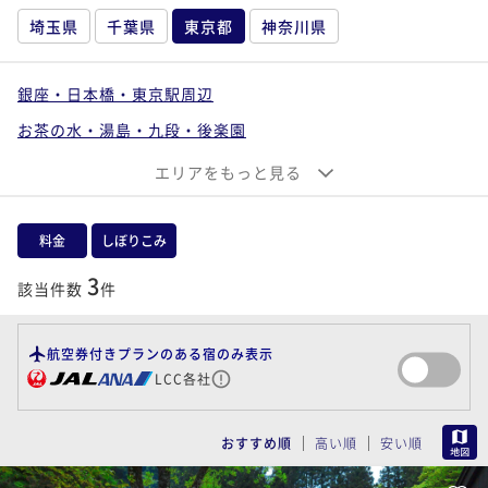
埼玉県
千葉県
東京都
神奈川県
銀座・日本橋・東京駅周辺
お茶の水・湯島・九段・後楽園
六本木・麻布・赤坂・青山
お台場・汐留・新橋・品川
エリアをもっと見る
上野・浅草・両国・錦糸町
池袋・目白・板橋・赤羽
新宿・中野・杉並・吉祥寺
料金
しぼりこみ
渋谷・目黒・世田谷・二子玉川
大森・蒲田・羽田周辺
3
該当件数
件
葛飾・江戸川・江東・荒川・足立
西東京（八王子・立川・町田・府中・調布）
航空券付きプランのある宿のみ表示
LCC各社
伊豆七島・大島・小笠原
MAP
おすすめ順
高い順
安い順