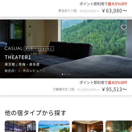
ポイント即利用で
最大5％OFF
￥63,080〜
素泊まり
/
2名
￥66,400〜
貸別荘/ペンションなど
THEATER1
東京都 / 青梅・奥多摩
-
総合点
（
- 件のレビュー
）
1
2
3
4
5
ポイント即利用で
最大5％OFF
￥95,513〜
夕朝食付き
/
2名
￥100,540〜
他の宿タイプから探す