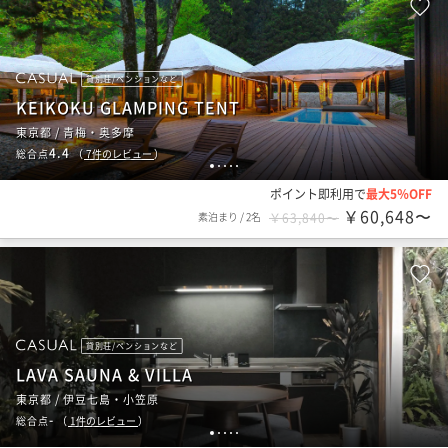
貸別荘/ペンションなど
KEIKOKU GLAMPING TENT
東京都 / 青梅・奥多摩
4.4
総合点
（
7
件のレビュー
）
1
2
3
4
5
ポイント即利用で
最大5％OFF
￥60,648〜
素泊まり
/
2名
￥63,840〜
貸別荘/ペンションなど
LAVA SAUNA & VILLA
東京都 / 伊豆七島・小笠原
-
総合点
（
1
件のレビュー
）
1
2
3
4
5