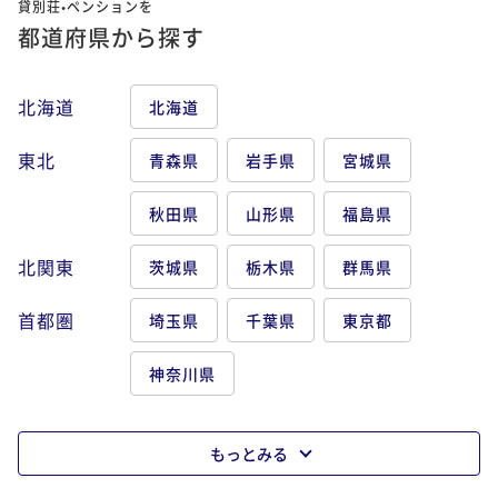
貸別荘•ペンションを
神楽坂駅
半蔵門駅
市ヶ谷駅
四ツ谷駅
都道府県から探す
麹町駅
永田町駅
赤坂見附駅
赤坂駅
北海道
北海道
溜池山王駅
虎ノ門駅
虎ノ門ヒルズ駅
東北
青森県
岩手県
宮城県
六本木駅
麻布十番駅
外苑前駅
表参道駅
秋田県
山形県
福島県
新橋駅
汐留駅
大門駅
浜松町駅
大井町駅
北関東
茨城県
栃木県
群馬県
田町駅
品川駅
大崎駅
天王洲アイル駅
首都圏
埼玉県
千葉県
東京都
品川シーサイド駅
豊洲駅
国際展示場駅
神奈川県
押上駅
錦糸町駅
両国駅
浅草駅
蔵前駅
浅草橋駅
上野駅
御徒町駅
鶯谷駅
もっとみる