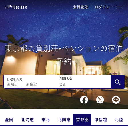
会員登録
ログイン
東京都の貸別荘•ペンションの宿泊
予約
利用人数
日程を入力
2
名
未指定
−
未指定
全国
北海道
東北
北関東
首都圏
甲信越
北陸