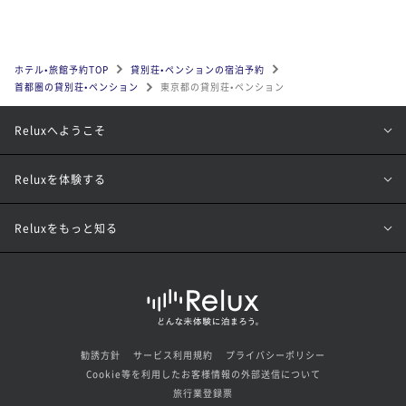
南千住駅
赤羽駅
大塚駅
巣鴨駅
池袋駅
目白駅
板橋駅
高田馬場駅
東新宿駅
ホテル•旅館予約TOP
貸別荘•ペンションの宿泊予約
首都圏の貸別荘•ペンション
東京都の貸別荘•ペンション
新大久保駅
新宿駅
西新宿駅
代々木駅
Reluxへようこそ
千駄ヶ谷駅
吉祥寺駅
三鷹駅
原宿駅
池尻大橋駅
渋谷駅
恵比寿駅
中目黒駅
Reluxを体験する
目黒駅
五反田駅
大森駅
蒲田駅
Reluxをもっと知る
京急蒲田駅
西日暮里駅
日暮里駅
清澄白河駅
門前仲町駅
木場駅
東陽町駅
南砂町駅
西葛西駅
葛西駅
亀戸駅
大島駅
立川駅
勧誘方針
サービス利用規約
プライバシーポリシー
Cookie等を利用したお客様情報の外部送信について
旅行業登録票