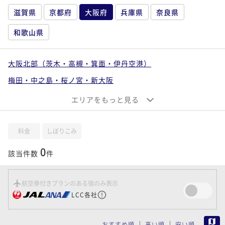
滋賀県
京都府
大阪府
兵庫県
奈良県
和歌山県
大阪北部（茨木・高槻・箕面・伊丹空港）
梅田・中之島・桜ノ宮・新大阪
大阪ベイエリア（ユニバーサルシティ・南港）
エリアをもっと見る
なんば・心斎橋・上本町・天王寺
大阪東部（寝屋川・守口・門真・東大阪）
料金
しぼりこみ
大阪南部（堺・岸和田・関西空港）
0
該当件数
件
航空券付きプランのある宿のみ表示
LCC各社
MAP
おすすめ順
高い順
安い順