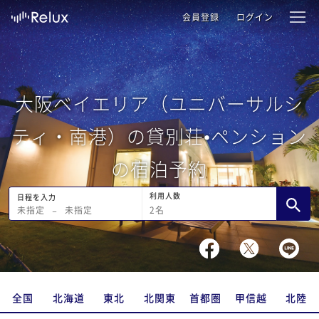
会員登録
ログイン
大阪ベイエリア（ユニバーサルシ
ティ・南港）の貸別荘•ペンション
の宿泊予約
利用人数
日程を入力
2
名
未指定
−
未指定
全国
北海道
東北
北関東
首都圏
甲信越
北陸