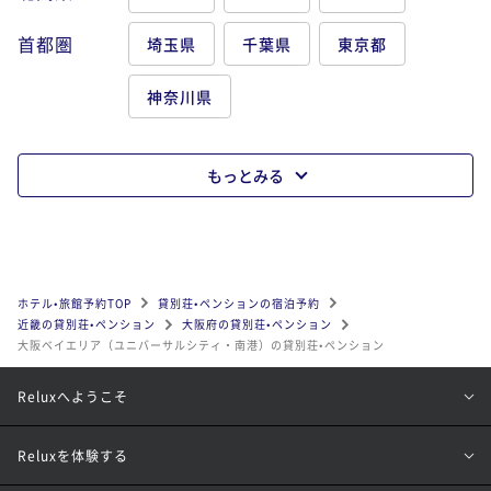
首都圏
埼玉県
千葉県
東京都
神奈川県
もっとみる
ホテル•旅館予約TOP
貸別荘•ペンションの宿泊予約
近畿の貸別荘•ペンション
大阪府の貸別荘•ペンション
大阪ベイエリア（ユニバーサルシティ・南港）の貸別荘•ペンション
Reluxへようこそ
Reluxを体験する