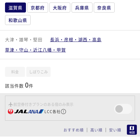
滋賀県
京都府
大阪府
兵庫県
奈良県
和歌山県
大津・雄琴・堅田
長浜・彦根・湖西・高島
草津・守山・近江八幡・甲賀
料金
しぼりこみ
0
該当件数
件
航空券付きプランのある宿のみ表示
LCC各社
MAP
おすすめ順
高い順
安い順