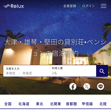
会員登録
ログイン
大津・雄琴・堅田の貸別荘•ペンシ
ョンの宿泊予約
利用人数
日程を入力
2
名
未指定
−
未指定
全国
北海道
東北
北関東
首都圏
甲信越
北陸